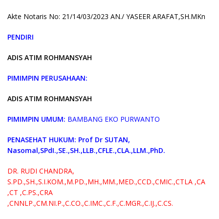
Akte Notaris No: 21/14/03/2023 AN./ YASEER ARAFAT,SH.MKn
PENDIRI
ADIS ATIM ROHMANSYAH
PIMIMPIN PERUSAHAAN:
ADIS ATIM ROHMANSYAH
PIMIMPIN UMUM:
BAMBANG EKO PURWANTO
PENASEHAT HUKUM:
Prof Dr SUTAN,
Nasomal,SPdI.,SE.,SH.,LLB.,CFLE.,CLA.,LLM.,PhD.
DR. RUDI CHANDRA,
S.PD.,SH.,S.I.KOM.,M.PD.,MH.,MM.,MED.,CCD.,CMIC.,CTLA ,CA
,CT ,C.PS.,CRA
,CNNLP.,CM.NI.P.,C.CO.,C.IMC.,C.F.,C.MGR.,C.IJ.,C.CS.