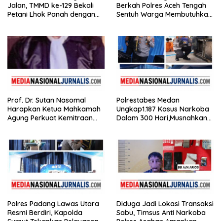
Jalan, TMMD ke-129 Bekali
Berkah Polres Aceh Tengah
Petani Lhok Panah dengan
Sentuh Warga Membutuhkan
Ilmu Tingkatkan Hasil
di Kampung Uring Pegasing
Pertanian
Prof. Dr. Sutan Nasomal
Polrestabes Medan
Harapkan Ketua Mahkamah
Ungkap1.187 Kasus Narkoba
Agung Perkuat Kemitraan
Dalam 300 Hari,Musnahkan
Pengadilan dengan Pers,
Puluhan Kilogram Barang
Soroti Dugaan Insiden di PN
Bukti
Watansoppeng
Polres Padang Lawas Utara
Diduga Jadi Lokasi Transaksi
Resmi Berdiri, Kapolda
Sabu, Timsus Anti Narkoba