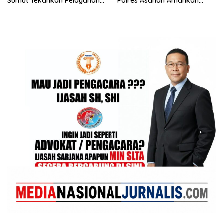
Sumut Tekankan Pelayanan
Polres Asahan Amankan
Humanis dan Penambahan
Seorang Pria dengan Barang
Personel
Bukti 63,67 Gram Sabu