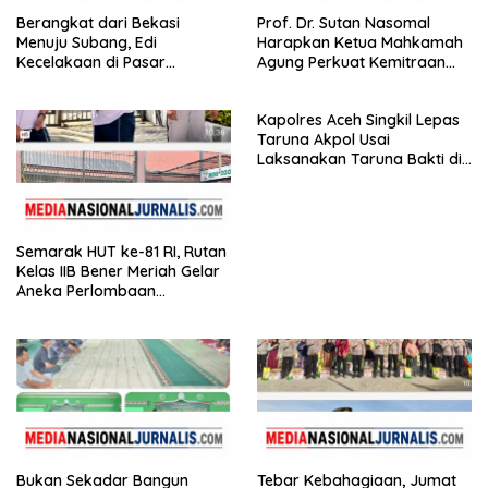
Berangkat dari Bekasi
Prof. Dr. Sutan Nasomal
Menuju Subang, Edi
Harapkan Ketua Mahkamah
Kecelakaan di Pasar
Agung Perkuat Kemitraan
Kedungwaringin, Adik
Pengadilan dengan Pers
Korban: Motor Bisa Diganti,
Kapolres Aceh Singkil Lepas
Nyawa Tidak
Taruna Akpol Usai
Laksanakan Taruna Bakti di
Sekolah Rakyat
Semarak HUT ke-81 RI, Rutan
Kelas IIB Bener Meriah Gelar
Aneka Perlombaan
Tradisional
Bukan Sekadar Bangun
Tebar Kebahagiaan, Jumat