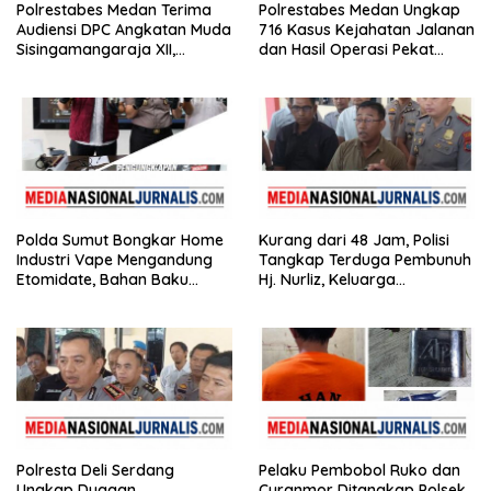
Polrestabes Medan Terima
Polrestabes Medan Ungkap
Audiensi DPC Angkatan Muda
716 Kasus Kejahatan Jalanan
Sisingamangaraja XII,
dan Hasil Operasi Pekat
Perkuat Sinergitas Jaga
Toba 2026, 906 Tersangka
Kamtibmas
Diamankan
Polda Sumut Bongkar Home
Kurang dari 48 Jam, Polisi
Industri Vape Mengandung
Tangkap Terduga Pembunuh
Etomidate, Bahan Baku
Hj. Nurliz, Keluarga
Diduga Dipasok dari
Sampaikan Apresiasi
Kamboja
Polresta Deli Serdang
Pelaku Pembobol Ruko dan
Ungkap Dugaan
Curanmor Ditangkap Polsek