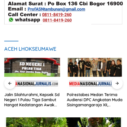
ACEH LHOKSEUMAWE
Jalin Silahturahmi, Kepsek Sd
Polrestabes Medan Terima
Negeri 1 Pulau Tiga Sambut
Audiensi DPC Angkatan Muda
Hangat Kedatangan Awak
Sisingamangaraja XII,
Media
Perkuat Sinergitas Jaga
Kamtibmas