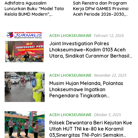
Adhifatra Agussalim
Sah Renstra dan Program
Luncurkan Buku “Model Tata
Kerja DPW GAMIES Provinsi
Kelola BUMD Modern”,
Aceh Periode 2026–2030,
Hadirkan Panduan
Fokus Digitalisasi
Komprehensif GCG untuk
Transformasi BUMD
ACEH LHOKSEUMAWE
Februari 12, 2026
Indonesia
Joint Investigation Polres
Lhokseumawe–Kodim 0103 Aceh
Utara, Sindikat Curanmor Berhasil
Dibongkar
ACEH LHOKSEUMAWE
November 22, 2025
Musim Hujan Melanda, Polantas
Lhokseumawe Ingatkan
Pengendara Tingkatkan
Kewaspadaan di Jalan
ACEH LHOKSEUMAWE
Oktober 5, 2025
Polsek Dewantara Beri Kejutan Kue
Ultah HUT TNI ke-80 ke Koramil
03,Sinergitas TNI-Polri Semakin