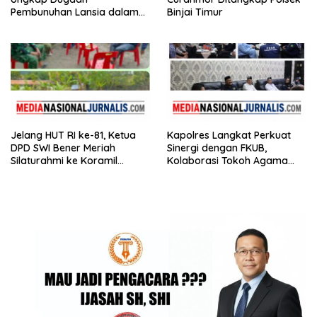
Pembunuhan Lansia dalam
Binjai Timur
Waktu Kurang dari 48 Jam,
Terduga Pelaku Ditangkap
Jelang HUT RI ke-81, Ketua
Kapolres Langkat Perkuat
DPD SWI Bener Meriah
Sinergi dengan FKUB,
Silaturahmi ke Koramil
Kolaborasi Tokoh Agama
02/Wih Pesam
Jadi Pilar Menjaga
Kamtibmas