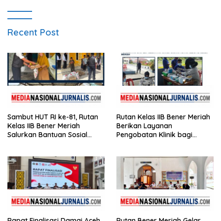
Recent Post
Sambut HUT RI ke-81, Rutan
Rutan Kelas IIB Bener Meriah
Kelas IIB Bener Meriah
Berikan Layanan
Salurkan Bantuan Sosial
Pengobatan Klinik bagi
untuk Panti Asuhan
Warga Binaan
Disabilitas
Rapat Finalisasi Damai Aceh
Rutan Bener Meriah Gelar