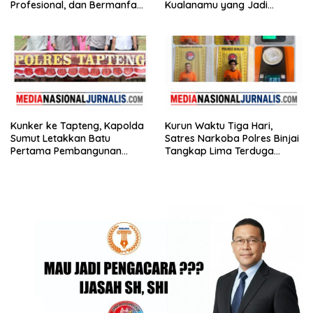
Profesional, dan Bermanfaat
Kualanamu yang Jadi
bagi Masyarakat
Sarang Narkoba,3 Kg Ganja,
Sejumlah Paket Sabu, Hingga
Beragam Senjata Disita
Kunker ke Tapteng, Kapolda
Kurun Waktu Tiga Hari,
Sumut Letakkan Batu
Satres Narkoba Polres Binjai
Pertama Pembangunan
Tangkap Lima Terduga
Rusun Polres Tapanuli
Bandar Narkoba
Tengah