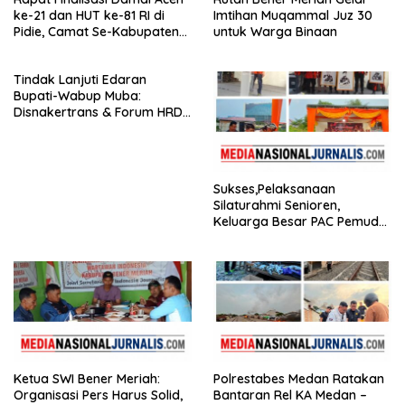
ke-21 dan HUT ke-81 RI di
Imtihan Muqammal Juz 30
Pidie, Camat Se-Kabupaten
untuk Warga Binaan
Hadir
Tindak Lanjuti Edaran
Bupati-Wabup Muba:
Disnakertrans & Forum HRD
Bagikan 81 Bendera dan
Imbau Seluruh Perusahaan
Kibarkan Merah Putih
Sukses,Pelaksanaan
Silaturahmi Senioren,
Keluarga Besar PAC Pemuda
Pancasila Medan Belawan
Ketua SWI Bener Meriah:
Polrestabes Medan Ratakan
Organisasi Pers Harus Solid,
Bantaran Rel KA Medan –