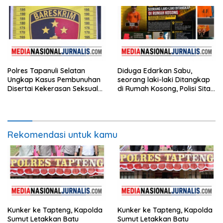
Hupindo
Personel
Polres Tapanuli Selatan
Diduga Edarkan Sabu,
Ungkap Kasus Pembunuhan
seorang laki-laki Ditangkap
Disertai Kekerasan Seksual
di Rumah Kosong, Polisi Sita
terhadap Anak, Pelaku
Timbangan Digital dan
Ditangkap
Puluhan Plastik Klip
Rekomendasi untuk kamu
Kunker ke Tapteng, Kapolda
Kunker ke Tapteng, Kapolda
Sumut Letakkan Batu
Sumut Letakkan Batu