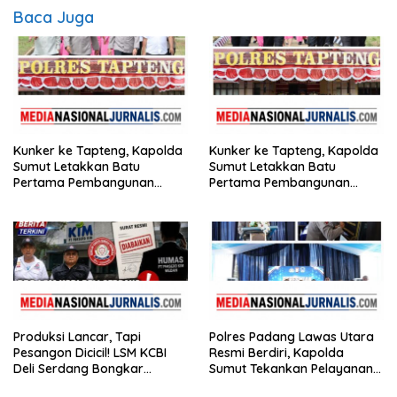
Baca Juga
Kunker ke Tapteng, Kapolda
Kunker ke Tapteng, Kapolda
Sumut Letakkan Batu
Sumut Letakkan Batu
Pertama Pembangunan
Pertama Pembangunan
Rusun Polres Tapanuli
Rusun Polres Tapanuli
Tengah
Tengah
Produksi Lancar, Tapi
Polres Padang Lawas Utara
Pesangon Dicicil! LSM KCBI
Resmi Berdiri, Kapolda
Deli Serdang Bongkar
Sumut Tekankan Pelayanan
Kebohongan Direktur PT ES
Humanis dan Penambahan