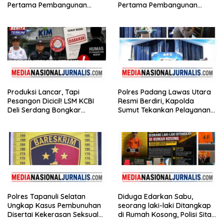
Pertama Pembangunan
Pertama Pembangunan
Rusun Polres Tapanuli
Rusun Polres Tapanuli
Tengah
Tengah
Produksi Lancar, Tapi
Polres Padang Lawas Utara
Pesangon Dicicil! LSM KCBI
Resmi Berdiri, Kapolda
Deli Serdang Bongkar
Sumut Tekankan Pelayanan
Kebohongan Direktur PT ES
Humanis dan Penambahan
Hupindo
Personel
Polres Tapanuli Selatan
Diduga Edarkan Sabu,
Ungkap Kasus Pembunuhan
seorang laki-laki Ditangkap
Disertai Kekerasan Seksual
di Rumah Kosong, Polisi Sita
terhadap Anak, Pelaku
Timbangan Digital dan