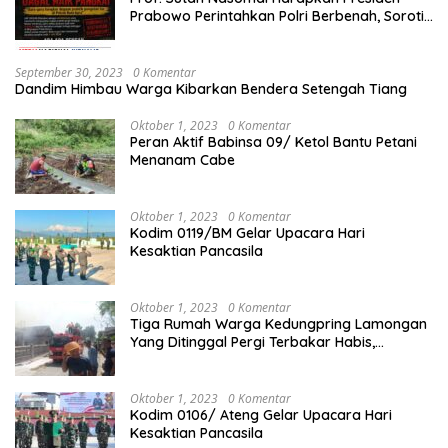
Prabowo Perintahkan Polri Berbenah, Soroti
Dugaan Kisruh di Polres Batu Bara
September 30, 2023
0 Komentar
Dandim Himbau Warga Kibarkan Bendera Setengah Tiang
Oktober 1, 2023
0 Komentar
Peran Aktif Babinsa 09/ Ketol Bantu Petani
Menanam Cabe
Oktober 1, 2023
0 Komentar
Kodim 0119/BM Gelar Upacara Hari
Kesaktian Pancasila
Oktober 1, 2023
0 Komentar
Tiga Rumah Warga Kedungpring Lamongan
Yang Ditinggal Pergi Terbakar Habis,
Kerugian Rp 0,5 Miliar Lebih
Oktober 1, 2023
0 Komentar
Kodim 0106/ Ateng Gelar Upacara Hari
Kesaktian Pancasila