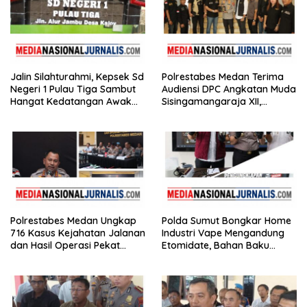
Jalin Silahturahmi, Kepsek Sd
Polrestabes Medan Terima
Negeri 1 Pulau Tiga Sambut
Audiensi DPC Angkatan Muda
Hangat Kedatangan Awak
Sisingamangaraja XII,
Media
Perkuat Sinergitas Jaga
Kamtibmas
Polrestabes Medan Ungkap
Polda Sumut Bongkar Home
716 Kasus Kejahatan Jalanan
Industri Vape Mengandung
dan Hasil Operasi Pekat
Etomidate, Bahan Baku
Toba 2026, 906 Tersangka
Diduga Dipasok dari
Diamankan
Kamboja