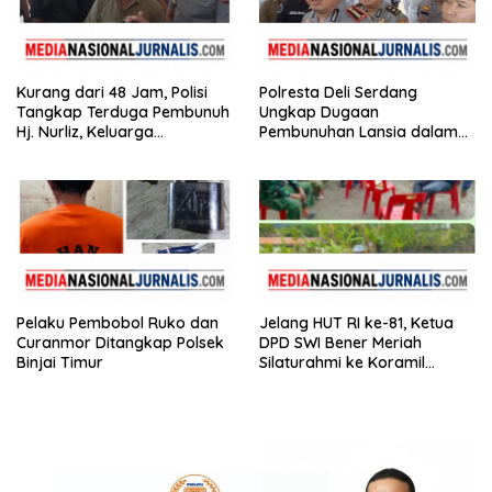
Kurang dari 48 Jam, Polisi
Polresta Deli Serdang
Tangkap Terduga Pembunuh
Ungkap Dugaan
Hj. Nurliz, Keluarga
Pembunuhan Lansia dalam
Sampaikan Apresiasi
Waktu Kurang dari 48 Jam,
Terduga Pelaku Ditangkap
Pelaku Pembobol Ruko dan
Jelang HUT RI ke-81, Ketua
Curanmor Ditangkap Polsek
DPD SWI Bener Meriah
Binjai Timur
Silaturahmi ke Koramil
02/Wih Pesam