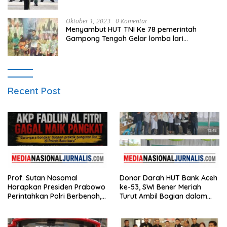
Oktober 1, 2023
0 Komentar
Menyambut HUT TNI Ke 78 pemerintah
Gampong Tengoh Gelar lomba lari
Menghasilkan Bibit Unggul Atletik
Recent Post
Prof. Sutan Nasomal
Donor Darah HUT Bank Aceh
Harapkan Presiden Prabowo
ke-53, SWI Bener Meriah
Perintahkan Polri Berbenah,
Turut Ambil Bagian dalam
Soroti Dugaan Kisruh di
Aksi Kemanusiaan
Polres Batu Bara