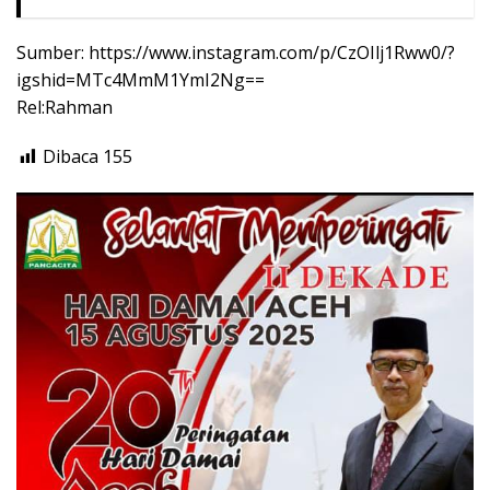
Sumber: https://www.instagram.com/p/CzOIlj1Rww0/?
igshid=MTc4MmM1YmI2Ng==
Rel:Rahman
Dibaca
155