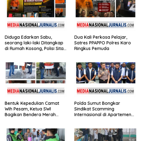
Diduga Edarkan Sabu,
Dua Kali Perkosa Pelajar,
seorang laki-laki Ditangkap
Satres PPAPPO Polres Karo
di Rumah Kosong, Polisi Sita
Ringkus Pemuda
Timbangan Digital dan
Puluhan Plastik Klip
Bentuk Kepedulian Camat
Polda Sumut Bongkar
Wih Pesam, Ketua SWI
Sindikat Scamming
Bagikan Bendera Merah
Internasional di Apartemen
Putih kepada Masyarakat
Medan, Korban Rugi Rp6,7
Miliar