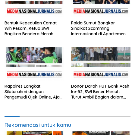
Bentuk Kepedulian Camat
Polda Sumut Bongkar
Wih Pesam, Ketua SWI
Sindikat Scamming
Bagikan Bendera Merah
Internasional di Apartemen
Putih kepada Masyarakat
Medan, Korban Rugi Rp6,7
Miliar
Kapolres Langkat
Donor Darah HUT Bank Aceh
Silaturahmi dengan
ke-53, SWI Bener Meriah
Pengemudi Ojek Online, Ajak
Turut Ambil Bagian dalam
Jaga Kamtibmas Jelang HUT
Aksi Kemanusiaan
RI
Rekomendasi untuk kamu