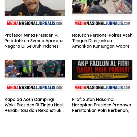
Profesor Minta Presiden RI
Ratusan Personel Polres Aceh
Perintahkan Semua Aparatur
Tengah Diterjunkan
Negara Di Seluruh Indonesia
Amankan Kunjungan Wapres
Tertibkan bendera luntur
Gibran Tinjau Infrastruktur
Kapolda Aceh Dampingi
Prof. Sutan Nasomal
Wakil Presiden RI Tinjau Hasil
Harapkan Presiden Prabowo
Rehabilitasi dan Rekonstruksi
Perintahkan Polri Berbenah,
Pasca Bencana
Soroti Dugaan Kisruh di
Polres Batu Bara