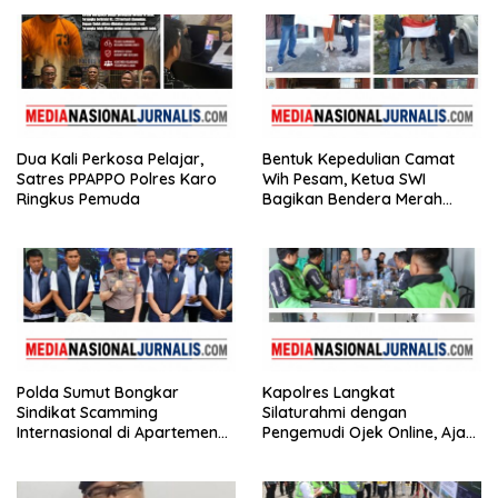
Puluhan Plastik Klip
Dua Kali Perkosa Pelajar,
Bentuk Kepedulian Camat
Satres PPAPPO Polres Karo
Wih Pesam, Ketua SWI
Ringkus Pemuda
Bagikan Bendera Merah
Putih kepada Masyarakat
Polda Sumut Bongkar
Kapolres Langkat
Sindikat Scamming
Silaturahmi dengan
Internasional di Apartemen
Pengemudi Ojek Online, Ajak
Medan, Korban Rugi Rp6,7
Jaga Kamtibmas Jelang HUT
Miliar
RI