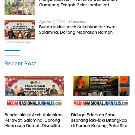
Gampong Tengoh Gelar lomba lari
Menghasilkan Bibit Unggul Atletik
Agustus 7, 2026
0 Komentar
Bunda Inklusi Aceh Kukuhkan Herawati
Salamina, Dorong Madrasah Ramah
Disabilitas di Aceh Tamiang
Recent Post
Bunda Inklusi Aceh Kukuhkan
Diduga Edarkan Sabu,
Herawati Salamina, Dorong
seorang laki-laki Ditangkap
Madrasah Ramah Disabilitas
di Rumah Kosong, Polisi Sita
di Aceh Tamiang
Timbangan Digital dan