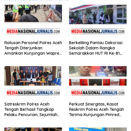
Ratusan Personel Polres Aceh
Berkeliling Pantau Dekorasi
Tengah Diterjunkan
Sekolah Dalam Rangka
Amankan Kunjungan Wapres
Semarakkan HUT RI Ke-81,
Gibran Tinjau Infrastruktur
Bupati Hali Yoga Nilai SD
Negeri 2 Bebesen Paling
Meriah
Satreskrim Polres Aceh
Perkuat Sinergitas, Kasat
Tengah Berhasil Tangkap
Reskrim Polres Aceh Tengah
Pelaku Pencurian, Sejumlah
Terima Kunjungan Pimred
Barang Bukti Diamankan
Nasionaljurnalis.com dan
Bidik.co.id