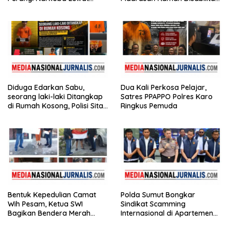
Safari Jumat Curhat
di Aceh Tamiang
Diduga Edarkan Sabu,
Dua Kali Perkosa Pelajar,
seorang laki-laki Ditangkap
Satres PPAPPO Polres Karo
di Rumah Kosong, Polisi Sita
Ringkus Pemuda
Timbangan Digital dan
Puluhan Plastik Klip
Bentuk Kepedulian Camat
Polda Sumut Bongkar
Wih Pesam, Ketua SWI
Sindikat Scamming
Bagikan Bendera Merah
Internasional di Apartemen
Putih kepada Masyarakat
Medan, Korban Rugi Rp6,7