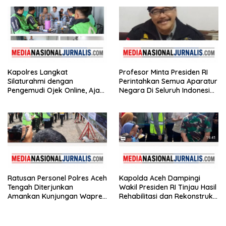
Miliar
Kapolres Langkat
Profesor Minta Presiden RI
Silaturahmi dengan
Perintahkan Semua Aparatur
Pengemudi Ojek Online, Ajak
Negara Di Seluruh Indonesia
Jaga Kamtibmas Jelang HUT
Tertibkan bendera luntur
RI
Ratusan Personel Polres Aceh
Kapolda Aceh Dampingi
Tengah Diterjunkan
Wakil Presiden RI Tinjau Hasil
Amankan Kunjungan Wapres
Rehabilitasi dan Rekonstruksi
Gibran Tinjau Infrastruktur
Pasca Bencana