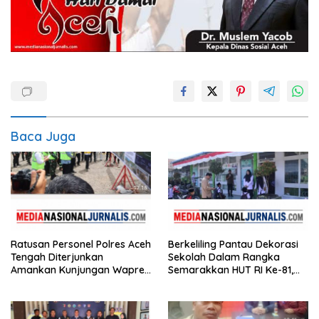
Baca Juga
Ratusan Personel Polres Aceh
Berkeliling Pantau Dekorasi
Tengah Diterjunkan
Sekolah Dalam Rangka
Amankan Kunjungan Wapres
Semarakkan HUT RI Ke-81,
Gibran Tinjau Infrastruktur
Bupati Hali Yoga Nilai SD
Negeri 2 Bebesen Paling
Meriah