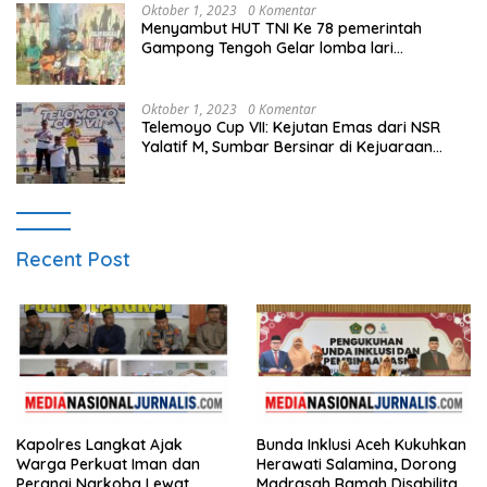
Oktober 1, 2023
0 Komentar
Menyambut HUT TNI Ke 78 pemerintah
Gampong Tengoh Gelar lomba lari
Menghasilkan Bibit Unggul Atletik
Oktober 1, 2023
0 Komentar
Telemoyo Cup VII: Kejutan Emas dari NSR
Yalatif M, Sumbar Bersinar di Kejuaraan
Gantole Internasional
Recent Post
Kapolres Langkat Ajak
Bunda Inklusi Aceh Kukuhkan
Warga Perkuat Iman dan
Herawati Salamina, Dorong
Perangi Narkoba Lewat
Madrasah Ramah Disabilitas