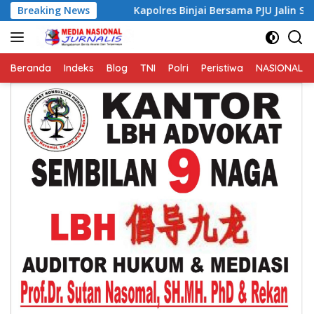
Langsung
ai
Breaking News
Kapolres Binjai Bersama PJU Jalin Sinergi dengan Ke
ke
konten
Beranda
Indeks
Blog
TNI
Polri
Peristiwa
NASIONAL