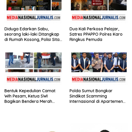
Diduga Edarkan Sabu,
Dua Kali Perkosa Pelajar,
seorang laki-laki Ditangkap
Satres PPAPPO Polres Karo
di Rumah Kosong, Polisi Sita
Ringkus Pemuda
Timbangan Digital dan
Puluhan Plastik Klip
Bentuk Kepedulian Camat
Polda Sumut Bongkar
Wih Pesam, Ketua SWI
Sindikat Scamming
Bagikan Bendera Merah
Internasional di Apartemen
Putih kepada Masyarakat
Medan, Korban Rugi Rp6,7
Miliar