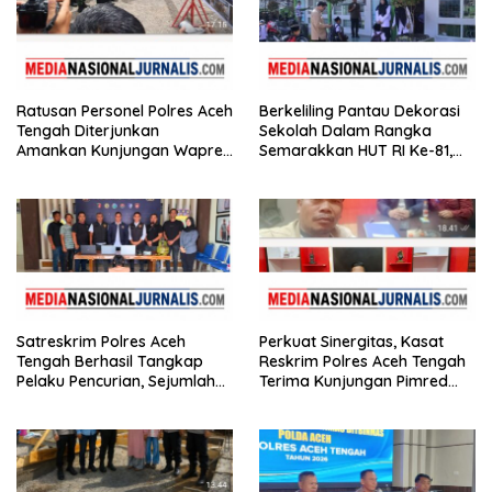
Ratusan Personel Polres Aceh
Berkeliling Pantau Dekorasi
Tengah Diterjunkan
Sekolah Dalam Rangka
Amankan Kunjungan Wapres
Semarakkan HUT RI Ke-81,
Gibran Tinjau Infrastruktur
Bupati Hali Yoga Nilai SD
Negeri 2 Bebesen Paling
Meriah
Satreskrim Polres Aceh
Perkuat Sinergitas, Kasat
Tengah Berhasil Tangkap
Reskrim Polres Aceh Tengah
Pelaku Pencurian, Sejumlah
Terima Kunjungan Pimred
Barang Bukti Diamankan
Nasionaljurnalis.com dan
Bidik.co.id