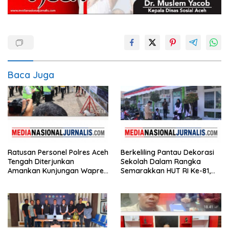
Baca Juga
Ratusan Personel Polres Aceh
Berkeliling Pantau Dekorasi
Tengah Diterjunkan
Sekolah Dalam Rangka
Amankan Kunjungan Wapres
Semarakkan HUT RI Ke-81,
Gibran Tinjau Infrastruktur
Bupati Hali Yoga Nilai SD
Negeri 2 Bebesen Paling
Meriah