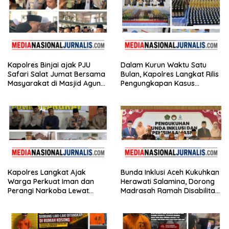
Kapolres Binjai ajak PJU
Dalam Kurun Waktu Satu
Safari Salat Jumat Bersama
Bulan, Kapolres Langkat Rilis
Masyarakat di Masjid Agung
Pengungkapan Kasus
Kota Binjai
Narkotika, Tindak Pidana
Kriminal, dan Kekerasan
Seksual terhadap Anak
Kapolres Langkat Ajak
Bunda Inklusi Aceh Kukuhkan
Warga Perkuat Iman dan
Herawati Salamina, Dorong
Perangi Narkoba Lewat
Madrasah Ramah Disabilitas
Safari Jumat Curhat
di Aceh Tamiang