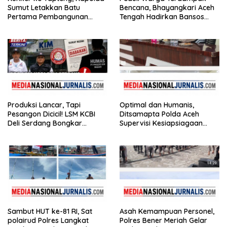
Sumut Letakkan Batu
Bencana, Bhayangkari Aceh
Pertama Pembangunan
Tengah Hadirkan Bansos
Rusun Polres Tapanuli
Huntara Linge
Tengah
Produksi Lancar, Tapi
Optimal dan Humanis,
Pesangon Dicicil! LSM KCBI
Ditsamapta Polda Aceh
Deli Serdang Bongkar
Supervisi Kesiapsiagaan
Kebohongan Direktur PT ES
Dalmas Polres Bener Meriah
Hupindo
Sambut HUT ke-81 RI, Sat
Asah Kemampuan Personel,
polairud Polres Langkat
Polres Bener Meriah Gelar