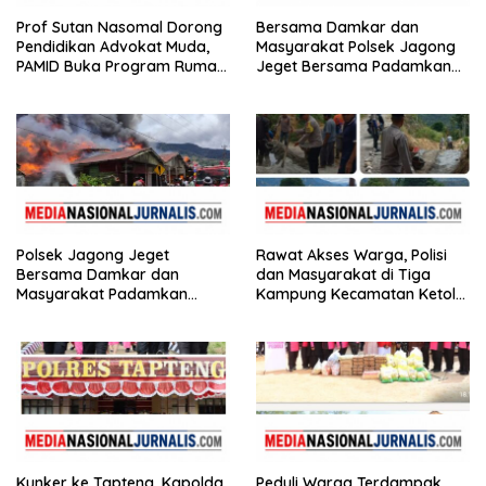
Prof Sutan Nasomal Dorong
Bersama Damkar dan
Pendidikan Advokat Muda,
Masyarakat Polsek Jagong
PAMID Buka Program Rumah
Jeget Bersama Padamkan
Hukum
Kebakaran di Pasar Jagong
Jeget
Polsek Jagong Jeget
Rawat Akses Warga, Polisi
Bersama Damkar dan
dan Masyarakat di Tiga
Masyarakat Padamkan
Kampung Kecamatan Ketol
Kebakaran di Pasar Jagong
Gotong Royong
Jeget
Kunker ke Tapteng, Kapolda
Peduli Warga Terdampak