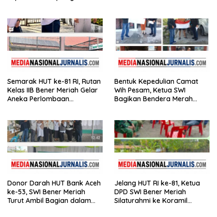
Dalmas Polres Bener Meriah
Semarak HUT ke-81 RI, Rutan
Bentuk Kepedulian Camat
Kelas IIB Bener Meriah Gelar
Wih Pesam, Ketua SWI
Aneka Perlombaan
Bagikan Bendera Merah
Tradisional
Putih kepada Masyarakat
Donor Darah HUT Bank Aceh
Jelang HUT RI ke-81, Ketua
ke-53, SWI Bener Meriah
DPD SWI Bener Meriah
Turut Ambil Bagian dalam
Silaturahmi ke Koramil
Aksi Kemanusiaan
02/Wih Pesam