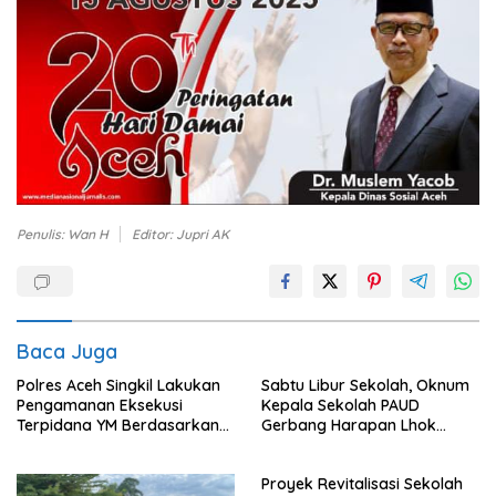
Penulis: Wan H
Editor: Jupri AK
Baca Juga
Polres Aceh Singkil Lakukan
Sabtu Libur Sekolah, Oknum
Pengamanan Eksekusi
Kepala Sekolah PAUD
Terpidana YM Berdasarkan
Gerbang Harapan Lhok
Putusan Mahkamah Agung
Raya,Trumon Tengah Aceh
Selatan,Diduga Alergi
Proyek Revitalisasi Sekolah
Terhadap Wartawan Diminta