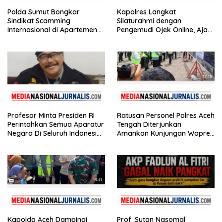
Polda Sumut Bongkar
Kapolres Langkat
Sindikat Scamming
Silaturahmi dengan
Internasional di Apartemen
Pengemudi Ojek Online, Ajak
Medan, Korban Rugi Rp6,7
Jaga Kamtibmas Jelang HUT
Miliar
RI
Profesor Minta Presiden RI
Ratusan Personel Polres Aceh
Perintahkan Semua Aparatur
Tengah Diterjunkan
Negara Di Seluruh Indonesia
Amankan Kunjungan Wapres
Tertibkan bendera luntur
Gibran Tinjau Infrastruktur
Kapolda Aceh Dampingi
Prof. Sutan Nasomal