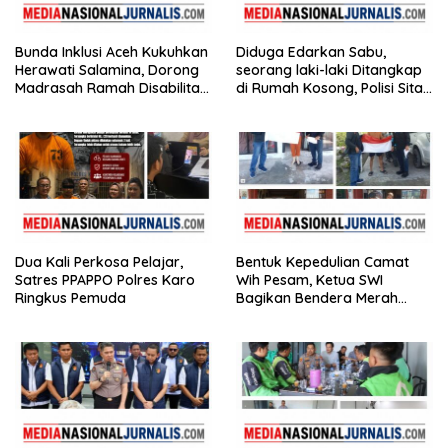
Bunda Inklusi Aceh Kukuhkan
Diduga Edarkan Sabu,
Herawati Salamina, Dorong
seorang laki-laki Ditangkap
Madrasah Ramah Disabilitas
di Rumah Kosong, Polisi Sita
di Aceh Tamiang
Timbangan Digital dan
Puluhan Plastik Klip
Dua Kali Perkosa Pelajar,
Bentuk Kepedulian Camat
Satres PPAPPO Polres Karo
Wih Pesam, Ketua SWI
Ringkus Pemuda
Bagikan Bendera Merah
Putih kepada Masyarakat