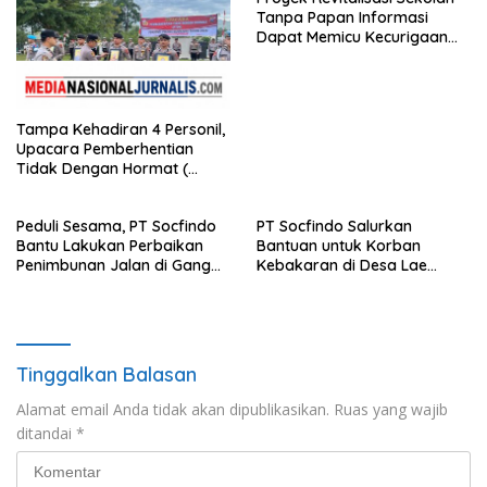
Tanpa Papan Informasi
APH Lidik Anggaran
Dapat Memicu Kecurigaan
Publik di Subulussalam.
Tampa Kehadiran 4 Personil,
Upacara Pemberhentian
Tidak Dengan Hormat (
PTDH ) Personil Polres
Sijunjung
Peduli Sesama, PT Socfindo
PT Socfindo Salurkan
Bantu Lakukan Perbaikan
Bantuan untuk Korban
Penimbunan Jalan di Gang
Kebakaran di Desa Lae
Bencong Gunung Meriah
Butar. Peduli Sesama
Tinggalkan Balasan
Alamat email Anda tidak akan dipublikasikan.
Ruas yang wajib
ditandai
*