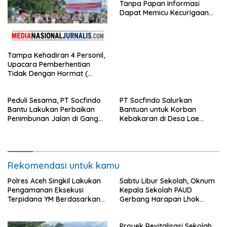
Tanpa Papan Informasi
APH Lidik Anggaran
Dapat Memicu Kecurigaan
Publik di Subulussalam.
Tampa Kehadiran 4 Personil,
Upacara Pemberhentian
Tidak Dengan Hormat (
PTDH ) Personil Polres
Sijunjung
Peduli Sesama, PT Socfindo
PT Socfindo Salurkan
Bantu Lakukan Perbaikan
Bantuan untuk Korban
Penimbunan Jalan di Gang
Kebakaran di Desa Lae
Bencong Gunung Meriah
Butar. Peduli Sesama
Rekomendasi untuk kamu
Polres Aceh Singkil Lakukan
Sabtu Libur Sekolah, Oknum
Pengamanan Eksekusi
Kepala Sekolah PAUD
Terpidana YM Berdasarkan
Gerbang Harapan Lhok
Putusan Mahkamah Agung
Raya,Trumon Tengah Aceh
Selatan,Diduga Alergi
Proyek Revitalisasi Sekolah
Terhadap Wartawan Diminta