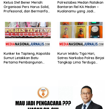
Ketua SWI Bener Meriah:
Polrestabes Medan Ratakan
Organisasi Pers Harus Solid,
Bantaran Rel KA Medan –
Profesional, dan Bermanfaat
Kualanamu yang Jadi
bagi Masyarakat
Sarang Narkoba,3 Kg Ganja,
Sejumlah Paket Sabu, Hingga
Beragam Senjata Disita
Kunker ke Tapteng, Kapolda
Kurun Waktu Tiga Hari,
Sumut Letakkan Batu
Satres Narkoba Polres Binjai
Pertama Pembangunan
Tangkap Lima Terduga
Rusun Polres Tapanuli
Bandar Narkoba
Tengah