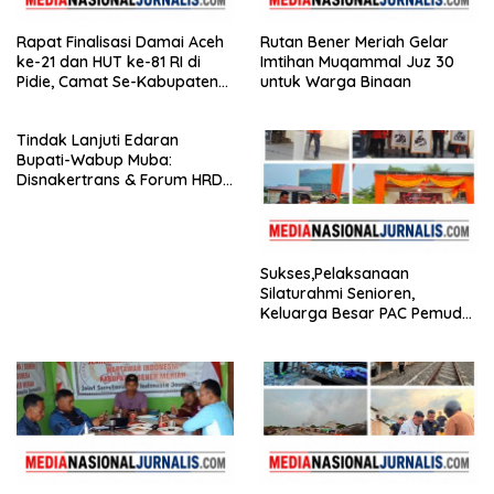
Rapat Finalisasi Damai Aceh
Rutan Bener Meriah Gelar
ke-21 dan HUT ke-81 RI di
Imtihan Muqammal Juz 30
Pidie, Camat Se-Kabupaten
untuk Warga Binaan
Hadir
Tindak Lanjuti Edaran
Bupati-Wabup Muba:
Disnakertrans & Forum HRD
Bagikan 81 Bendera dan
Imbau Seluruh Perusahaan
Kibarkan Merah Putih
Sukses,Pelaksanaan
Silaturahmi Senioren,
Keluarga Besar PAC Pemuda
Pancasila Medan Belawan