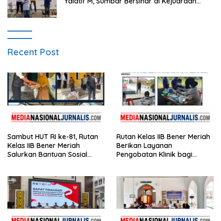
Yalatif M, Sumbar Bersinar di Kejuaraan
Gantole Internasional
Recent Post
Sambut HUT RI ke-81, Rutan
Rutan Kelas IIB Bener Meriah
Kelas IIB Bener Meriah
Berikan Layanan
Salurkan Bantuan Sosial
Pengobatan Klinik bagi
untuk Panti Asuhan
Warga Binaan
Disabilitas