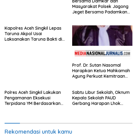
Bersama Damkar dan
Masyarakat Polsek Jagong
Jeget Bersama Padamkan
Kebakaran di Pasar Jagong
Jeget
Kapolres Aceh Singkil Lepas
Taruna Akpol Usai
Laksanakan Taruna Bakti di
Sekolah Rakyat
Prof. Dr. Sutan Nasomal
Harapkan Ketua Mahkamah
Agung Perkuat Kemitraan
Pengadilan dengan Pers,
Soroti Dugaan Insiden di PN
Polres Aceh Singkil Lakukan
Sabtu Libur Sekolah, Oknum
Watansoppeng
Pengamanan Eksekusi
Kepala Sekolah PAUD
Terpidana YM Berdasarkan
Gerbang Harapan Lhok
Putusan Mahkamah Agung
Raya,Trumon Tengah Aceh
Selatan,Diduga Alergi
Terhadap Wartawan Diminta
APH Lidik Anggaran
Rekomendasi untuk kamu