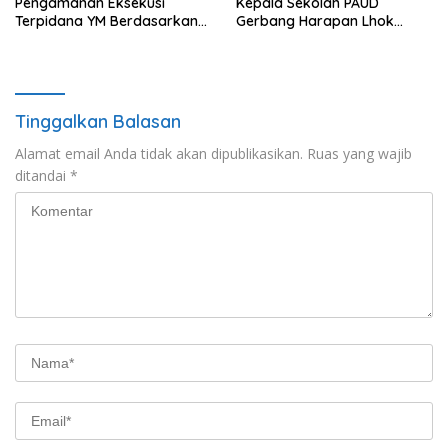
Pengamanan Eksekusi
Kepala Sekolah PAUD
Terpidana YM Berdasarkan
Gerbang Harapan Lhok
Putusan Mahkamah Agung
Raya,Trumon Tengah Aceh
Selatan,Diduga Alergi
Terhadap Wartawan Diminta
APH Lidik Anggaran
Tinggalkan Balasan
Alamat email Anda tidak akan dipublikasikan.
Ruas yang wajib
ditandai
*