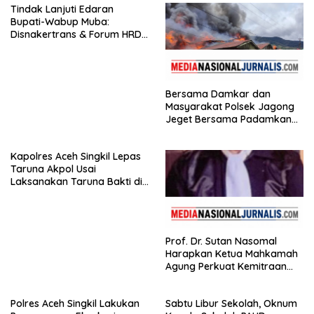
Tindak Lanjuti Edaran
Bupati-Wabup Muba:
Disnakertrans & Forum HRD
Bagikan 81 Bendera dan
Imbau Seluruh Perusahaan
Kibarkan Merah Putih
Bersama Damkar dan
Masyarakat Polsek Jagong
Jeget Bersama Padamkan
Kebakaran di Pasar Jagong
Jeget
Kapolres Aceh Singkil Lepas
Taruna Akpol Usai
Laksanakan Taruna Bakti di
Sekolah Rakyat
Prof. Dr. Sutan Nasomal
Harapkan Ketua Mahkamah
Agung Perkuat Kemitraan
Pengadilan dengan Pers,
Soroti Dugaan Insiden di PN
Polres Aceh Singkil Lakukan
Sabtu Libur Sekolah, Oknum
Watansoppeng