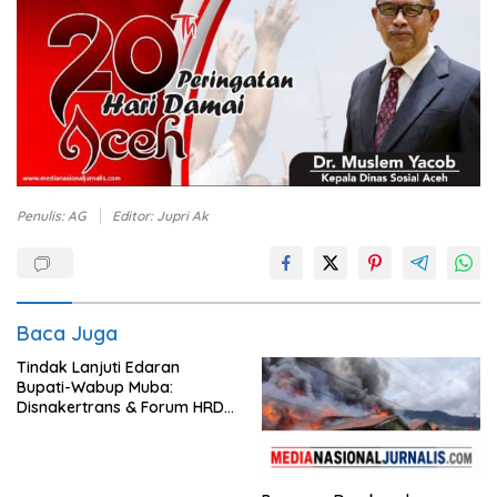
Penulis: AG
Editor: Jupri Ak
Baca Juga
Tindak Lanjuti Edaran
Bupati-Wabup Muba:
Disnakertrans & Forum HRD
Bagikan 81 Bendera dan
Imbau Seluruh Perusahaan
Kibarkan Merah Putih