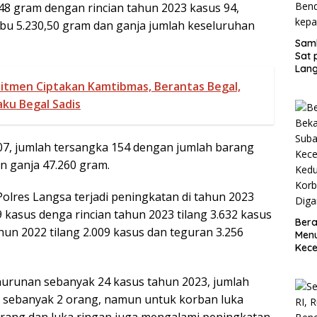
48 gram dengan rincian tahun 2023 kasus 94,
bu 5.230,50 gram dan ganja jumlah keseluruhan
Samb
Sat 
Lang
Bend
itmen Ciptakan Kamtibmas, Berantas Begal,
kep
ku Begal Sadis
07, jumlah tersangka 154 dengan jumlah barang
an ganja 47.260 gram.
Polres Langsa terjadi peningkatan di tahun 2023
 kasus denga rincian tahun 2023 tilang 3.632 kasus
Bera
hun 2022 tilang 2.009 kasus dan teguran 3.256
Menu
Kece
Kedu
Korb
enurunan sebanyak 24 kasus tahun 2023, jumlah
Diga
 sebanyak 2 orang, namun untuk korban luka
orang dan luka ringan juga mengalami peningkatan