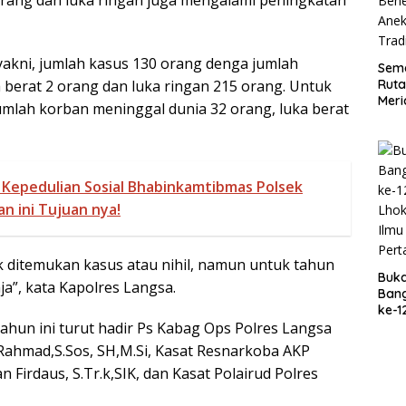
 yakni, jumlah kasus 130 orang denga jumlah
Sema
Ruta
 berat 2 orang dan luka ringan 215 orang. Untuk
Meri
umlah korban meninggal dunia 32 orang, luka berat
Per
Trad
Kepedulian Sosial Bhabinkamtibmas Polsek
n ini Tujuan nya!
ak ditemukan kasus atau nihil, namun untuk tahun
Buk
ja”, kata Kapolres Langsa.
Ban
ke-1
Lho
ahun ini turut hadir Ps Kabag Ops Polres Langsa
Ilmu
 Rahmad,S.Sos, SH,M.Si, Kasat Resnarkoba AKP
Pert
an Firdaus, S.Tr.k,SIK, dan Kasat Polairud Polres