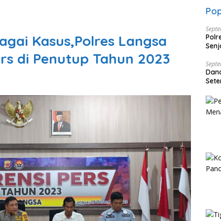
Pop
Septe
agai Kasus,Polres Langsa
Polr
Senj
rs di Penutup Tahun 2023
Dise
Septe
Dan
Sete