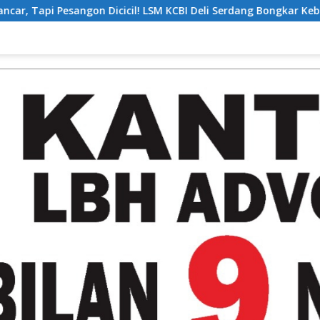
icil! LSM KCBI Deli Serdang Bongkar Kebohongan Direktur PT ES 