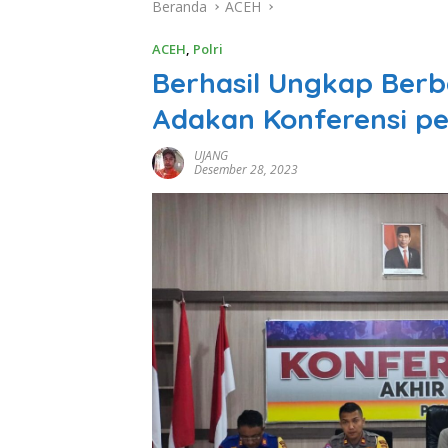
Beranda
ACEH
ACEH
,
Polri
Berhasil Ungkap Berb
Adakan Konferensi pe
UJANG
Desember 28, 2023