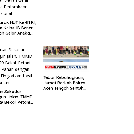
Taruna Bakti di
Sekolah Rakyat
rak HUT ke-81 RI,
n Kelas IIB Bener
ah Gelar Aneka
lombaan
isional
Tebar Kebahagiaan,
Jumat Berkah Polres
Aceh Tengah Sentuh
an Sekadar
Warga Membutuhkan
gun Jalan, TMMD
di Kampung Uring
29 Bekali Petani
Pegasing
k Panah dengan
 Tingkatkan Hasil
anian