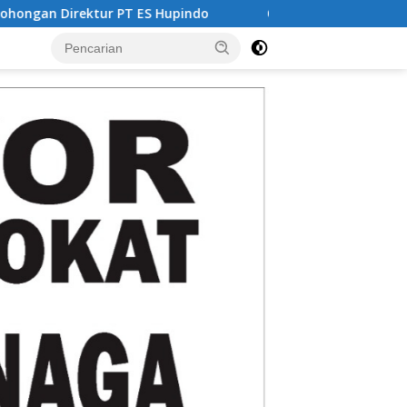
Hupindo
Optimal dan Humanis, Ditsamapta Polda Aceh S