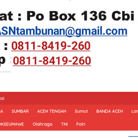
si
RA
SUMBAR
ACEH TENGAH
Sumut
BANDA ACEH
La
OKSEUMAWE
Olahraga
TNI
Polri