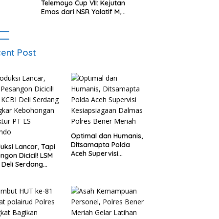
Telemoyo Cup VII: Kejutan
Emas dari NSR Yalatif M,
Sumbar Bersinar di Kejuaraan
Gantole Internasional
ent Post
Optimal dan Humanis,
Ditsamapta Polda
uksi Lancar, Tapi
Aceh Supervisi
ngon Dicicil! LSM
Kesiapsiagaan
 Deli Serdang
Dalmas Polres Bener
gkar Kebohongan
Meriah
ktur PT ES
indo