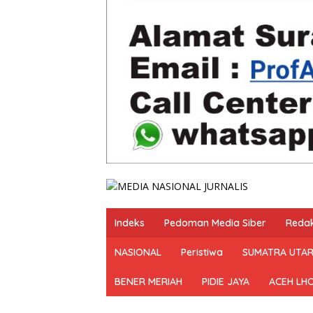
Indeks
Pedoman Media Siber
Redak
NASIONAL
Peristiwa
SUMATRA UTA
BENER MERIAH
PIDIE JAYA
ACEH LH