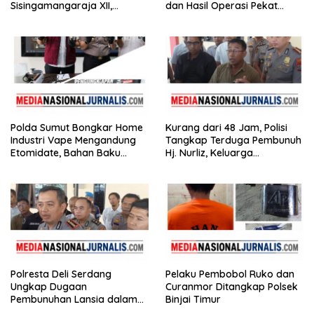
Sisingamangaraja XII,
dan Hasil Operasi Pekat
Perkuat Sinergitas Jaga
Toba 2026, 906 Tersangka
Kamtibmas
Diamankan
Polda Sumut Bongkar Home
Kurang dari 48 Jam, Polisi
Industri Vape Mengandung
Tangkap Terduga Pembunuh
Etomidate, Bahan Baku
Hj. Nurliz, Keluarga
Diduga Dipasok dari
Sampaikan Apresiasi
Kamboja
Polresta Deli Serdang
Pelaku Pembobol Ruko dan
Ungkap Dugaan
Curanmor Ditangkap Polsek
Pembunuhan Lansia dalam
Binjai Timur
Waktu Kurang dari 48 Jam,