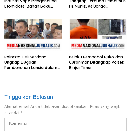
Industri Vape Mengandung
Tangkap Terduga Pembunuh
Etomidate, Bahan Baku
Hj. Nurliz, Keluarga
Diduga Dipasok dari
Sampaikan Apresiasi
Kamboja
Polresta Deli Serdang
Pelaku Pembobol Ruko dan
Ungkap Dugaan
Curanmor Ditangkap Polsek
Pembunuhan Lansia dalam
Binjai Timur
Waktu Kurang dari 48 Jam,
Terduga Pelaku Ditangkap
Tinggalkan Balasan
Alamat email Anda tidak akan dipublikasikan.
Ruas yang wajib
ditandai
*