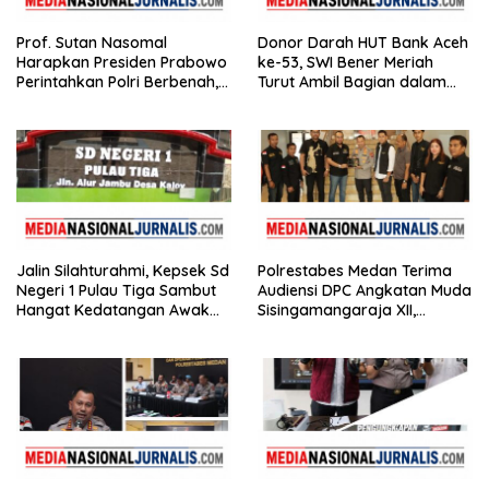
Prof. Sutan Nasomal
Donor Darah HUT Bank Aceh
Harapkan Presiden Prabowo
ke-53, SWI Bener Meriah
Perintahkan Polri Berbenah,
Turut Ambil Bagian dalam
Soroti Dugaan Kisruh di
Aksi Kemanusiaan
Polres Batu Bara
Jalin Silahturahmi, Kepsek Sd
Polrestabes Medan Terima
Negeri 1 Pulau Tiga Sambut
Audiensi DPC Angkatan Muda
Hangat Kedatangan Awak
Sisingamangaraja XII,
Media
Perkuat Sinergitas Jaga
Kamtibmas