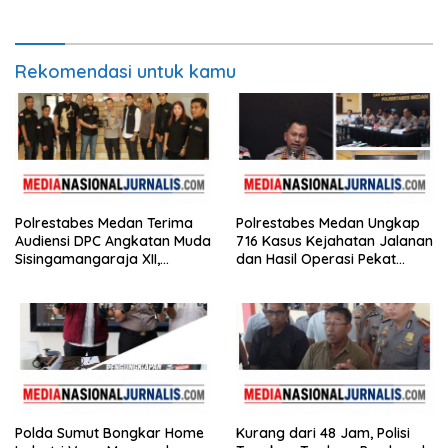
Terduga Pelaku Ditangkap
Rekomendasi untuk kamu
Polrestabes Medan Terima
Polrestabes Medan Ungkap
Audiensi DPC Angkatan Muda
716 Kasus Kejahatan Jalanan
Sisingamangaraja XII,
dan Hasil Operasi Pekat
Perkuat Sinergitas Jaga
Toba 2026, 906 Tersangka
Kamtibmas
Diamankan
Polda Sumut Bongkar Home
Kurang dari 48 Jam, Polisi