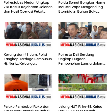
Polrestabes Medan Ungkap
Polda Sumut Bongkar Home
716 Kasus Kejahatan Jalanan
Industri Vape Mengandung
dan Hasil Operasi Pekat
Etomidate, Bahan Baku
Toba 2026, 906 Tersangka
Diduga Dipasok dari
Diamankan
Kamboja
Kurang dari 48 Jam, Polisi
Polresta Deli Serdang
Tangkap Terduga Pembunuh
Ungkap Dugaan
Hj. Nurliz, Keluarga
Pembunuhan Lansia dalam
Sampaikan Apresiasi
Waktu Kurang dari 48 Jam,
Terduga Pelaku Ditangkap
Pelaku Pembobol Ruko dan
Jelang HUT RI ke-81, Ketua
Curanmor Ditangkap Polsek
DPD SWI Bener Meriah