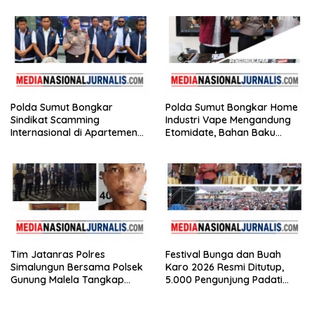
Puluhan Plastik Klip
Polda Sumut Bongkar
Polda Sumut Bongkar Home
Sindikat Scamming
Industri Vape Mengandung
Internasional di Apartemen
Etomidate, Bahan Baku
Medan, Korban Rugi Rp6,7
Diduga Dipasok dari
Miliar
Kamboja
Tim Jatanras Polres
Festival Bunga dan Buah
Simalungun Bersama Polsek
Karo 2026 Resmi Ditutup,
Gunung Malela Tangkap
5.000 Pengunjung Padati
Tersangka Curas di Riau Usai
Malam Penutupan di Bawah
Buron Lintas Provinsi
Pengamanan Ketat