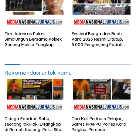
Tim Jatanras Polres
Festival Bunga dan Buah
Simalungun Bersama Polsek
Karo 2026 Resmi Ditutup,
Gunung Malela Tangkap
5.000 Pengunjung Padati
Tersangka Curas di Riau Usai
Malam Penutupan di Bawah
Buron Lintas Provinsi
Pengamanan Ketat
Rekomendasi untuk kamu
Diduga Edarkan Sabu,
Dua Kali Perkosa Pelajar,
seorang laki-laki Ditangkap
Satres PPAPPO Polres Karo
di Rumah Kosong, Polisi Sita
Ringkus Pemuda
Timbangan Digital dan