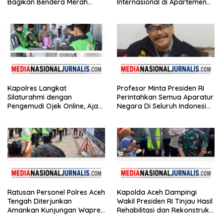
Bagikan Bendera Merah
Internasional di Apartemen
Putih kepada Masyarakat
Medan, Korban Rugi Rp6,7
Miliar
Kapolres Langkat
Profesor Minta Presiden RI
Silaturahmi dengan
Perintahkan Semua Aparatur
Pengemudi Ojek Online, Ajak
Negara Di Seluruh Indonesia
Jaga Kamtibmas Jelang HUT
Tertibkan bendera luntur
RI
Ratusan Personel Polres Aceh
Kapolda Aceh Dampingi
Tengah Diterjunkan
Wakil Presiden RI Tinjau Hasil
Amankan Kunjungan Wapres
Rehabilitasi dan Rekonstruksi
Gibran Tinjau Infrastruktur
Pasca Bencana