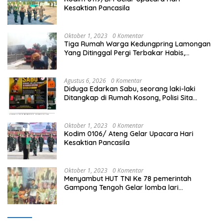
Kesaktian Pancasila
Oktober 1, 2023
0 Komentar
Tiga Rumah Warga Kedungpring Lamongan
Yang Ditinggal Pergi Terbakar Habis,
Kerugian Rp 0,5 Miliar Lebih
Agustus 6, 2026
0 Komentar
Diduga Edarkan Sabu, seorang laki-laki
Ditangkap di Rumah Kosong, Polisi Sita
Timbangan Digital dan Puluhan Plastik Klip
Oktober 1, 2023
0 Komentar
Kodim 0106/ Ateng Gelar Upacara Hari
Kesaktian Pancasila
Oktober 1, 2023
0 Komentar
Menyambut HUT TNI Ke 78 pemerintah
Gampong Tengoh Gelar lomba lari
Menghasilkan Bibit Unggul Atletik