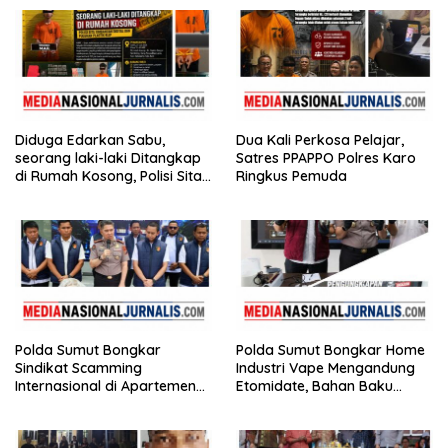
Diduga Edarkan Sabu,
Dua Kali Perkosa Pelajar,
seorang laki-laki Ditangkap
Satres PPAPPO Polres Karo
di Rumah Kosong, Polisi Sita
Ringkus Pemuda
Timbangan Digital dan
Puluhan Plastik Klip
Polda Sumut Bongkar
Polda Sumut Bongkar Home
Sindikat Scamming
Industri Vape Mengandung
Internasional di Apartemen
Etomidate, Bahan Baku
Medan, Korban Rugi Rp6,7
Diduga Dipasok dari
Miliar
Kamboja