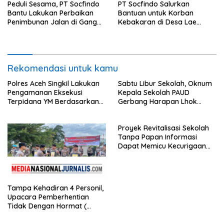
Peduli Sesama, PT Socfindo
PT Socfindo Salurkan
Bantu Lakukan Perbaikan
Bantuan untuk Korban
Penimbunan Jalan di Gang
Kebakaran di Desa Lae
Bencong Gunung Meriah
Butar. Peduli Sesama
Rekomendasi untuk kamu
Polres Aceh Singkil Lakukan
Sabtu Libur Sekolah, Oknum
Pengamanan Eksekusi
Kepala Sekolah PAUD
Terpidana YM Berdasarkan
Gerbang Harapan Lhok
Putusan Mahkamah Agung
Raya,Trumon Tengah Aceh
Selatan,Diduga Alergi
Proyek Revitalisasi Sekolah
Terhadap Wartawan Diminta
Tanpa Papan Informasi
APH Lidik Anggaran
Dapat Memicu Kecurigaan
Publik di Subulussalam.
Tampa Kehadiran 4 Personil,
Upacara Pemberhentian
Tidak Dengan Hormat (
PTDH ) Personil Polres