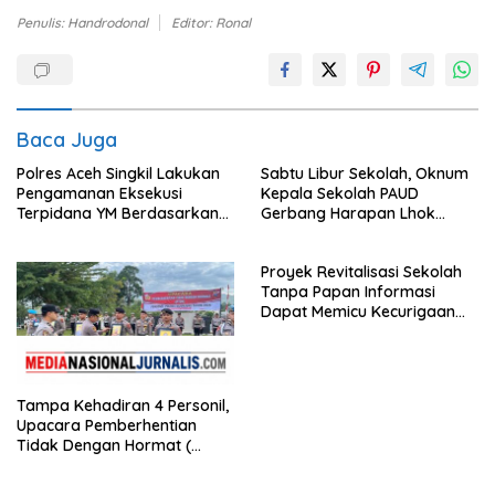
Penulis: Handrodonal
Editor: Ronal
Baca Juga
Polres Aceh Singkil Lakukan
Sabtu Libur Sekolah, Oknum
Pengamanan Eksekusi
Kepala Sekolah PAUD
Terpidana YM Berdasarkan
Gerbang Harapan Lhok
Putusan Mahkamah Agung
Raya,Trumon Tengah Aceh
Selatan,Diduga Alergi
Proyek Revitalisasi Sekolah
Terhadap Wartawan Diminta
Tanpa Papan Informasi
APH Lidik Anggaran
Dapat Memicu Kecurigaan
Publik di Subulussalam.
Tampa Kehadiran 4 Personil,
Upacara Pemberhentian
Tidak Dengan Hormat (
PTDH ) Personil Polres
Sijunjung