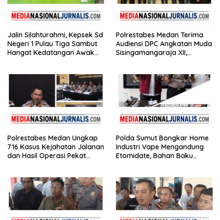
Jalin Silahturahmi, Kepsek Sd
Polrestabes Medan Terima
Negeri 1 Pulau Tiga Sambut
Audiensi DPC Angkatan Muda
Hangat Kedatangan Awak
Sisingamangaraja XII,
Media
Perkuat Sinergitas Jaga
Kamtibmas
Polrestabes Medan Ungkap
Polda Sumut Bongkar Home
716 Kasus Kejahatan Jalanan
Industri Vape Mengandung
dan Hasil Operasi Pekat
Etomidate, Bahan Baku
Toba 2026, 906 Tersangka
Diduga Dipasok dari
Diamankan
Kamboja