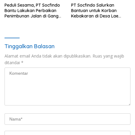
Sijunjung
Peduli Sesama, PT Socfindo
PT Socfindo Salurkan
Bantu Lakukan Perbaikan
Bantuan untuk Korban
Penimbunan Jalan di Gang
Kebakaran di Desa Lae
Bencong Gunung Meriah
Butar. Peduli Sesama
Tinggalkan Balasan
Alamat email Anda tidak akan dipublikasikan.
Ruas yang wajib
ditandai
*