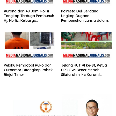
Kurang dari 48 Jam, Polisi
Polresta Deli Serdang
Tangkap Terduga Pembunuh
Ungkap Dugaan
Hj. Nurliz, Keluarga
Pembunuhan Lansia dalam
Sampaikan Apresiasi
Waktu Kurang dari 48 Jam,
Terduga Pelaku Ditangkap
Pelaku Pembobol Ruko dan
Jelang HUT RI ke-81, Ketua
Curanmor Ditangkap Polsek
DPD SWI Bener Meriah
Binjai Timur
Silaturahmi ke Koramil
02/Wih Pesam