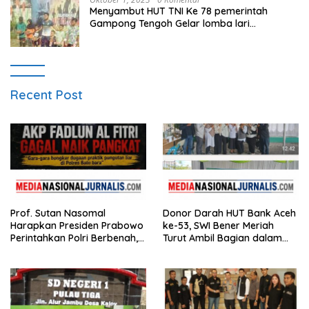
Menyambut HUT TNI Ke 78 pemerintah
Gampong Tengoh Gelar lomba lari
Menghasilkan Bibit Unggul Atletik
Recent Post
Prof. Sutan Nasomal
Donor Darah HUT Bank Aceh
Harapkan Presiden Prabowo
ke-53, SWI Bener Meriah
Perintahkan Polri Berbenah,
Turut Ambil Bagian dalam
Soroti Dugaan Kisruh di
Aksi Kemanusiaan
Polres Batu Bara