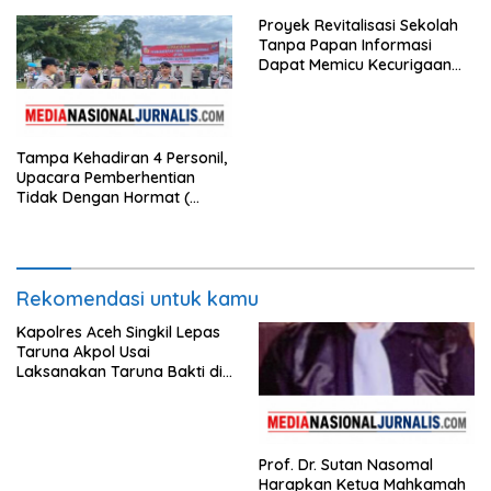
Selatan,Diduga Alergi
Proyek Revitalisasi Sekolah
Terhadap Wartawan Diminta
Tanpa Papan Informasi
APH Lidik Anggaran
Dapat Memicu Kecurigaan
Publik di Subulussalam.
Tampa Kehadiran 4 Personil,
Upacara Pemberhentian
Tidak Dengan Hormat (
PTDH ) Personil Polres
Sijunjung
Rekomendasi untuk kamu
Kapolres Aceh Singkil Lepas
Taruna Akpol Usai
Laksanakan Taruna Bakti di
Sekolah Rakyat
Prof. Dr. Sutan Nasomal
Harapkan Ketua Mahkamah