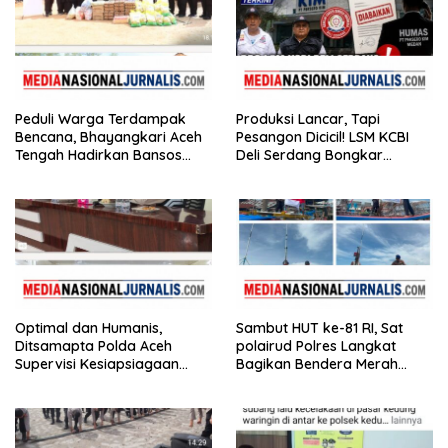
Peduli Warga Terdampak
Produksi Lancar, Tapi
Bencana, Bhayangkari Aceh
Pesangon Dicicil! LSM KCBI
Tengah Hadirkan Bansos
Deli Serdang Bongkar
Huntara Linge
Kebohongan Direktur PT ES
Hupindo
Optimal dan Humanis,
Sambut HUT ke-81 RI, Sat
Ditsamapta Polda Aceh
polairud Polres Langkat
Supervisi Kesiapsiagaan
Bagikan Bendera Merah
Dalmas Polres Bener Meriah
Putih kepada Nelayan