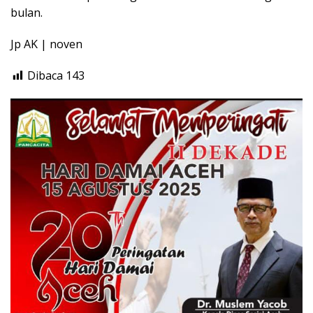
bulan.
Jp AK | noven
Dibaca
143