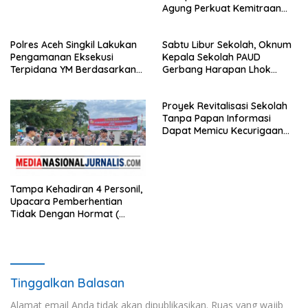
Agung Perkuat Kemitraan
Pengadilan dengan Pers,
Soroti Dugaan Insiden di PN
Polres Aceh Singkil Lakukan
Sabtu Libur Sekolah, Oknum
Watansoppeng
Pengamanan Eksekusi
Kepala Sekolah PAUD
Terpidana YM Berdasarkan
Gerbang Harapan Lhok
Putusan Mahkamah Agung
Raya,Trumon Tengah Aceh
Selatan,Diduga Alergi
Proyek Revitalisasi Sekolah
Terhadap Wartawan Diminta
Tanpa Papan Informasi
APH Lidik Anggaran
Dapat Memicu Kecurigaan
Publik di Subulussalam.
Tampa Kehadiran 4 Personil,
Upacara Pemberhentian
Tidak Dengan Hormat (
PTDH ) Personil Polres
Sijunjung
Tinggalkan Balasan
Alamat email Anda tidak akan dipublikasikan.
Ruas yang wajib