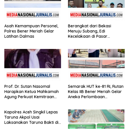
Asah Kemampuan Personel,
Berangkat dari Bekasi
Polres Bener Meriah Gelar
Menuju Subang, Edi
Latihan Dalmas
Kecelakaan di Pasar
Kedungwaringin, Adik
Korban: Motor Bisa Diganti,
Nyawa Tidak
Prof. Dr. Sutan Nasomal
Semarak HUT ke-81 RI, Rutan
Harapkan Ketua Mahkamah
Kelas IIB Bener Meriah Gelar
Agung Perkuat Kemitraan
Aneka Perlombaan
Pengadilan dengan Pers
Tradisional
Kapolres Aceh Singkil Lepas
Taruna Akpol Usai
Laksanakan Taruna Bakti di
Sekolah Rakyat