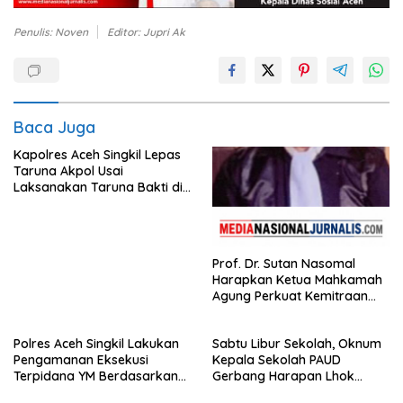
Penulis: Noven
Editor: Jupri Ak
Baca Juga
Kapolres Aceh Singkil Lepas
Taruna Akpol Usai
Laksanakan Taruna Bakti di
Sekolah Rakyat
Prof. Dr. Sutan Nasomal
Harapkan Ketua Mahkamah
Agung Perkuat Kemitraan
Pengadilan dengan Pers,
Soroti Dugaan Insiden di PN
Polres Aceh Singkil Lakukan
Sabtu Libur Sekolah, Oknum
Watansoppeng
Pengamanan Eksekusi
Kepala Sekolah PAUD
Terpidana YM Berdasarkan
Gerbang Harapan Lhok
Putusan Mahkamah Agung
Raya,Trumon Tengah Aceh