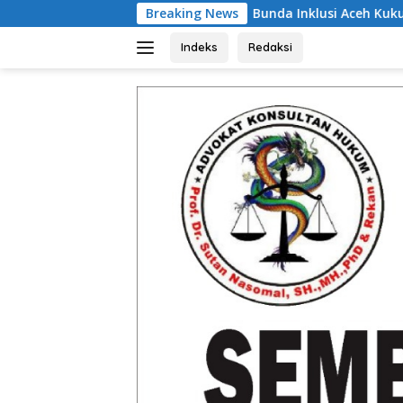
Langsung
Bunda Inklusi Aceh Kukuhkan Herawati Salami
Breaking News
ke
konten
Indeks
Redaksi