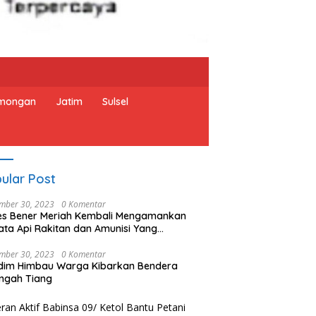
mongan
Jatim
Sulsel
ular Post
mber 30, 2023
0 Komentar
es Bener Meriah Kembali Mengamankan
ata Api Rakitan dan Amunisi Yang
rahkan Oleh Warga
mber 30, 2023
0 Komentar
dim Himbau Warga Kibarkan Bendera
ngah Tiang