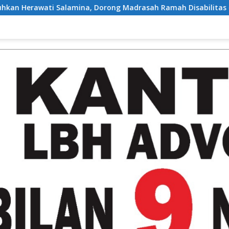
na, Dorong Madrasah Ramah Disabilitas di Aceh Tamiang