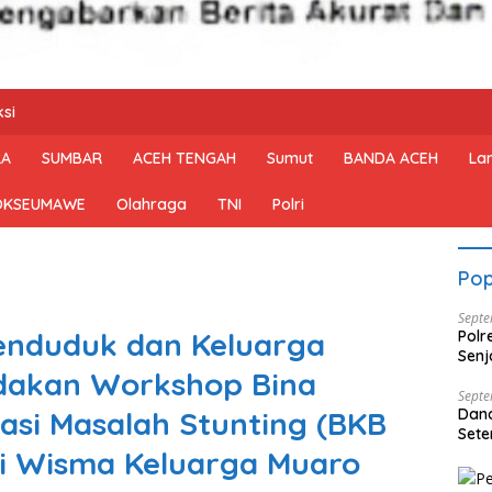
si
RA
SUMBAR
ACEH TENGAH
Sumut
BANDA ACEH
La
OKSEUMAWE
Olahraga
TNI
Polri
Pop
Septe
enduduk dan Keluarga
Polr
Senj
dakan Workshop Bina
Dise
Septe
nasi Masalah Stunting (BKB
Dan
Sete
di Wisma Keluarga Muaro