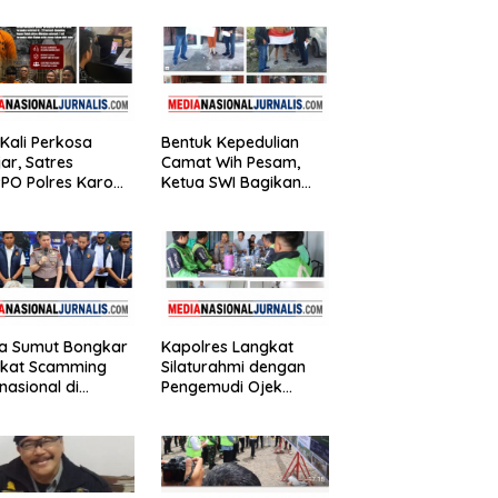
bilitas di Aceh
Timbangan Digital
iang
dan Puluhan Plastik
Klip
Kali Perkosa
Bentuk Kepedulian
jar, Satres
Camat Wih Pesam,
PO Polres Karo
Ketua SWI Bagikan
gkus Pemuda
Bendera Merah Putih
kepada Masyarakat
da Sumut Bongkar
Kapolres Langkat
ikat Scamming
Silaturahmi dengan
rnasional di
Pengemudi Ojek
rtemen Medan,
Online, Ajak Jaga
an Rugi Rp6,7
Kamtibmas Jelang
r
HUT RI