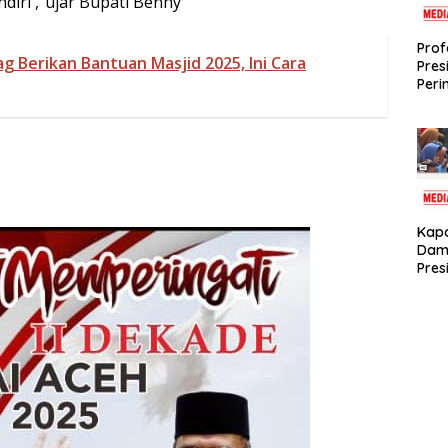
diri ,”ujar Bupati Benny
Prof
 Berikan Bantuan Masjid 2025, Ini Cara
Pres
Peri
Apar
Selu
Tert
lunt
Kap
Damp
Pres
Hasi
Reko
Ben