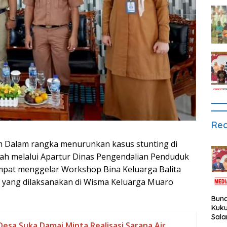
Rec
m Dalam rangka menurunkan kasus stunting di
ah melalui Apartur Dinas Pengendalian Penduduk
mpat menggelar Workshop Bina Keluarga Balita
) yang dilaksanakan di Wisma Keluarga Muaro
Bund
Kuku
Sala
esa Suka Damai Minta Realisasi Sarana Air
Mad