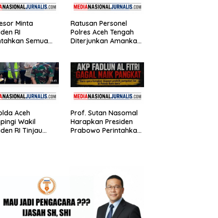
esor Minta
Ratusan Personel
iden RI
Polres Aceh Tengah
ntahkan Semua
Diterjunkan Amankan
atur Negara Di
Kunjungan Wapres
ruh Indonesia
Gibran Tinjau
ibkan bendera
Infrastruktur
ur
olda Aceh
Prof. Sutan Nasomal
ingi Wakil
Harapkan Presiden
iden RI Tinjau
Prabowo Perintahkan
l Rehabilitasi dan
Polri Berbenah, Soroti
nstruksi Pasca
Dugaan Kisruh di
cana
Polres Batu Bara