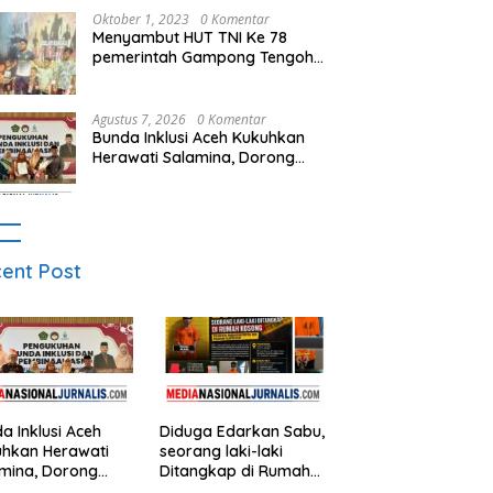
Oktober 1, 2023
0 Komentar
Menyambut HUT TNI Ke 78
pemerintah Gampong Tengoh
Gelar lomba lari Menghasilkan
Bibit Unggul Atletik
Agustus 7, 2026
0 Komentar
Bunda Inklusi Aceh Kukuhkan
Herawati Salamina, Dorong
Madrasah Ramah Disabilitas di
Aceh Tamiang
ent Post
a Inklusi Aceh
Diduga Edarkan Sabu,
hkan Herawati
seorang laki-laki
mina, Dorong
Ditangkap di Rumah
rasah Ramah
Kosong, Polisi Sita