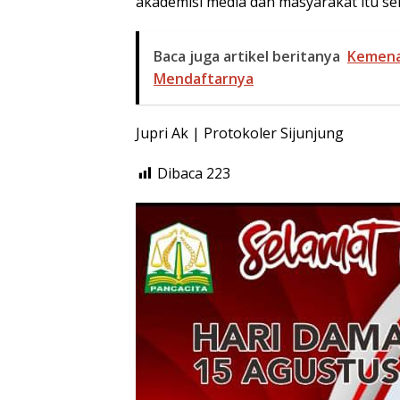
akademisi media dan masyarakat itu sen
Baca juga artikel beritanya
Kemenag
Mendaftarnya
Jupri Ak | Protokoler Sijunjung
Dibaca
223