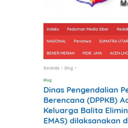
Indeks
Pedoman Media Siber
Redak
NASIONAL
Peristiwa
SUMATRA UTA
BENER MERIAH
PIDIE JAYA
ACEH LH
Beranda
Blog
Blog
Dinas Pengendalian P
Berencana (DPPKB) A
Keluarga Balita Elimi
EMAS) dilaksanakan 