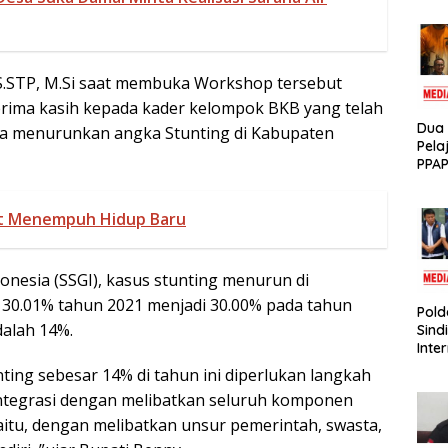
Disa
Tam
 S.STP, M.Si saat membuka Workshop tersebut
rima kasih kepada kader kelompok BKB yang telah
Dua 
isa menurunkan angka Stunting di Kabupaten
Pela
PPAP
Rin
t Menempuh Hidup Baru
donesia (SSGI), kasus stunting menurun di
30.01% tahun 2021 menjadi 30.00% pada tahun
Pol
dalah 14%.
Sind
Inte
Apa
ting sebesar 14% di tahun ini diperlukan langkah
Korb
ntegrasi dengan melibatkan seluruh komponen
Milia
 yaitu, dengan melibatkan unsur pemerintah, swasta,