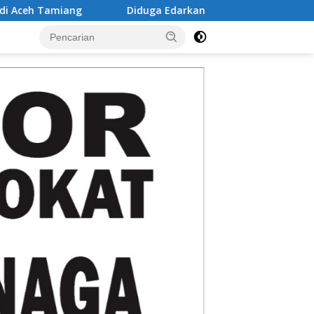
Diduga Edarkan Sabu, seorang laki-laki Ditangkap di Rumah Ko