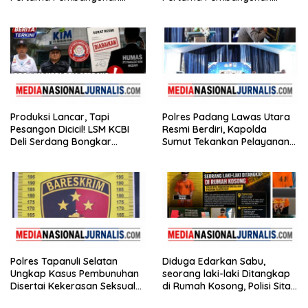
Rusun Polres Tapanuli
Rusun Polres Tapanuli
Tengah
Tengah
Produksi Lancar, Tapi
Polres Padang Lawas Utara
Pesangon Dicicil! LSM KCBI
Resmi Berdiri, Kapolda
Deli Serdang Bongkar
Sumut Tekankan Pelayanan
Kebohongan Direktur PT ES
Humanis dan Penambahan
Hupindo
Personel
Polres Tapanuli Selatan
Diduga Edarkan Sabu,
Ungkap Kasus Pembunuhan
seorang laki-laki Ditangkap
Disertai Kekerasan Seksual
di Rumah Kosong, Polisi Sita
terhadap Anak, Pelaku
Timbangan Digital dan