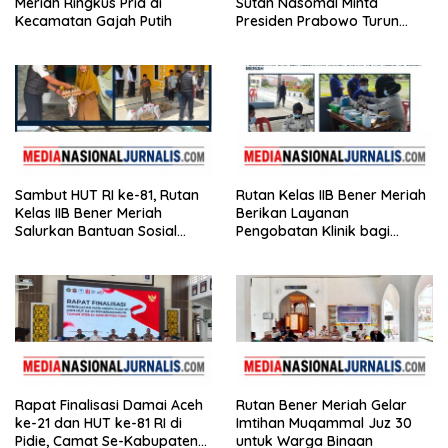
Meriah Ringkus Pria di
Sutan Nasomal Minta
Kecamatan Gajah Putih
Presiden Prabowo Turun
Tangan
Sambut HUT RI ke-81, Rutan
Rutan Kelas IIB Bener Meriah
Kelas IIB Bener Meriah
Berikan Layanan
Salurkan Bantuan Sosial
Pengobatan Klinik bagi
untuk Panti Asuhan
Warga Binaan
Disabilitas
Rapat Finalisasi Damai Aceh
Rutan Bener Meriah Gelar
ke-21 dan HUT ke-81 RI di
Imtihan Muqammal Juz 30
Pidie, Camat Se-Kabupaten
untuk Warga Binaan