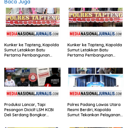
Baca Juga
Kunker ke Tapteng, Kapolda
Kunker ke Tapteng, Kapolda
Sumut Letakkan Batu
Sumut Letakkan Batu
Pertama Pembangunan
Pertama Pembangunan
Rusun Polres Tapanuli
Rusun Polres Tapanuli
Tengah
Tengah
Produksi Lancar, Tapi
Polres Padang Lawas Utara
Pesangon Dicicil! LSM KCBI
Resmi Berdiri, Kapolda
Deli Serdang Bongkar
Sumut Tekankan Pelayanan
Kebohongan Direktur PT ES
Humanis dan Penambahan
Hupindo
Personel