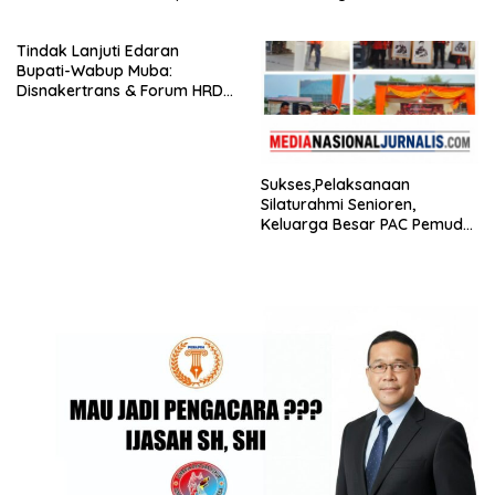
Hadir
Tindak Lanjuti Edaran
Bupati-Wabup Muba:
Disnakertrans & Forum HRD
Bagikan 81 Bendera dan
Imbau Seluruh Perusahaan
Kibarkan Merah Putih
Sukses,Pelaksanaan
Silaturahmi Senioren,
Keluarga Besar PAC Pemuda
Pancasila Medan Belawan