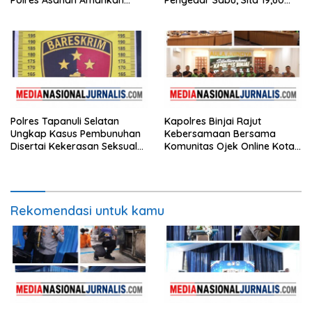
Polres Asahan Amankan
Pengedar Sabu, Sita 19,60
Seorang Pria dengan Barang
Gram Barang Bukti
Bukti 63,67 Gram Sabu
Polres Tapanuli Selatan
Kapolres Binjai Rajut
Ungkap Kasus Pembunuhan
Kebersamaan Bersama
Disertai Kekerasan Seksual
Komunitas Ojek Online Kota
terhadap Anak, Pelaku
Binjai
Ditangkap
Rekomendasi untuk kamu