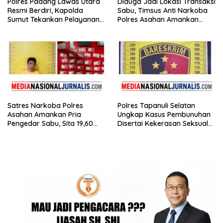
Polres Padang Lawas Utara
Diduga Jadi Lokasi Transaksi
Resmi Berdiri, Kapolda
Sabu, Timsus Anti Narkoba
Sumut Tekankan Pelayanan
Polres Asahan Amankan
Humanis dan Penambahan
Seorang Pria dengan Barang
Personel
Bukti 63,67 Gram Sabu
Satres Narkoba Polres
Polres Tapanuli Selatan
Asahan Amankan Pria
Ungkap Kasus Pembunuhan
Pengedar Sabu, Sita 19,60
Disertai Kekerasan Seksual
Gram Barang Bukti
terhadap Anak, Pelaku
Ditangkap