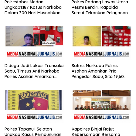
Polrestabes Medan
Polres Padang Lawas Utara
Ungkap1.187 Kasus Narkoba
Resmi Berdiri, Kapolda
Dalam 300 Hari,Musnahkan
Sumut Tekankan Pelayanan
Puluhan Kilogram Barang
Humanis dan Penambahan
Bukti
Personel
Diduga Jadi Lokasi Transaksi
Satres Narkoba Polres
Sabu, Timsus Anti Narkoba
Asahan Amankan Pria
Polres Asahan Amankan
Pengedar Sabu, Sita 19,60
Seorang Pria dengan Barang
Gram Barang Bukti
Bukti 63,67 Gram Sabu
Polres Tapanuli Selatan
Kapolres Binjai Rajut
Ungkap Kasus Pembunuhan
Kebersamaan Bersama