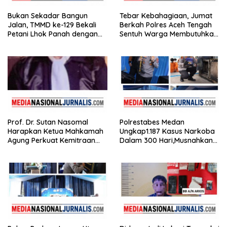
Bukan Sekadar Bangun
Tebar Kebahagiaan, Jumat
Jalan, TMMD ke-129 Bekali
Berkah Polres Aceh Tengah
Petani Lhok Panah dengan
Sentuh Warga Membutuhkan
Ilmu Tingkatkan Hasil
di Kampung Uring Pegasing
Pertanian
Prof. Dr. Sutan Nasomal
Polrestabes Medan
Harapkan Ketua Mahkamah
Ungkap1.187 Kasus Narkoba
Agung Perkuat Kemitraan
Dalam 300 Hari,Musnahkan
Pengadilan dengan Pers,
Puluhan Kilogram Barang
Soroti Dugaan Insiden di PN
Bukti
Watansoppeng