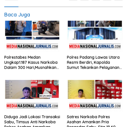
Baca Juga
Polrestabes Medan
Polres Padang Lawas Utara
Ungkap1.187 Kasus Narkoba
Resmi Berdiri, Kapolda
Dalam 300 Hari,Musnahkan
Sumut Tekankan Pelayanan
Puluhan Kilogram Barang
Humanis dan Penambahan
Bukti
Personel
Diduga Jadi Lokasi Transaksi
Satres Narkoba Polres
Sabu, Timsus Anti Narkoba
Asahan Amankan Pria