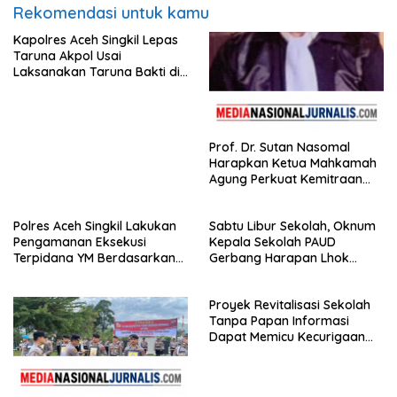
Rekomendasi untuk kamu
Kapolres Aceh Singkil Lepas
Taruna Akpol Usai
Laksanakan Taruna Bakti di
Sekolah Rakyat
Prof. Dr. Sutan Nasomal
Harapkan Ketua Mahkamah
Agung Perkuat Kemitraan
Pengadilan dengan Pers,
Soroti Dugaan Insiden di PN
Polres Aceh Singkil Lakukan
Sabtu Libur Sekolah, Oknum
Watansoppeng
Pengamanan Eksekusi
Kepala Sekolah PAUD
Terpidana YM Berdasarkan
Gerbang Harapan Lhok
Putusan Mahkamah Agung
Raya,Trumon Tengah Aceh
Selatan,Diduga Alergi
Proyek Revitalisasi Sekolah
Terhadap Wartawan Diminta
Tanpa Papan Informasi
APH Lidik Anggaran
Dapat Memicu Kecurigaan
Publik di Subulussalam.