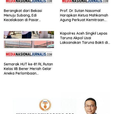
Berangkat dari Bekasi
Prof. Dr. Sutan Nasomal
Menuju Subang, Edi
Harapkan Ketua Mahkamah
Kecelakaan di Pasar
Agung Perkuat Kemitraan
Kedungwaringin, Adik
Pengadilan dengan Pers
Korban: Motor Bisa Diganti,
Kapolres Aceh Singkil Lepas
Nyawa Tidak
Taruna Akpol Usai
Laksanakan Taruna Bakti di
Sekolah Rakyat
Semarak HUT ke-81 RI, Rutan
Kelas IIB Bener Meriah Gelar
Aneka Perlombaan
Tradisional