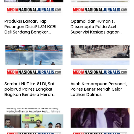
Produksi Lancar, Tapi
Optimal dan Humanis,
Pesangon Dicicil! LSM KCBI
Ditsamapta Polda Aceh
Deli Serdang Bongkar
Supervisi Kesiapsiagaan
Kebohongan Direktur PT ES
Dalmas Polres Bener Meriah
Hupindo
Sambut HUT ke-81 RI, Sat
Asah Kemampuan Personel,
polairud Polres Langkat
Polres Bener Meriah Gelar
Bagikan Bendera Merah
Latihan Dalmas
Putih kepada Nelayan