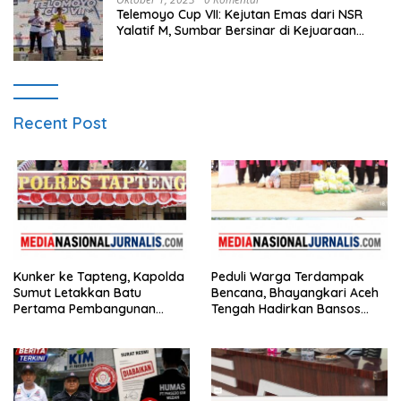
Telemoyo Cup VII: Kejutan Emas dari NSR
Yalatif M, Sumbar Bersinar di Kejuaraan
Gantole Internasional
Recent Post
Kunker ke Tapteng, Kapolda
Peduli Warga Terdampak
Sumut Letakkan Batu
Bencana, Bhayangkari Aceh
Pertama Pembangunan
Tengah Hadirkan Bansos
Rusun Polres Tapanuli
Huntara Linge
Tengah