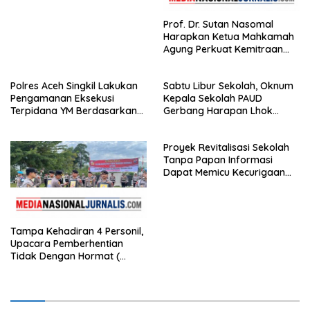
Prof. Dr. Sutan Nasomal
Harapkan Ketua Mahkamah
Agung Perkuat Kemitraan
Pengadilan dengan Pers,
Soroti Dugaan Insiden di PN
Polres Aceh Singkil Lakukan
Sabtu Libur Sekolah, Oknum
Watansoppeng
Pengamanan Eksekusi
Kepala Sekolah PAUD
Terpidana YM Berdasarkan
Gerbang Harapan Lhok
Putusan Mahkamah Agung
Raya,Trumon Tengah Aceh
Selatan,Diduga Alergi
Proyek Revitalisasi Sekolah
Terhadap Wartawan Diminta
Tanpa Papan Informasi
APH Lidik Anggaran
Dapat Memicu Kecurigaan
Publik di Subulussalam.
Tampa Kehadiran 4 Personil,
Upacara Pemberhentian
Tidak Dengan Hormat (
PTDH ) Personil Polres
Sijunjung