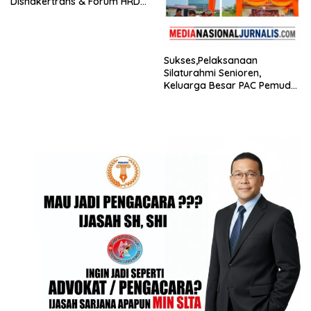
Disnakertrans & Forum HRD
Bagikan 81 Bendera dan
Imbau Seluruh Perusahaan
Kibarkan Merah Putih
Sukses,Pelaksanaan
Silaturahmi Senioren,
Keluarga Besar PAC Pemuda
Pancasila Medan Belawan