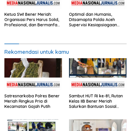
Ketua SWI Bener Meriah:
Optimal dan Humanis,
Organisasi Pers Harus Solid,
Ditsamapta Polda Aceh
Profesional, dan Bermanfaat
Supervisi Kesiapsiagaan
bagi Masyarakat
Dalmas Polres Bener Meriah
Rekomendasi untuk kamu
Satresnarkoba Polres Bener
Sambut HUT RI ke-81, Rutan
Meriah Ringkus Pria di
Kelas IIB Bener Meriah
Kecamatan Gajah Putih
Salurkan Bantuan Sosial
untuk Panti Asuhan
Disabilitas