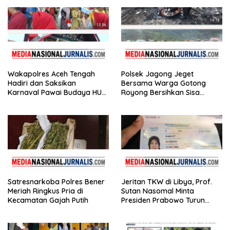
Wakapolres Aceh Tengah
Polsek Jagong Jeget
Hadiri dan Saksikan
Bersama Warga Gotong
Karnaval Pawai Budaya HUT
Royong Bersihkan Sisa
ke-81 Kemerdekaan RI
Kebakaran Pasar
Satresnarkoba Polres Bener
Jeritan TKW di Libya, Prof.
Meriah Ringkus Pria di
Sutan Nasomal Minta
Kecamatan Gajah Putih
Presiden Prabowo Turun
Tangan