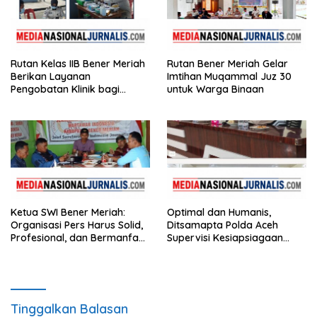
Rutan Kelas IIB Bener Meriah
Rutan Bener Meriah Gelar
Berikan Layanan
Imtihan Muqammal Juz 30
Pengobatan Klinik bagi
untuk Warga Binaan
Warga Binaan
Ketua SWI Bener Meriah:
Optimal dan Humanis,
Organisasi Pers Harus Solid,
Ditsamapta Polda Aceh
Profesional, dan Bermanfaat
Supervisi Kesiapsiagaan
bagi Masyarakat
Dalmas Polres Bener Meriah
Tinggalkan Balasan