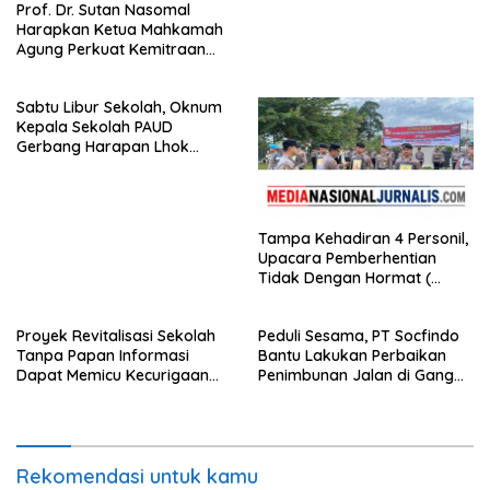
Prof. Dr. Sutan Nasomal
Harapkan Ketua Mahkamah
Agung Perkuat Kemitraan
Pengadilan dengan Pers,
Soroti Dugaan Insiden di PN
Sabtu Libur Sekolah, Oknum
Watansoppeng
Kepala Sekolah PAUD
Gerbang Harapan Lhok
Raya,Trumon Tengah Aceh
Selatan,Diduga Alergi
Terhadap Wartawan Diminta
APH Lidik Anggaran
Tampa Kehadiran 4 Personil,
Upacara Pemberhentian
Tidak Dengan Hormat (
PTDH ) Personil Polres
Sijunjung
Proyek Revitalisasi Sekolah
Peduli Sesama, PT Socfindo
Tanpa Papan Informasi
Bantu Lakukan Perbaikan
Dapat Memicu Kecurigaan
Penimbunan Jalan di Gang
Publik di Subulussalam.
Bencong Gunung Meriah
Rekomendasi untuk kamu