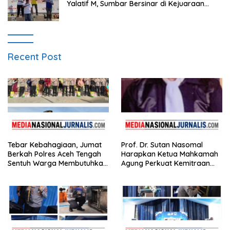
Yalatif M, Sumbar Bersinar di Kejuaraan
Gantole Internasional
Recent Post
Tebar Kebahagiaan, Jumat
Prof. Dr. Sutan Nasomal
Berkah Polres Aceh Tengah
Harapkan Ketua Mahkamah
Sentuh Warga Membutuhkan
Agung Perkuat Kemitraan
di Kampung Uring Pegasing
Pengadilan dengan Pers,
Soroti Dugaan Insiden di PN
Watansoppeng