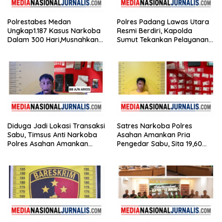
Polrestabes Medan
Polres Padang Lawas Utara
Ungkap1.187 Kasus Narkoba
Resmi Berdiri, Kapolda
Dalam 300 Hari,Musnahkan
Sumut Tekankan Pelayanan
Puluhan Kilogram Barang
Humanis dan Penambahan
Bukti
Personel
Diduga Jadi Lokasi Transaksi
Satres Narkoba Polres
Sabu, Timsus Anti Narkoba
Asahan Amankan Pria
Polres Asahan Amankan
Pengedar Sabu, Sita 19,60
Seorang Pria dengan Barang
Gram Barang Bukti
Bukti 63,67 Gram Sabu