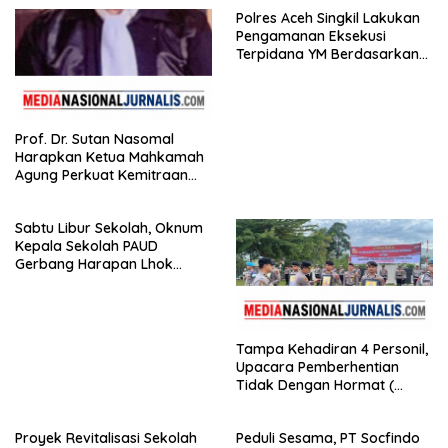
Polres Aceh Singkil Lakukan
Pengamanan Eksekusi
Terpidana YM Berdasarkan
Putusan Mahkamah Agung
Prof. Dr. Sutan Nasomal
Harapkan Ketua Mahkamah
Agung Perkuat Kemitraan
Pengadilan dengan Pers,
Soroti Dugaan Insiden di PN
Sabtu Libur Sekolah, Oknum
Watansoppeng
Kepala Sekolah PAUD
Gerbang Harapan Lhok
Raya,Trumon Tengah Aceh
Selatan,Diduga Alergi
Terhadap Wartawan Diminta
APH Lidik Anggaran
Tampa Kehadiran 4 Personil,
Upacara Pemberhentian
Tidak Dengan Hormat (
PTDH ) Personil Polres
Sijunjung
Proyek Revitalisasi Sekolah
Peduli Sesama, PT Socfindo