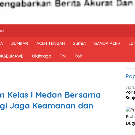
si
RA
SUMBAR
ACEH TENGAH
Sumut
BANDA ACEH
La
OKSEUMAWE
Olahraga
TNI
Polri
Pop
Septe
n Kelas I Medan Bersama
Polr
Senj
ergi Jaga Keamanan dan
Dise