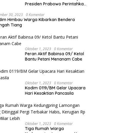
Presiden Prabowo Perintahkan
Polri Berbenah, Soroti Dugaan
Kisruh di Polres Batu Bara
mber 30, 2023
0 Komentar
dim Himbau Warga Kibarkan Bendera
ngah Tiang
Oktober 1, 2023
0 Komentar
Peran Aktif Babinsa 09/ Ketol
Bantu Petani Menanam Cabe
Oktober 1, 2023
0 Komentar
Kodim 0119/BM Gelar Upacara
Hari Kesaktian Pancasila
Oktober 1, 2023
0 Komentar
Tiga Rumah Warga