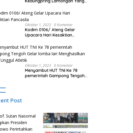
Kedungpring Lamongan Yang
Ditinggal Pergi Terbakar Habis,
Kerugian Rp 0,5 Miliar Lebih
Oktober 1, 2023
0 Komentar
Kodim 0106/ Ateng Gelar
Upacara Hari Kesaktian
Pancasila
Oktober 1, 2023
0 Komentar
Menyambut HUT TNI Ke 78
pemerintah Gampong Tengoh
Gelar lomba lari Menghasilkan
Bibit Unggul Atletik
ent Post