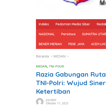
Indeks
Pedoman Media Siber
Redak
NASIONAL
Peristiwa
SUMATRA UTA
BENER MERIAH
PIDIE JAYA
ACEH LH
Beranda
MEDAN
MEDAN
,
TNI-POLRI
Razia Gabungan Ruta
TNI-Polri: Wujud Sin
Ketertiban
JULHADI
Oktober 11, 2025