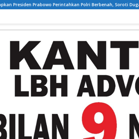
kan Polri Berbenah, Soroti Dugaan Kisruh di Polres Batu Bara