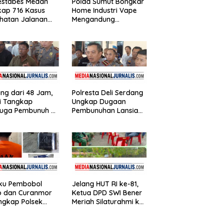
estabes Medan
Polda Sumut Bongkar
ap 716 Kasus
Home Industri Vape
hatan Jalanan
Mengandung
Hasil Operasi
Etomidate, Bahan
t Toba 2026, 906
Baku Diduga Dipasok
sangka
dari Kamboja
mankan
ng dari 48 Jam,
Polresta Deli Serdang
si Tangkap
Ungkap Dugaan
uga Pembunuh Hj.
Pembunuhan Lansia
iz, Keluarga
dalam Waktu Kurang
aikan Apresiasi
dari 48 Jam, Terduga
Pelaku Ditangkap
aku Pembobol
Jelang HUT RI ke-81,
o dan Curanmor
Ketua DPD SWI Bener
ngkap Polsek
Meriah Silaturahmi ke
ai Timur
Koramil 02/Wih
Pesam