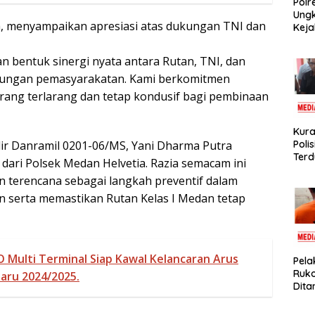
Polr
Ungk
ya, menyampaikan apresiasi atas dukungan TNI dan
Keja
dan 
Peka
n bentuk sinergi nyata antara Rutan, TNI, dan
Ter
gkungan pemasyarakatan. Kami berkomitmen
Dia
rang terlarang dan tetap kondusif bagi pembinaan
Kura
dir Danramil 0201-06/MS, Yani Dharma Putra
Poli
Terd
n dari Polsek Medan Helvetia. Razia semacam ini
Nurl
an terencana sebagai langkah preventif dalam
Samp
serta memastikan Rutan Kelas I Medan tetap
 Multi Terminal Siap Kawal Kelancaran Arus
Pel
Ruk
aru 2024/2025.
Dita
Binj