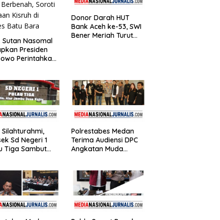
Donor Darah HUT
Bank Aceh ke-53, SWI
Bener Meriah Turut
. Sutan Nasomal
Ambil Bagian dalam
pkan Presiden
Aksi Kemanusiaan
owo Perintahkan
i Berbenah, Soroti
an Kisruh di
es Batu Bara
n Silahturahmi,
Polrestabes Medan
ek Sd Negeri 1
Terima Audiensi DPC
u Tiga Sambut
Angkatan Muda
gat Kedatangan
Sisingamangaraja XII,
k Media
Perkuat Sinergitas
Jaga Kamtibmas