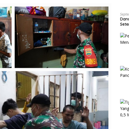
Septe
Dan
Sete