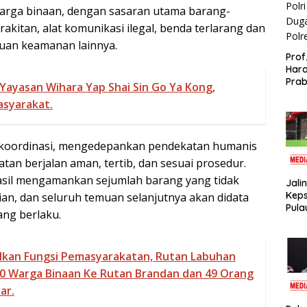
arga binaan, dengan sasaran utama barang-
rakitan, alat komunikasi ilegal, benda terlarang dan
uan keamanan lainnya.
Prof
Hara
Prab
Yayasan Wihara Yap Shai Sin Go Ya Kong,
Polr
asyarakat.
Duga
Polr
erkoordinasi, mengedepankan pendekatan humanis
an berjalan aman, tertib, dan sesuai prosedur.
rhasil mengamankan sejumlah barang yang tidak
Jali
Keps
an, dan seluruh temuan selanjutnya akan didata
Pula
ang berlaku.
Han
Awa
lkan Fungsi Pemasyarakatan, Rutan Labuhan
30 Warga Binaan Ke Rutan Brandan dan 49 Orang
ar.