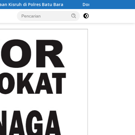
Donor Darah HUT Bank Aceh ke-53, SWI Bener Meriah T