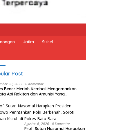
mongan
Jatim
Sulsel
ular Post
mber 30, 2023
0 Komentar
es Bener Meriah Kembali Mengamankan
ata Api Rakitan dan Amunisi Yang
rahkan Oleh Warga
Agustus 6, 2026
0 Komentar
Prof. Sutan Nasomal Harapkan