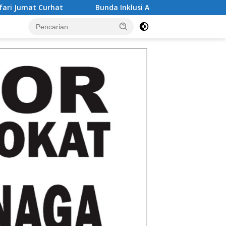
Bunda Inklusi Aceh Kukuhkan Herawati Salamina, Dorong Madr