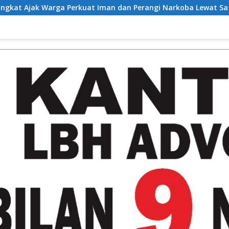
t Iman dan Perangi Narkoba Lewat Safari Jumat Curhat