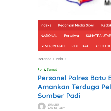
Indeks
Pedoman Media Siber
Redak
NASIONAL
Peristiwa
SUMATRA UTA
BENER MERIAH
PIDIE JAYA
ACEH LH
Beranda
Polri
Polri
,
Sumut
Personel Polres Batu 
Amankan Terduga Pel
Sumber Padi
JULHADI
Mei 10, 2026