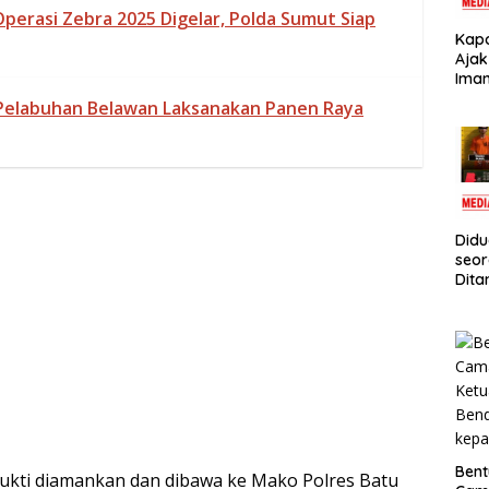
perasi Zebra 2025 Digelar, Polda Sumut Siap
Kapo
Ajak
Iman
Nark
 Pelabuhan Belawan Laksanakan Panen Raya
Juma
Didu
seor
Dita
Koso
Timb
dan 
Klip
Bent
bukti diamankan dan dibawa ke Mako Polres Batu