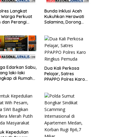
lres Langkat
Bunda Inklusi Aceh
 Warga Perkuat
Kukuhkan Herawati
 dan Perangi
Salamina, Dorong
oba Lewat Safari
Madrasah Ramah
t Curhat
Disabilitas di Aceh
Tamiang
ga Edarkan Sabu,
Dua Kali Perkosa
ang laki-laki
Pelajar, Satres
ngkap di Rumah
PPAPPO Polres Karo
ng, Polisi Sita
Ringkus Pemuda
angan Digital
Puluhan Plastik
uk Kepedulian