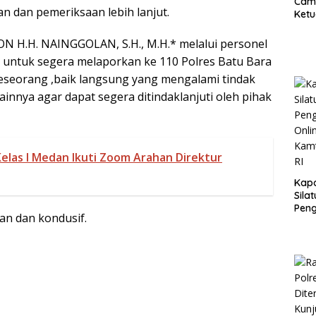
Cam
n dan pemeriksaan lebih lanjut.
Ketu
Bend
kep
N H.H. NAINGGOLAN, S.H., M.H.* melalui personel
untuk segera melaporkan ke 110 Polres Batu Bara
seseorang ,baik langsung yang mengalami tindak
nnya agar dapat segera ditindaklanjuti oleh pihak
elas I Medan Ikuti Zoom Arahan Direktur
Kapo
Sila
Pen
n dan kondusif.
Onli
Kam
HUT 