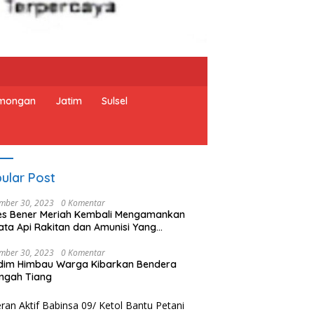
mongan
Jatim
Sulsel
ular Post
mber 30, 2023
0 Komentar
es Bener Meriah Kembali Mengamankan
ata Api Rakitan dan Amunisi Yang
rahkan Oleh Warga
mber 30, 2023
0 Komentar
dim Himbau Warga Kibarkan Bendera
ngah Tiang