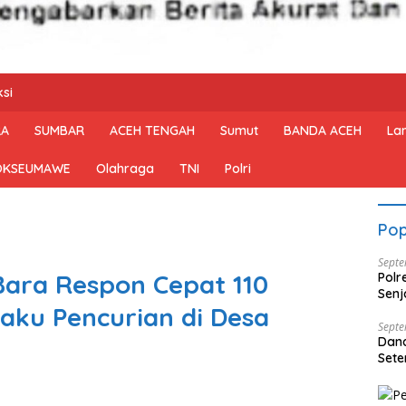
si
RA
SUMBAR
ACEH TENGAH
Sumut
BANDA ACEH
La
OKSEUMAWE
Olahraga
TNI
Polri
Pop
Septe
Bara Respon Cepat 110
Polr
Senj
aku Pencurian di Desa
Dise
Septe
Dan
Sete