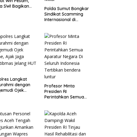
at Wih Pesam,
a SWI Bagikan
Polda Sumut Bongkar
era Merah Putih
Sindikat Scamming
ada Masyarakat
Internasional di
Apartemen Medan,
Korban Rugi Rp6,7
Miliar
lres Langkat
turahmi dengan
Profesor Minta
gemudi Ojek
Presiden RI
ne, Ajak Jaga
Perintahkan Semua
tibmas Jelang
Aparatur Negara Di
RI
Seluruh Indonesia
Tertibkan bendera
luntur