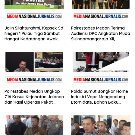
Jalin Silahturahmi, Kepsek Sd
Polrestabes Medan Terima
Negeri 1 Pulau Tiga Sambut
Audiensi DPC Angkatan Muda
Hangat Kedatangan Awak
Sisingamangaraja XII,
Media
Perkuat Sinergitas Jaga
Kamtibmas
Polrestabes Medan Ungkap
Polda Sumut Bongkar Home
716 Kasus Kejahatan Jalanan
Industri Vape Mengandung
dan Hasil Operasi Pekat
Etomidate, Bahan Baku
Toba 2026, 906 Tersangka
Diduga Dipasok dari
Diamankan
Kamboja