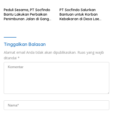
PTDH ) Personil Polres
Sijunjung
Peduli Sesama, PT Socfindo
PT Socfindo Salurkan
Bantu Lakukan Perbaikan
Bantuan untuk Korban
Penimbunan Jalan di Gang
Kebakaran di Desa Lae
Bencong Gunung Meriah
Butar. Peduli Sesama
Tinggalkan Balasan
Alamat email Anda tidak akan dipublikasikan.
Ruas yang wajib
ditandai
*