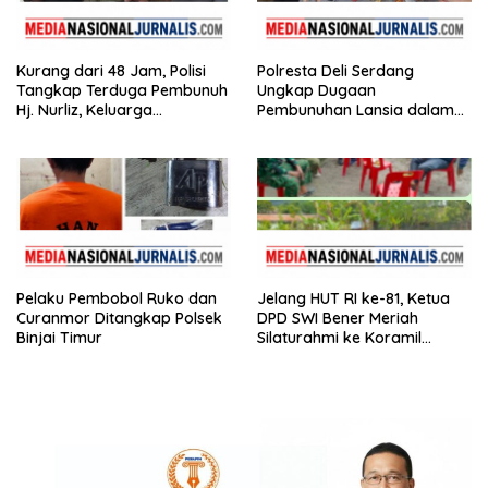
Kurang dari 48 Jam, Polisi
Polresta Deli Serdang
Tangkap Terduga Pembunuh
Ungkap Dugaan
Hj. Nurliz, Keluarga
Pembunuhan Lansia dalam
Sampaikan Apresiasi
Waktu Kurang dari 48 Jam,
Terduga Pelaku Ditangkap
Pelaku Pembobol Ruko dan
Jelang HUT RI ke-81, Ketua
Curanmor Ditangkap Polsek
DPD SWI Bener Meriah
Binjai Timur
Silaturahmi ke Koramil
02/Wih Pesam