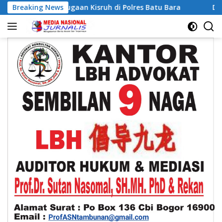
Langsung
aan Kisruh di Polres Batu Bara
Breaking News
Donor Darah HUT Bank 
ke
konten