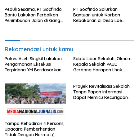
Sijunjung
Peduli Sesama, PT Socfindo
PT Socfindo Salurkan
Bantu Lakukan Perbaikan
Bantuan untuk Korban
Penimbunan Jalan di Gang
Kebakaran di Desa Lae
Bencong Gunung Meriah
Butar. Peduli Sesama
Rekomendasi untuk kamu
Polres Aceh Singkil Lakukan
Sabtu Libur Sekolah, Oknum
Pengamanan Eksekusi
Kepala Sekolah PAUD
Terpidana YM Berdasarkan
Gerbang Harapan Lhok
Putusan Mahkamah Agung
Raya,Trumon Tengah Aceh
Selatan,Diduga Alergi
Proyek Revitalisasi Sekolah
Terhadap Wartawan Diminta
Tanpa Papan Informasi
APH Lidik Anggaran
Dapat Memicu Kecurigaan
Publik di Subulussalam.
Tampa Kehadiran 4 Personil,
Upacara Pemberhentian
Tidak Dengan Hormat (