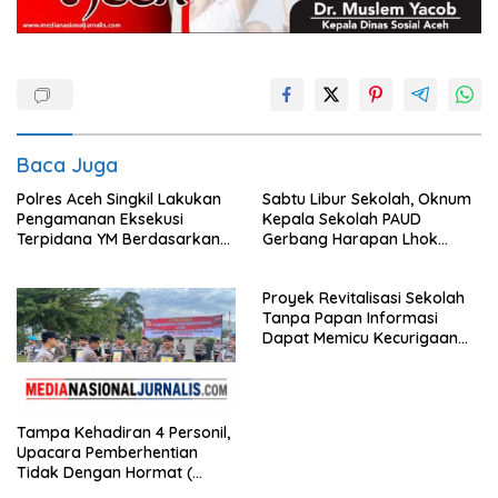
Baca Juga
Polres Aceh Singkil Lakukan
Sabtu Libur Sekolah, Oknum
Pengamanan Eksekusi
Kepala Sekolah PAUD
Terpidana YM Berdasarkan
Gerbang Harapan Lhok
Putusan Mahkamah Agung
Raya,Trumon Tengah Aceh
Selatan,Diduga Alergi
Proyek Revitalisasi Sekolah
Terhadap Wartawan Diminta
Tanpa Papan Informasi
APH Lidik Anggaran
Dapat Memicu Kecurigaan
Publik di Subulussalam.
Tampa Kehadiran 4 Personil,
Upacara Pemberhentian
Tidak Dengan Hormat (
PTDH ) Personil Polres