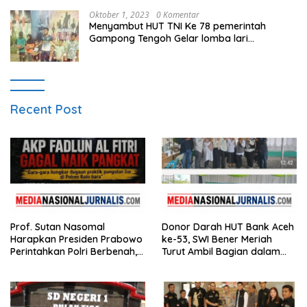
Oktober 1, 2023
0 Komentar
Menyambut HUT TNI Ke 78 pemerintah
Gampong Tengoh Gelar lomba lari
Menghasilkan Bibit Unggul Atletik
Recent Post
Prof. Sutan Nasomal
Donor Darah HUT Bank Aceh
Harapkan Presiden Prabowo
ke-53, SWI Bener Meriah
Perintahkan Polri Berbenah,
Turut Ambil Bagian dalam
Soroti Dugaan Kisruh di
Aksi Kemanusiaan
Polres Batu Bara