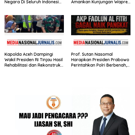
Negara Di Seluruh Indonesia
Amankan Kunjungan Wapres
Tertibkan bendera luntur
Gibran Tinjau Infrastruktur
Kapolda Aceh Dampingi
Prof. Sutan Nasomal
Wakil Presiden RI Tinjau Hasil
Harapkan Presiden Prabowo
Rehabilitasi dan Rekonstruksi
Perintahkan Polri Berbenah,
Pasca Bencana
Soroti Dugaan Kisruh di
Polres Batu Bara