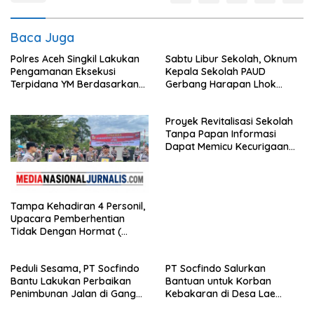
Baca Juga
Polres Aceh Singkil Lakukan
Sabtu Libur Sekolah, Oknum
Pengamanan Eksekusi
Kepala Sekolah PAUD
Terpidana YM Berdasarkan
Gerbang Harapan Lhok
Putusan Mahkamah Agung
Raya,Trumon Tengah Aceh
Selatan,Diduga Alergi
Proyek Revitalisasi Sekolah
Terhadap Wartawan Diminta
Tanpa Papan Informasi
APH Lidik Anggaran
Dapat Memicu Kecurigaan
Publik di Subulussalam.
Tampa Kehadiran 4 Personil,
Upacara Pemberhentian
Tidak Dengan Hormat (
PTDH ) Personil Polres
Sijunjung
Peduli Sesama, PT Socfindo
PT Socfindo Salurkan
Bantu Lakukan Perbaikan
Bantuan untuk Korban
Penimbunan Jalan di Gang
Kebakaran di Desa Lae
Bencong Gunung Meriah
Butar. Peduli Sesama