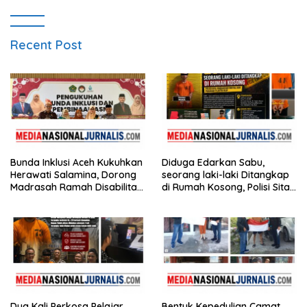
Recent Post
Bunda Inklusi Aceh Kukuhkan
Diduga Edarkan Sabu,
Herawati Salamina, Dorong
seorang laki-laki Ditangkap
Madrasah Ramah Disabilitas
di Rumah Kosong, Polisi Sita
di Aceh Tamiang
Timbangan Digital dan
Puluhan Plastik Klip
Dua Kali Perkosa Pelajar,
Bentuk Kepedulian Camat