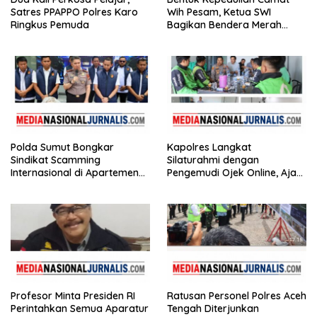
Satres PPAPPO Polres Karo
Wih Pesam, Ketua SWI
Ringkus Pemuda
Bagikan Bendera Merah
Putih kepada Masyarakat
Polda Sumut Bongkar
Kapolres Langkat
Sindikat Scamming
Silaturahmi dengan
Internasional di Apartemen
Pengemudi Ojek Online, Ajak
Medan, Korban Rugi Rp6,7
Jaga Kamtibmas Jelang HUT
Miliar
RI
Profesor Minta Presiden RI
Ratusan Personel Polres Aceh
Perintahkan Semua Aparatur
Tengah Diterjunkan