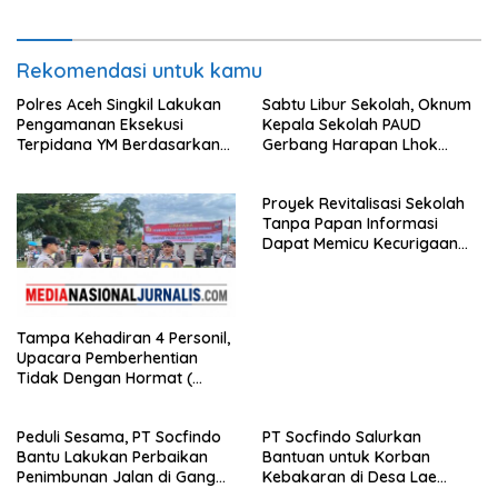
Rekomendasi untuk kamu
Polres Aceh Singkil Lakukan
Sabtu Libur Sekolah, Oknum
Pengamanan Eksekusi
Kepala Sekolah PAUD
Terpidana YM Berdasarkan
Gerbang Harapan Lhok
Putusan Mahkamah Agung
Raya,Trumon Tengah Aceh
Selatan,Diduga Alergi
Proyek Revitalisasi Sekolah
Terhadap Wartawan Diminta
Tanpa Papan Informasi
APH Lidik Anggaran
Dapat Memicu Kecurigaan
Publik di Subulussalam.
Tampa Kehadiran 4 Personil,
Upacara Pemberhentian
Tidak Dengan Hormat (
PTDH ) Personil Polres
Sijunjung
Peduli Sesama, PT Socfindo
PT Socfindo Salurkan
Bantu Lakukan Perbaikan
Bantuan untuk Korban
Penimbunan Jalan di Gang
Kebakaran di Desa Lae
Bencong Gunung Meriah
Butar. Peduli Sesama