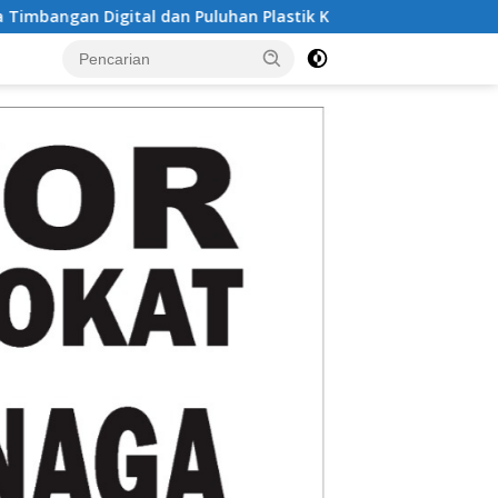
tal dan Puluhan Plastik Klip
Dua Kali Perkosa Pelajar,