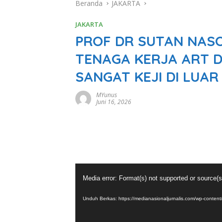
Beranda
JAKARTA
JAKARTA
PROF DR SUTAN NAS
TENAGA KERJA ART DI
SANGAT KEJI DI LUA
MYunus
Juni 16, 2026
Pemutar
Media error: Format(s) not supported or source(s
Video
Unduh Berkas: https://medianasionaljurnalis.com/wp-con