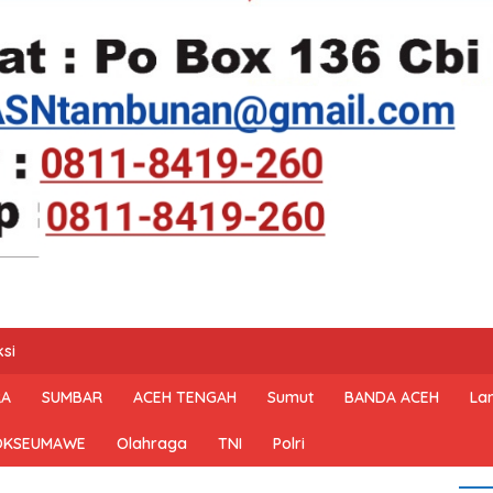
si
RA
SUMBAR
ACEH TENGAH
Sumut
BANDA ACEH
La
OKSEUMAWE
Olahraga
TNI
Polri