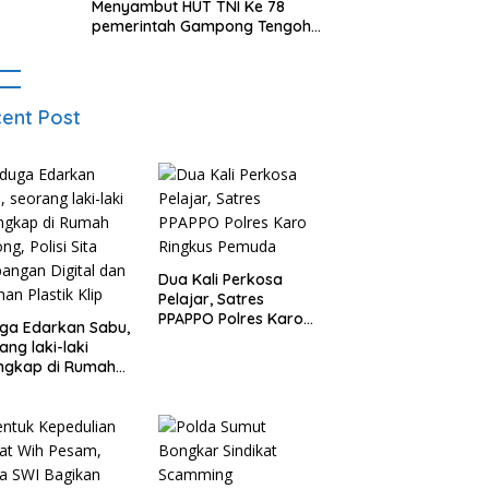
Menyambut HUT TNI Ke 78
pemerintah Gampong Tengoh
Gelar lomba lari Menghasilkan
Bibit Unggul Atletik
ent Post
Dua Kali Perkosa
Pelajar, Satres
PPAPPO Polres Karo
ga Edarkan Sabu,
Ringkus Pemuda
ang laki-laki
ngkap di Rumah
ng, Polisi Sita
angan Digital
Puluhan Plastik