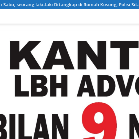
aki-laki Ditangkap di Rumah Kosong, Polisi Sita Timbangan Digi