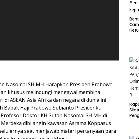
Bent
Cam
Ketu
Bend
kep
tan Nasomal SH MH Harapkan Presiden Prabowo
dan khusus melindungi mengawal membina
i di ASEAN Asia Afrika dan negara di dunia ini
Kapo
th Bapak Haji Prabowo Subianto Presidenku
Sila
ar Profesor Doktor KH Sutan Nasomal SH MH di
Pen
Onli
i Merdeka dibilangin kawasan Asrama Koppasus
Kam
n selulernya saat menjawab materi pertanyaan para
HUT 
lam luar negeri secara khusus.