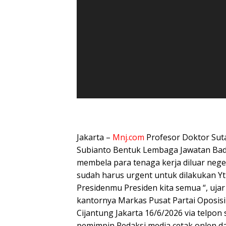
Jakarta –
Mnj.com
Profesor Doktor Su
Subianto Bentuk Lembaga Jawatan Ba
membela para tenaga kerja diluar neger
sudah harus urgent untuk dilakukan Y
Presidenmu Presiden kita semua “, uj
kantornya Markas Pusat Partai Oposis
Cijantung Jakarta 16/6/2026 via telpo
pemimpin Redaksi media cetak onlen da