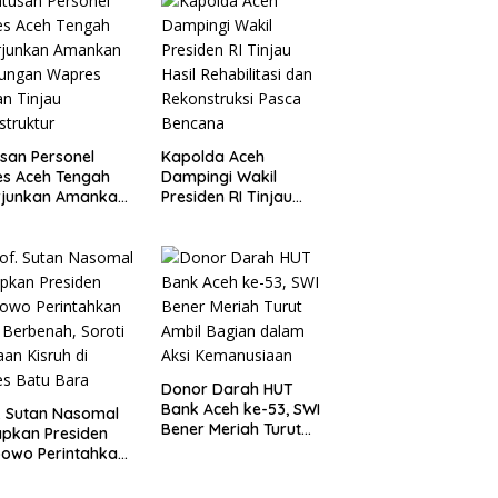
luntur
san Personel
Kapolda Aceh
es Aceh Tengah
Dampingi Wakil
rjunkan Amankan
Presiden RI Tinjau
jungan Wapres
Hasil Rehabilitasi dan
an Tinjau
Rekonstruksi Pasca
astruktur
Bencana
Donor Darah HUT
Bank Aceh ke-53, SWI
. Sutan Nasomal
Bener Meriah Turut
pkan Presiden
Ambil Bagian dalam
owo Perintahkan
Aksi Kemanusiaan
i Berbenah, Soroti
an Kisruh di