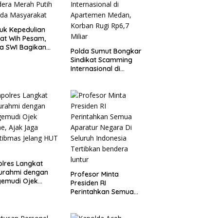
uk Kepedulian
at Wih Pesam,
a SWI Bagikan
Polda Sumut Bongkar
era Merah Putih
Sindikat Scamming
ada Masyarakat
Internasional di
Apartemen Medan,
Korban Rugi Rp6,7
Miliar
lres Langkat
turahmi dengan
Profesor Minta
gemudi Ojek
Presiden RI
ne, Ajak Jaga
Perintahkan Semua
tibmas Jelang
Aparatur Negara Di
RI
Seluruh Indonesia
Tertibkan bendera