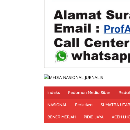
Indeks
Pedoman Media Siber
Redak
NASIONAL
Peristiwa
SUMATRA UTA
BENER MERIAH
PIDIE JAYA
ACEH LH