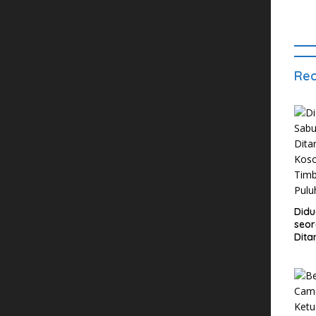
Rec
Didu
seor
Dita
Koso
Timb
dan 
Klip