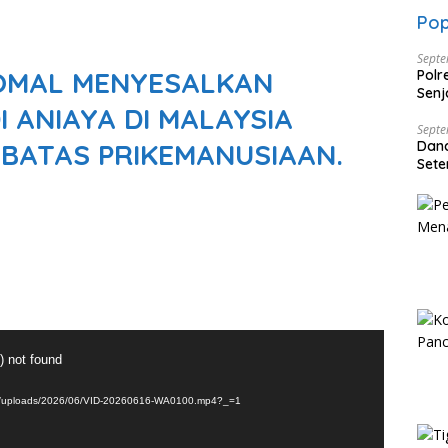
Pop
Septe
OMAL MENYESALKAN
Polr
Senj
 ANIAYA DI MALAYSIA
Dise
Septe
R BATAS PRIKEMANUSIAAN.
Dan
Sete
) not found
tent/uploads/2026/06/VID-20260616-WA0100.mp4?_=1