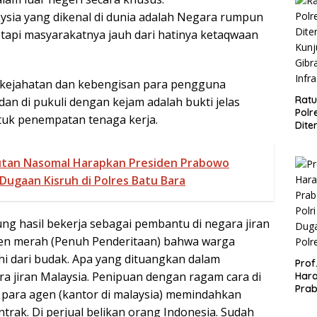
ysia yang dikenal di dunia adalah Negara rumpun
tapi masyarakatnya jauh dari hatinya ketaqwaan
 kejahatan dan kebengisan para pengguna
Ratu
an di pukuli dengan kejam adalah bukti jelas
Polr
tuk penempatan tenaga kerja.
Dite
Kun
Gibr
Sutan Nasomal Harapkan Presiden Prabowo
Infr
 Dugaan Kisruh di Polres Batu Bara
g hasil bekerja sebagai pembantu di negara jiran
en merah (Penuh Penderitaan) bahwa warga
hi dari budak. Apa yang dituangkan dalam
Prof
ara jiran Malaysia. Penipuan dengan ragam cara di
Hara
Prab
h para agen (kantor di malaysia) memindahkan
Polr
ntrak. Di perjual belikan orang Indonesia. Sudah
Duga