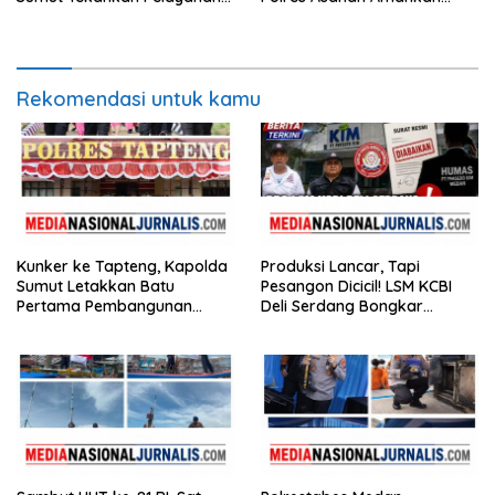
Humanis dan Penambahan
Seorang Pria dengan Barang
Personel
Bukti 63,67 Gram Sabu
Rekomendasi untuk kamu
Kunker ke Tapteng, Kapolda
Produksi Lancar, Tapi
Sumut Letakkan Batu
Pesangon Dicicil! LSM KCBI
Pertama Pembangunan
Deli Serdang Bongkar
Rusun Polres Tapanuli
Kebohongan Direktur PT ES
Tengah
Hupindo