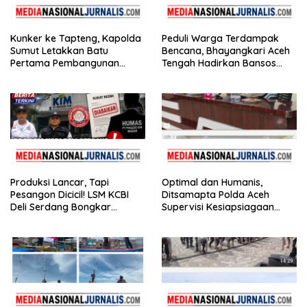
Kunker ke Tapteng, Kapolda
Peduli Warga Terdampak
Sumut Letakkan Batu
Bencana, Bhayangkari Aceh
Pertama Pembangunan
Tengah Hadirkan Bansos
Rusun Polres Tapanuli
Huntara Linge
Tengah
Produksi Lancar, Tapi
Optimal dan Humanis,
Pesangon Dicicil! LSM KCBI
Ditsamapta Polda Aceh
Deli Serdang Bongkar
Supervisi Kesiapsiagaan
Kebohongan Direktur PT ES
Dalmas Polres Bener Meriah
Hupindo