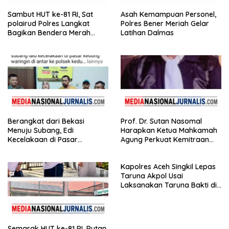
Sambut HUT ke-81 RI, Sat
Asah Kemampuan Personel,
polairud Polres Langkat
Polres Bener Meriah Gelar
Bagikan Bendera Merah
Latihan Dalmas
Putih kepada Nelayan
Berangkat dari Bekasi
Prof. Dr. Sutan Nasomal
Menuju Subang, Edi
Harapkan Ketua Mahkamah
Kecelakaan di Pasar
Agung Perkuat Kemitraan
Kedungwaringin, Adik
Pengadilan dengan Pers
Korban: Motor Bisa Diganti,
Kapolres Aceh Singkil Lepas
Nyawa Tidak
Taruna Akpol Usai
Laksanakan Taruna Bakti di
Sekolah Rakyat
Semarak HUT ke-81 RI, Rutan