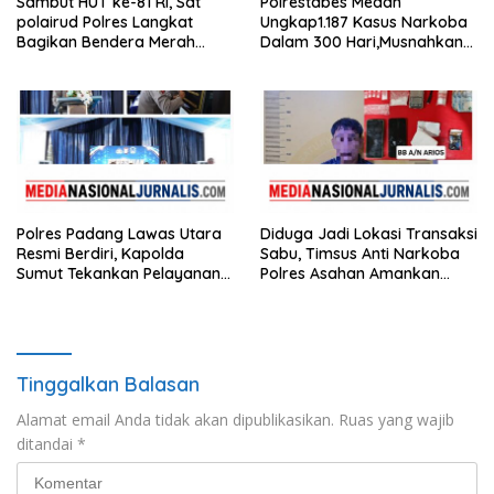
Sambut HUT ke-81 RI, Sat
Polrestabes Medan
polairud Polres Langkat
Ungkap1.187 Kasus Narkoba
Bagikan Bendera Merah
Dalam 300 Hari,Musnahkan
Putih kepada Nelayan
Puluhan Kilogram Barang
Bukti
Polres Padang Lawas Utara
Diduga Jadi Lokasi Transaksi
Resmi Berdiri, Kapolda
Sabu, Timsus Anti Narkoba
Sumut Tekankan Pelayanan
Polres Asahan Amankan
Humanis dan Penambahan
Seorang Pria dengan Barang
Personel
Bukti 63,67 Gram Sabu
Tinggalkan Balasan
Alamat email Anda tidak akan dipublikasikan.
Ruas yang wajib
ditandai
*