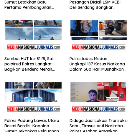
Sumut Letakkan Batu
Pesangon Dicicil! LSM KCBI
Pertama Pembangunan
Deli Serdang Bongkar
Rusun Polres Tapanuli
Kebohongan Direktur PT ES
Tengah
Hupindo
Sambut HUT ke-81 RI, Sat
Polrestabes Medan
polairud Polres Langkat
Ungkap1.187 Kasus Narkoba
Bagikan Bendera Merah
Dalam 300 Hari,Musnahkan
Putih kepada Nelayan
Puluhan Kilogram Barang
Bukti
Polres Padang Lawas Utara
Diduga Jadi Lokasi Transaksi
Resmi Berdiri, Kapolda
Sabu, Timsus Anti Narkoba
Sumut Tekankan Pelayanan
Polres Asahan Amankan