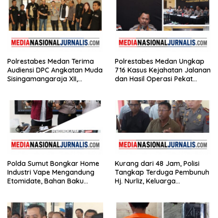
Polrestabes Medan Terima
Polrestabes Medan Ungkap
Audiensi DPC Angkatan Muda
716 Kasus Kejahatan Jalanan
Sisingamangaraja XII,
dan Hasil Operasi Pekat
Perkuat Sinergitas Jaga
Toba 2026, 906 Tersangka
Kamtibmas
Diamankan
Polda Sumut Bongkar Home
Kurang dari 48 Jam, Polisi
Industri Vape Mengandung
Tangkap Terduga Pembunuh
Etomidate, Bahan Baku
Hj. Nurliz, Keluarga
Diduga Dipasok dari
Sampaikan Apresiasi
Kamboja