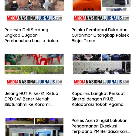
Polresta Deli Serdang
Pelaku Pembobol Ruko dan
Ungkap Dugaan
Curanmor Ditangkap Polsek
Pembunuhan Lansia dalam
Binjai Timur
Waktu Kurang dari 48 Jam,
Terduga Pelaku Ditangkap
Jelang HUT RI ke-81, Ketua
Kapolres Langkat Perkuat
DPD SWI Bener Meriah
Sinergi dengan FKUB,
Silaturahmi ke Koramil
Kolaborasi Tokoh Agama
02/Wih Pesam
Jadi Pilar Menjaga
Kamtibmas
Polres Aceh Singkil Lakukan
Pengamanan Eksekusi
Terpidana YM Berdasarkan