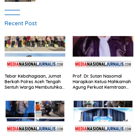
Recent Post
Tebar Kebahagiaan, Jumat
Prof. Dr. Sutan Nasomal
Berkah Polres Aceh Tengah
Harapkan Ketua Mahkamah
Sentuh Warga Membutuhkan
Agung Perkuat Kemitraan
di Kampung Uring Pegasing
Pengadilan dengan Pers,
Soroti Dugaan Insiden di PN
Watansoppeng