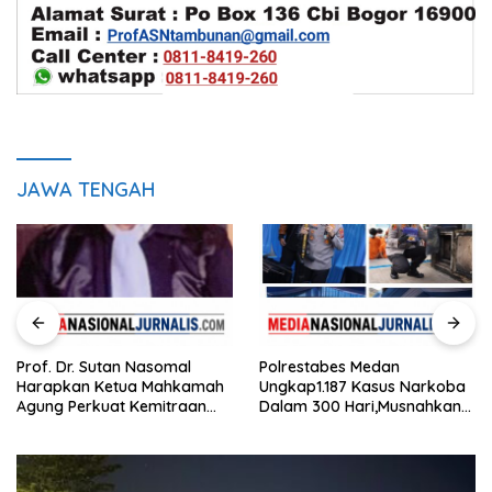
JAWA TENGAH
Prof. Dr. Sutan Nasomal
Polrestabes Medan
Harapkan Ketua Mahkamah
Ungkap1.187 Kasus Narkoba
Agung Perkuat Kemitraan
Dalam 300 Hari,Musnahkan
Pengadilan dengan Pers,
Puluhan Kilogram Barang
Soroti Dugaan Insiden di PN
Bukti
Watansoppeng