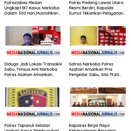
Polrestabes Medan
Polres Padang Lawas Utara
Ungkap1.187 Kasus Narkoba
Resmi Berdiri, Kapolda
Dalam 300 Hari,Musnahkan
Sumut Tekankan Pelayanan
Puluhan Kilogram Barang
Humanis dan Penambahan
Bukti
Personel
Diduga Jadi Lokasi Transaksi
Satres Narkoba Polres
Sabu, Timsus Anti Narkoba
Asahan Amankan Pria
Polres Asahan Amankan
Pengedar Sabu, Sita 19,60
Seorang Pria dengan Barang
Gram Barang Bukti
Bukti 63,67 Gram Sabu
Polres Tapanuli Selatan
Kapolres Binjai Rajut
Ungkap Kasus Pembunuhan
Kebersamaan Bersama