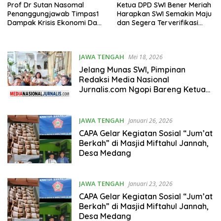
Prof Dr Sutan Nasomal
Ketua DPD SWI Bener Meriah
Penanggungjawab Timpas1
Harapkan SWI Semakin Maju
Dampak Krisis Ekonomi Dari
dan Segera Terverifikasi
Lemahnya Rupiah Padi
Dewan Pers
Digasak Pencuri Tiap Malam.
Presiden RI Prabowo
JAWA TENGAH
Mei 18, 2026
Diharapkan Mampu
Menolong Masyarakat
Jelang Munas SWI, Pimpinan
Sragen Jawa Tengah!!!
Redaksi Media Nasional
Jurnalis.com Ngopi Bareng Ketua
DPD dan DPW Se-Indonesia di
Boyolali
JAWA TENGAH
Januari 26, 2026
CAPA Gelar Kegiatan Sosial “Jum’at
Berkah” di Masjid Miftahul Jannah,
Desa Medang
JAWA TENGAH
Januari 23, 2026
CAPA Gelar Kegiatan Sosial “Jum’at
Berkah” di Masjid Miftahul Jannah,
Desa Medang