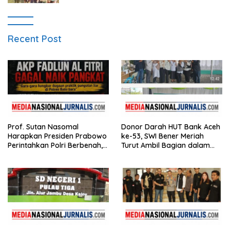
Recent Post
Prof. Sutan Nasomal
Donor Darah HUT Bank Aceh
Harapkan Presiden Prabowo
ke-53, SWI Bener Meriah
Perintahkan Polri Berbenah,
Turut Ambil Bagian dalam
Soroti Dugaan Kisruh di
Aksi Kemanusiaan
Polres Batu Bara