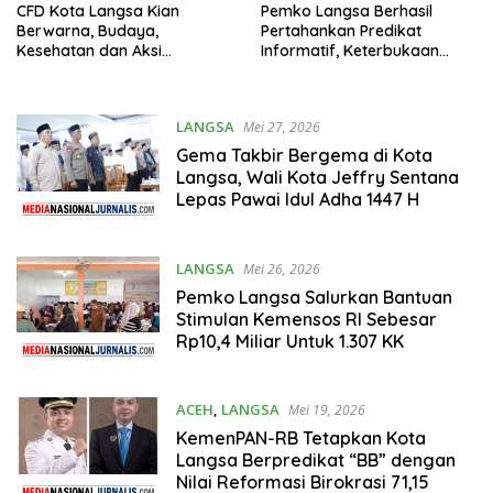
CFD Kota Langsa Kian
Pemko Langsa Berhasil
Berwarna, Budaya,
Pertahankan Predikat
Kesehatan dan Aksi
Informatif, Keterbukaan
Kemanusiaan Menyatu di
Informasi Jadi Prioritas
Lapangan Merdeka
Hadapi Penilaian 2026
LANGSA
Mei 27, 2026
Gema Takbir Bergema di Kota
Langsa, Wali Kota Jeffry Sentana
Lepas Pawai Idul Adha 1447 H
LANGSA
Mei 26, 2026
Pemko Langsa Salurkan Bantuan
Stimulan Kemensos RI Sebesar
Rp10,4 Miliar Untuk 1.307 KK
ACEH
,
LANGSA
Mei 19, 2026
KemenPAN-RB Tetapkan Kota
Langsa Berpredikat “BB” dengan
Nilai Reformasi Birokrasi 71,15