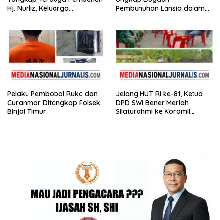
Hj. Nurliz, Keluarga
Pembunuhan Lansia dalam
Sampaikan Apresiasi
Waktu Kurang dari 48 Jam,
Terduga Pelaku Ditangkap
Pelaku Pembobol Ruko dan
Jelang HUT RI ke-81, Ketua
Curanmor Ditangkap Polsek
DPD SWI Bener Meriah
Binjai Timur
Silaturahmi ke Koramil
02/Wih Pesam