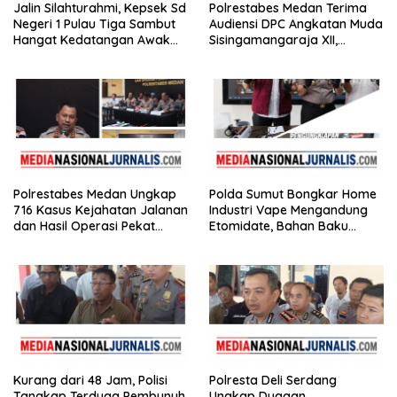
Jalin Silahturahmi, Kepsek Sd
Polrestabes Medan Terima
Negeri 1 Pulau Tiga Sambut
Audiensi DPC Angkatan Muda
Hangat Kedatangan Awak
Sisingamangaraja XII,
Media
Perkuat Sinergitas Jaga
Kamtibmas
Polrestabes Medan Ungkap
Polda Sumut Bongkar Home
716 Kasus Kejahatan Jalanan
Industri Vape Mengandung
dan Hasil Operasi Pekat
Etomidate, Bahan Baku
Toba 2026, 906 Tersangka
Diduga Dipasok dari
Diamankan
Kamboja
Kurang dari 48 Jam, Polisi
Polresta Deli Serdang
Tangkap Terduga Pembunuh
Ungkap Dugaan