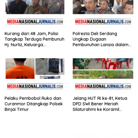
Kurang dari 48 Jam, Polisi
Polresta Deli Serdang
Tangkap Terduga Pembunuh
Ungkap Dugaan
Hj. Nurliz, Keluarga
Pembunuhan Lansia dalam
Sampaikan Apresiasi
Waktu Kurang dari 48 Jam,
Terduga Pelaku Ditangkap
Pelaku Pembobol Ruko dan
Jelang HUT RI ke-81, Ketua
Curanmor Ditangkap Polsek
DPD SWI Bener Meriah
Binjai Timur
Silaturahmi ke Koramil
02/Wih Pesam