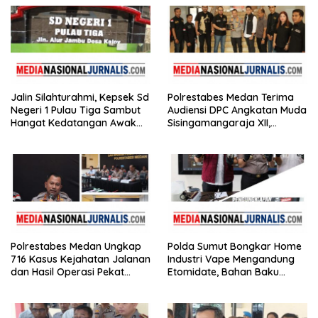
Jalin Silahturahmi, Kepsek Sd
Polrestabes Medan Terima
Negeri 1 Pulau Tiga Sambut
Audiensi DPC Angkatan Muda
Hangat Kedatangan Awak
Sisingamangaraja XII,
Media
Perkuat Sinergitas Jaga
Kamtibmas
Polrestabes Medan Ungkap
Polda Sumut Bongkar Home
716 Kasus Kejahatan Jalanan
Industri Vape Mengandung
dan Hasil Operasi Pekat
Etomidate, Bahan Baku
Toba 2026, 906 Tersangka
Diduga Dipasok dari
Diamankan
Kamboja