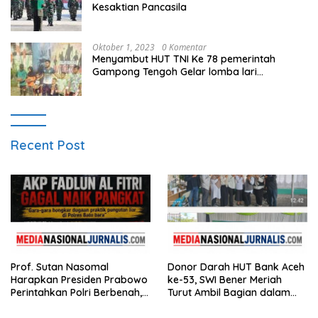
Kesaktian Pancasila
Oktober 1, 2023
0 Komentar
Menyambut HUT TNI Ke 78 pemerintah
Gampong Tengoh Gelar lomba lari
Menghasilkan Bibit Unggul Atletik
Recent Post
Prof. Sutan Nasomal
Donor Darah HUT Bank Aceh
Harapkan Presiden Prabowo
ke-53, SWI Bener Meriah
Perintahkan Polri Berbenah,
Turut Ambil Bagian dalam
Soroti Dugaan Kisruh di
Aksi Kemanusiaan
Polres Batu Bara