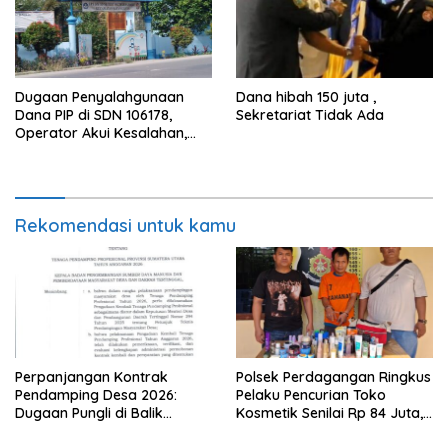
Dugaan Penyalahgunaan
Dana hibah 150 juta ,
Dana PIP di SDN 106178,
Sekretariat Tidak Ada
Operator Akui Kesalahan,
Kepala Sekolah Tawarkan
Uang Lewat Pesan WhatsApp
Rekomendasi untuk kamu
Perpanjangan Kontrak
Polsek Perdagangan Ringkus
Pendamping Desa 2026:
Pelaku Pencurian Toko
Dugaan Pungli di Balik
Kosmetik Senilai Rp 84 Juta,
Ketidakjelasan Kriteria
Satu Tersangka Masih Buron