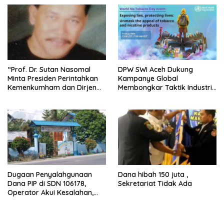
“Prof. Dr. Sutan Nasomal
DPW SWI Aceh Dukung
Minta Presiden Perintahkan
Kampanye Global
Kemenkumham dan Dirjen
Membongkar Taktik Industri
Lapas Usut Kasus Herman
Tembakau dan Nikotin
Eks Napi Balige serta
Tertibkan Lapas di Seluruh
Indonesia”
Dugaan Penyalahgunaan
Dana hibah 150 juta ,
Dana PIP di SDN 106178,
Sekretariat Tidak Ada
Operator Akui Kesalahan,
Kepala Sekolah Tawarkan
Uang Lewat Pesan WhatsApp