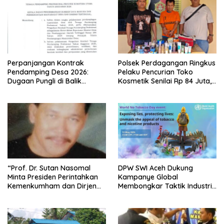
Perpanjangan Kontrak
Polsek Perdagangan Ringkus
Pendamping Desa 2026:
Pelaku Pencurian Toko
Dugaan Pungli di Balik
Kosmetik Senilai Rp 84 Juta,
Ketidakjelasan Kriteria
Satu Tersangka Masih Buron
“Prof. Dr. Sutan Nasomal
DPW SWI Aceh Dukung
Minta Presiden Perintahkan
Kampanye Global
Kemenkumham dan Dirjen
Membongkar Taktik Industri
Lapas Usut Kasus Herman
Tembakau dan Nikotin
Eks Napi Balige serta
Tertibkan Lapas di Seluruh
Indonesia”