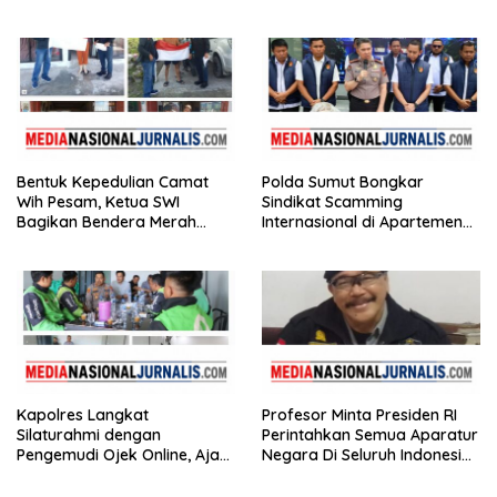
Timbangan Digital dan
Puluhan Plastik Klip
Bentuk Kepedulian Camat
Polda Sumut Bongkar
Wih Pesam, Ketua SWI
Sindikat Scamming
Bagikan Bendera Merah
Internasional di Apartemen
Putih kepada Masyarakat
Medan, Korban Rugi Rp6,7
Miliar
Kapolres Langkat
Profesor Minta Presiden RI
Silaturahmi dengan
Perintahkan Semua Aparatur
Pengemudi Ojek Online, Ajak
Negara Di Seluruh Indonesia
Jaga Kamtibmas Jelang HUT
Tertibkan bendera luntur
RI