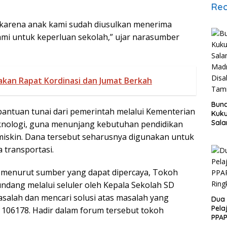
Rec
h karena anak kami sudah diusulkan menerima
kami untuk keperluan sekolah,” ujar narasumber
kan Rapat Kordinasi dan Jumat Berkah
Bund
antuan tunai dari pemerintah melalui Kementerian
Kuku
Sala
eknologi, guna menunjang kebutuhan pendidikan
Mad
 miskin. Dana tersebut seharusnya digunakan untuk
Disa
a transportasi.
Tam
4) menurut sumber yang dapat dipercaya, Tokoh
dang melalui seluler oleh Kepala Sekolah SD
alah dan mencari solusi atas masalah yang
Dua 
Pela
i 106178. Hadir dalam forum tersebut tokoh
PPAP
Rin