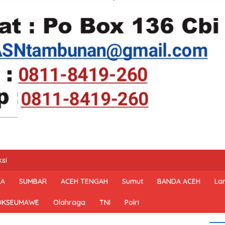
si
RA
SUMBAR
ACEH TENGAH
Sumut
BANDA ACEH
La
OKSEUMAWE
Olahraga
TNI
Polri