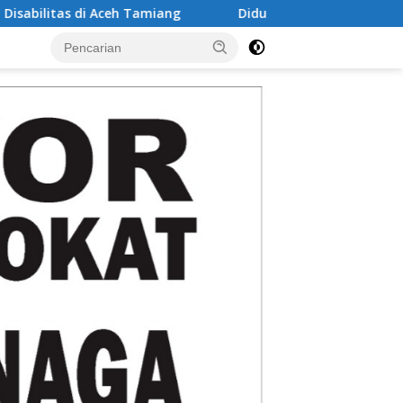
iang
Diduga Edarkan Sabu, seorang laki-laki Ditangkap 