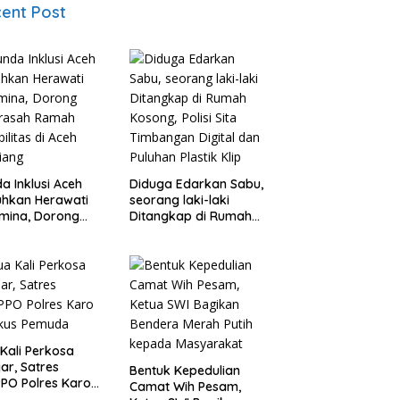
ent Post
a Inklusi Aceh
Diduga Edarkan Sabu,
hkan Herawati
seorang laki-laki
mina, Dorong
Ditangkap di Rumah
rasah Ramah
Kosong, Polisi Sita
bilitas di Aceh
Timbangan Digital
iang
dan Puluhan Plastik
Klip
Kali Perkosa
jar, Satres
Bentuk Kepedulian
PO Polres Karo
Camat Wih Pesam,
gkus Pemuda