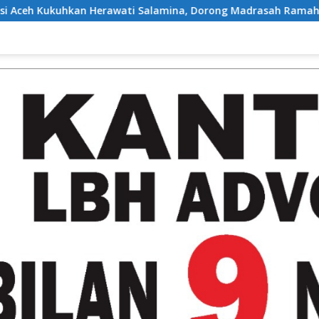
ati Salamina, Dorong Madrasah Ramah Disabilitas di Aceh Tam