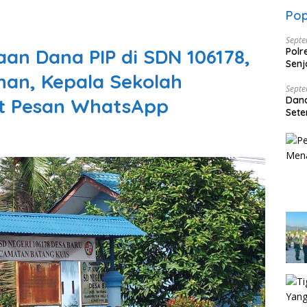
Pop
Septe
n Dana PIP di SDN 106178,
Polr
Senj
han, Kepala Sekolah
Dise
Septe
t Pesan WhatsApp
Dan
Sete