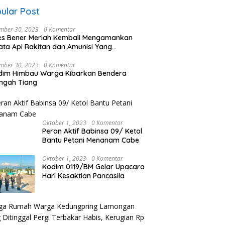
ular Post
mber 30, 2023
0 Komentar
es Bener Meriah Kembali Mengamankan
ata Api Rakitan dan Amunisi Yang
rahkan Oleh Warga
mber 30, 2023
0 Komentar
dim Himbau Warga Kibarkan Bendera
ngah Tiang
Oktober 1, 2023
0 Komentar
Peran Aktif Babinsa 09/ Ketol
Bantu Petani Menanam Cabe
Oktober 1, 2023
0 Komentar
Kodim 0119/BM Gelar Upacara
Hari Kesaktian Pancasila