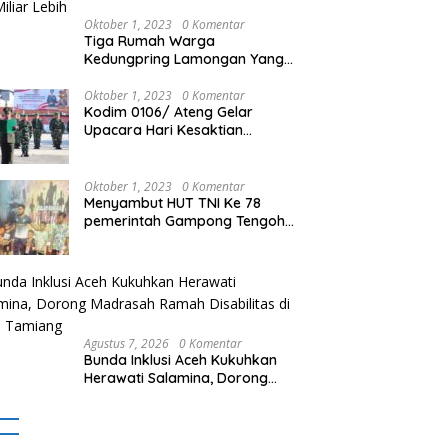
Oktober 1, 2023
0 Komentar
Tiga Rumah Warga
Kedungpring Lamongan Yang
Ditinggal Pergi Terbakar Habis,
Kerugian Rp 0,5 Miliar Lebih
Oktober 1, 2023
0 Komentar
Kodim 0106/ Ateng Gelar
Upacara Hari Kesaktian
Pancasila
Oktober 1, 2023
0 Komentar
Menyambut HUT TNI Ke 78
pemerintah Gampong Tengoh
Gelar lomba lari Menghasilkan
Bibit Unggul Atletik
Agustus 7, 2026
0 Komentar
Bunda Inklusi Aceh Kukuhkan
Herawati Salamina, Dorong
Madrasah Ramah Disabilitas di
Aceh Tamiang