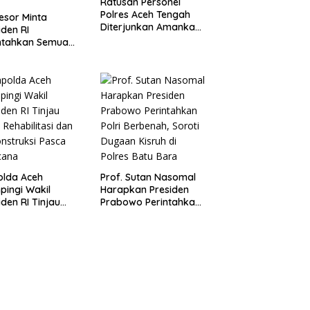
Ratusan Personel
Polres Aceh Tengah
esor Minta
Diterjunkan Amankan
iden RI
Kunjungan Wapres
ntahkan Semua
Gibran Tinjau
atur Negara Di
Infrastruktur
ruh Indonesia
ibkan bendera
ur
olda Aceh
Prof. Sutan Nasomal
ingi Wakil
Harapkan Presiden
iden RI Tinjau
Prabowo Perintahkan
l Rehabilitasi dan
Polri Berbenah, Soroti
nstruksi Pasca
Dugaan Kisruh di
cana
Polres Batu Bara