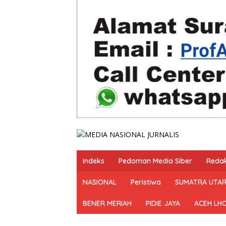
Indeks
Pedoman Media Siber
Redak
NASIONAL
Peristiwa
SUMATRA UTA
BENER MERIAH
PIDIE JAYA
ACEH LH