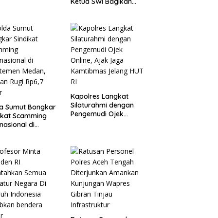
Ketua SWI Bagikan
Bendera Merah Putih
kepada Masyarakat
Kapolres Langkat
Silaturahmi dengan
da Sumut Bongkar
Pengemudi Ojek
ikat Scamming
Online, Ajak Jaga
rnasional di
Kamtibmas Jelang
rtemen Medan,
HUT RI
an Rugi Rp6,7
r