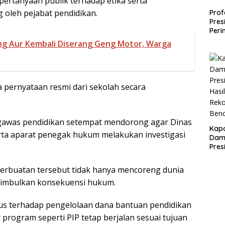
pertanyaan publik terhadap etika serta
 oleh pejabat pendidikan.
Prof
Pres
Peri
Apar
g Aur Kembali Diserang Geng Motor, Warga
Selu
Tert
lunt
a pernyataan resmi dari sekolah secara
gawas pendidikan setempat mendorong agar Dinas
Kap
rta aparat penegak hukum melakukan investigasi
Damp
Pres
Hasi
Reko
perbuatan tersebut tidak hanya mencoreng dunia
Ben
enimbulkan konsekuensi hukum.
us terhadap pengelolaan dana bantuan pendidikan
program seperti PIP tetap berjalan sesuai tujuan