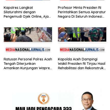
Kapolres Langkat
Profesor Minta Presiden RI
Silaturahmi dengan
Perintahkan Semua Aparatur
Pengemudi Ojek Online, Ajak
Negara Di Seluruh Indonesia
Jaga Kamtibmas Jelang HUT
Tertibkan bendera luntur
RI
Ratusan Personel Polres Aceh
Kapolda Aceh Dampingi
Tengah Diterjunkan
Wakil Presiden RI Tinjau Hasil
Amankan Kunjungan Wapres
Rehabilitasi dan Rekonstruksi
Gibran Tinjau Infrastruktur
Pasca Bencana