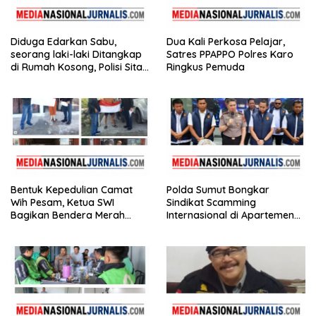
Diduga Edarkan Sabu,
Dua Kali Perkosa Pelajar,
seorang laki-laki Ditangkap
Satres PPAPPO Polres Karo
di Rumah Kosong, Polisi Sita
Ringkus Pemuda
Timbangan Digital dan
Puluhan Plastik Klip
Bentuk Kepedulian Camat
Polda Sumut Bongkar
Wih Pesam, Ketua SWI
Sindikat Scamming
Bagikan Bendera Merah
Internasional di Apartemen
Putih kepada Masyarakat
Medan, Korban Rugi Rp6,7
Miliar