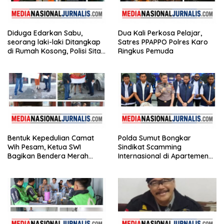
Diduga Edarkan Sabu,
Dua Kali Perkosa Pelajar,
seorang laki-laki Ditangkap
Satres PPAPPO Polres Karo
di Rumah Kosong, Polisi Sita
Ringkus Pemuda
Timbangan Digital dan
Puluhan Plastik Klip
Bentuk Kepedulian Camat
Polda Sumut Bongkar
Wih Pesam, Ketua SWI
Sindikat Scamming
Bagikan Bendera Merah
Internasional di Apartemen
Putih kepada Masyarakat
Medan, Korban Rugi Rp6,7
Miliar