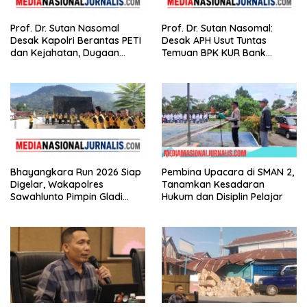
Prof. Dr. Sutan Nasomal
Prof. Dr. Sutan Nasomal:
Desak Kapolri Berantas PETI
Desak APH Usut Tuntas
dan Kejahatan, Dugaan
Temuan BPK KUR Bank
Keterkaitan Kelangkaan
Nagari, Tanpa Tebang Pilih di
Solar Diminta Diusut Tuntas
Sumbar
Bhayangkara Run 2026 Siap
Pembina Upacara di SMAN 2,
Digelar, Wakapolres
Tanamkan Kesadaran
Sawahlunto Pimpin Gladi
Hukum dan Disiplin Pelajar
Pengamanan, Dorong UMKM
dan Pariwisata