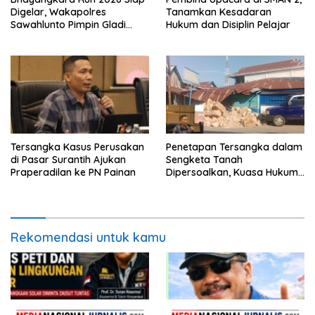
Digelar, Wakapolres
Tanamkan Kesadaran
Sawahlunto Pimpin Gladi
Hukum dan Disiplin Pelajar
Pengamanan, Dorong UMKM
dan Pariwisata
Tersangka Kasus Perusakan
Penetapan Tersangka dalam
di Pasar Surantih Ajukan
Sengketa Tanah
Praperadilan ke PN Painan
Dipersoalkan, Kuasa Hukum
Nilai Tidak Memenuhi Unsur
Pidana
Rekomendasi untuk kamu