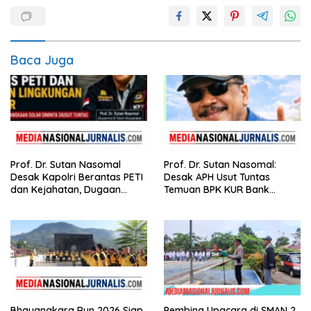
Baca Juga
Prof. Dr. Sutan Nasomal
Prof. Dr. Sutan Nasomal:
Desak Kapolri Berantas PETI
Desak APH Usut Tuntas
dan Kejahatan, Dugaan
Temuan BPK KUR Bank
Keterkaitan Kelangkaan
Nagari, Tanpa Tebang Pilih di
Solar Diminta Diusut Tuntas
Sumbar
Bhayangkara Run 2026 Siap
Pembina Upacara di SMAN 2,