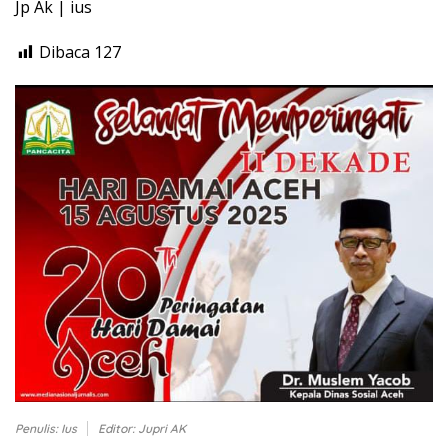
Jp Ak | ius
Dibaca
127
Penulis: Ius
Editor: Jupri AK