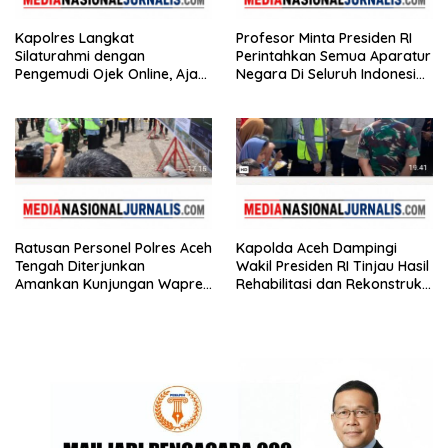
Kapolres Langkat
Profesor Minta Presiden RI
Silaturahmi dengan
Perintahkan Semua Aparatur
Pengemudi Ojek Online, Ajak
Negara Di Seluruh Indonesia
Jaga Kamtibmas Jelang HUT
Tertibkan bendera luntur
RI
Ratusan Personel Polres Aceh
Kapolda Aceh Dampingi
Tengah Diterjunkan
Wakil Presiden RI Tinjau Hasil
Amankan Kunjungan Wapres
Rehabilitasi dan Rekonstruksi
Gibran Tinjau Infrastruktur
Pasca Bencana