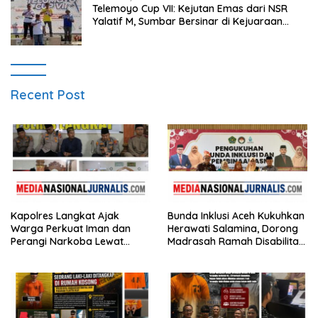
Telemoyo Cup VII: Kejutan Emas dari NSR
Yalatif M, Sumbar Bersinar di Kejuaraan
Gantole Internasional
Recent Post
Kapolres Langkat Ajak
Bunda Inklusi Aceh Kukuhkan
Warga Perkuat Iman dan
Herawati Salamina, Dorong
Perangi Narkoba Lewat
Madrasah Ramah Disabilitas
Safari Jumat Curhat
di Aceh Tamiang