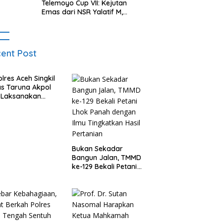
Telemoyo Cup VII: Kejutan
Emas dari NSR Yalatif M,
Sumbar Bersinar di Kejuaraan
Gantole Internasional
ent Post
lres Aceh Singkil
s Taruna Akpol
 Laksanakan
na Bakti di
lah Rakyat
Bukan Sekadar
Bangun Jalan, TMMD
ke-129 Bekali Petani
Lhok Panah dengan
Ilmu Tingkatkan Hasil
Pertanian