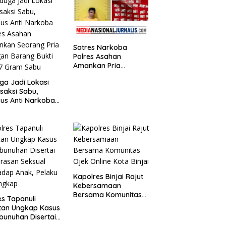
Satres Narkoba
Polres Asahan
Amankan Pria
Pengedar Sabu, Sita
ga Jadi Lokasi
19,60 Gram Barang
saksi Sabu,
Bukti
us Anti Narkoba
es Asahan
nkan Seorang
 dengan Barang
i 63,67 Gram
u
Kapolres Binjai Rajut
Kebersamaan
Bersama Komunitas
es Tapanuli
Ojek Online Kota
tan Ungkap Kasus
Binjai
unuhan Disertai
rasan Seksual