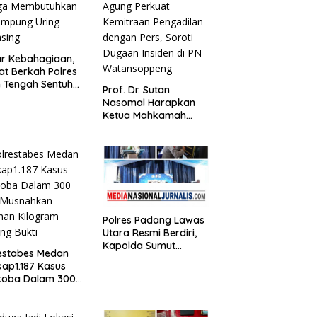
r Kebahagiaan,
t Berkah Polres
 Tengah Sentuh
Prof. Dr. Sutan
ga Membutuhkan
Nasomal Harapkan
ampung Uring
Ketua Mahkamah
sing
Agung Perkuat
Kemitraan Pengadilan
dengan Pers, Soroti
Dugaan Insiden di PN
Watansoppeng
Polres Padang Lawas
Utara Resmi Berdiri,
Kapolda Sumut
estabes Medan
Tekankan Pelayanan
ap1.187 Kasus
Humanis dan
koba Dalam 300
Penambahan Personel
,Musnahkan
han Kilogram
ng Bukti