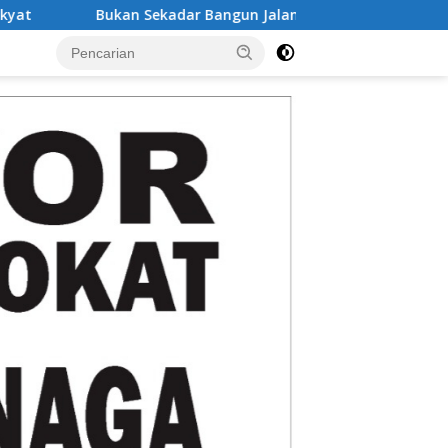
angun Jalan, TMMD ke-129 Bekali Petani Lhok Panah dengan Il