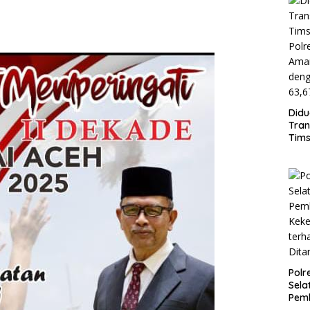
Didu
Tran
Tims
Polr
Ama
Pria
Bukt
Sab
Polr
Sela
Pemb
Keke