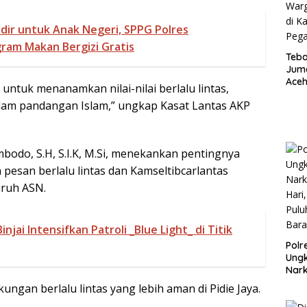
adir untuk Anak Negeri, SPPG Polres
ram Makan Bergizi Gratis
Teba
Juma
Aceh
ntuk menanamkan nilai-nilai berlalu lintas,
War
alam pandangan Islam,” ungkap Kasat Lantas AKP
di K
Pega
bodo, S.H, S.I.K, M.Si, menekankan pentingnya
 pesan berlalu lintas dan Kamseltibcarlantas
uruh ASN.
injai Intensifkan Patroli _Blue Light_ di Titik
Polr
Ungk
Nar
Hari
ungan berlalu lintas yang lebih aman di Pidie Jaya.
Pulu
Bara