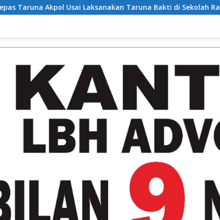
anakan Taruna Bakti di Sekolah Rakyat
Bukan Sekadar B