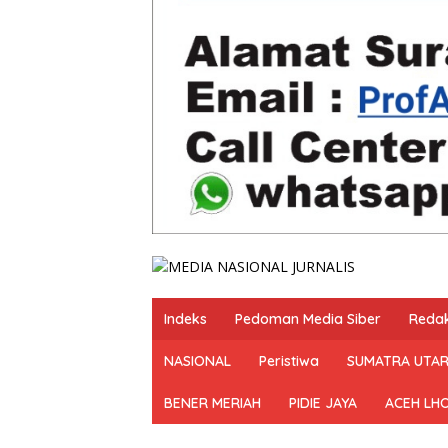
Indeks
Pedoman Media Siber
Redak
NASIONAL
Peristiwa
SUMATRA UTA
BENER MERIAH
PIDIE JAYA
ACEH LH