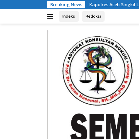
Langsung
Kapolres Aceh Singkil Lepas Taruna Akpol Usai Laks
Breaking News
ke
konten
Indeks
Redaksi