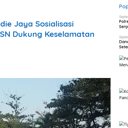
Pop
Septe
die Jaya Sosialisasi
Polr
Senj
 ASN Dukung Keselamatan
Dise
Septe
Dan
Sete