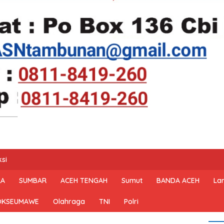
si
RA
SUMBAR
ACEH TENGAH
Sumut
BANDA ACEH
La
OKSEUMAWE
Olahraga
TNI
Polri