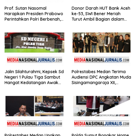
Prof. Sutan Nasomal
Donor Darah HUT Bank Aceh
Harapkan Presiden Prabowo
ke-53, SWI Bener Meriah
Perintahkan Polri Berbenah,
Turut Ambil Bagian dalam
Soroti Dugaan Kisruh di
Aksi Kemanusiaan
Polres Batu Bara
Jalin Silahturahmi, Kepsek Sd
Polrestabes Medan Terima
Negeri 1 Pulau Tiga Sambut
Audiensi DPC Angkatan Muda
Hangat Kedatangan Awak
Sisingamangaraja XII,
Media
Perkuat Sinergitas Jaga
Kamtibmas
Polrestabes Medan Ungkap
Polda Sumut Bongkar Home