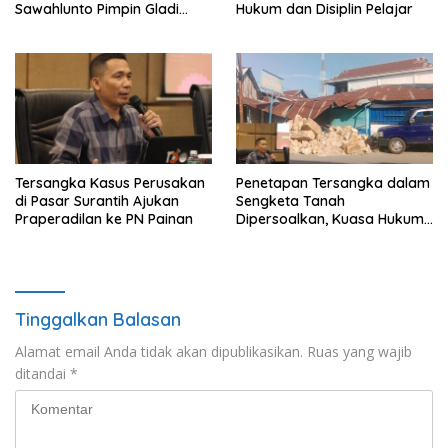
Sawahlunto Pimpin Gladi
Hukum dan Disiplin Pelajar
Pengamanan, Dorong UMKM
dan Pariwisata
Tersangka Kasus Perusakan
Penetapan Tersangka dalam
di Pasar Surantih Ajukan
Sengketa Tanah
Praperadilan ke PN Painan
Dipersoalkan, Kuasa Hukum
Nilai Tidak Memenuhi Unsur
Pidana
Tinggalkan Balasan
Alamat email Anda tidak akan dipublikasikan.
Ruas yang wajib
ditandai
*