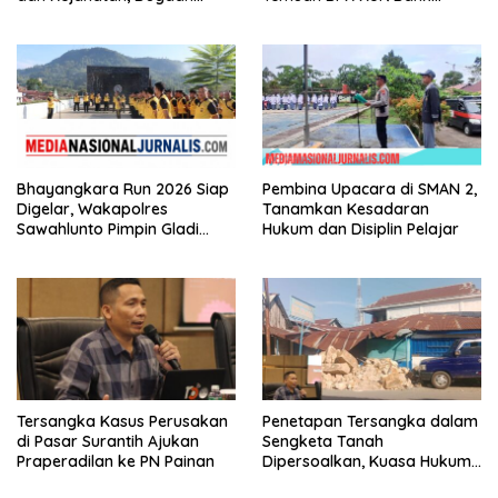
Keterkaitan Kelangkaan
Nagari, Tanpa Tebang Pilih di
Solar Diminta Diusut Tuntas
Sumbar
Bhayangkara Run 2026 Siap
Pembina Upacara di SMAN 2,
Digelar, Wakapolres
Tanamkan Kesadaran
Sawahlunto Pimpin Gladi
Hukum dan Disiplin Pelajar
Pengamanan, Dorong UMKM
dan Pariwisata
Tersangka Kasus Perusakan
Penetapan Tersangka dalam
di Pasar Surantih Ajukan
Sengketa Tanah
Praperadilan ke PN Painan
Dipersoalkan, Kuasa Hukum
Nilai Tidak Memenuhi Unsur