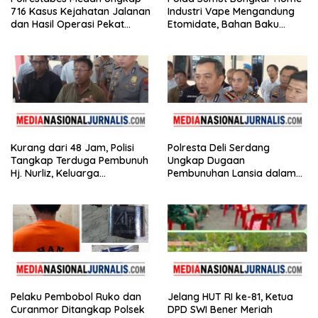
716 Kasus Kejahatan Jalanan
Industri Vape Mengandung
dan Hasil Operasi Pekat
Etomidate, Bahan Baku
Toba 2026, 906 Tersangka
Diduga Dipasok dari
Diamankan
Kamboja
Kurang dari 48 Jam, Polisi
Polresta Deli Serdang
Tangkap Terduga Pembunuh
Ungkap Dugaan
Hj. Nurliz, Keluarga
Pembunuhan Lansia dalam
Sampaikan Apresiasi
Waktu Kurang dari 48 Jam,
Terduga Pelaku Ditangkap
Pelaku Pembobol Ruko dan
Jelang HUT RI ke-81, Ketua
Curanmor Ditangkap Polsek
DPD SWI Bener Meriah