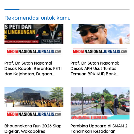
Pidana
Rekomendasi untuk kamu
Prof. Dr. Sutan Nasomal
Prof. Dr. Sutan Nasomal:
Desak Kapolri Berantas PETI
Desak APH Usut Tuntas
dan Kejahatan, Dugaan
Temuan BPK KUR Bank
Keterkaitan Kelangkaan
Nagari, Tanpa Tebang Pilih di
Solar Diminta Diusut Tuntas
Sumbar
Bhayangkara Run 2026 Siap
Pembina Upacara di SMAN 2,
Digelar, Wakapolres
Tanamkan Kesadaran