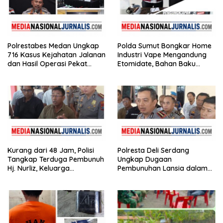
Polrestabes Medan Ungkap
Polda Sumut Bongkar Home
716 Kasus Kejahatan Jalanan
Industri Vape Mengandung
dan Hasil Operasi Pekat
Etomidate, Bahan Baku
Toba 2026, 906 Tersangka
Diduga Dipasok dari
Diamankan
Kamboja
Kurang dari 48 Jam, Polisi
Polresta Deli Serdang
Tangkap Terduga Pembunuh
Ungkap Dugaan
Hj. Nurliz, Keluarga
Pembunuhan Lansia dalam
Sampaikan Apresiasi
Waktu Kurang dari 48 Jam,
Terduga Pelaku Ditangkap