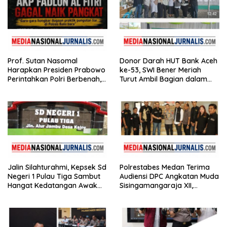
Prof. Sutan Nasomal
Donor Darah HUT Bank Aceh
Harapkan Presiden Prabowo
ke-53, SWI Bener Meriah
Perintahkan Polri Berbenah,
Turut Ambil Bagian dalam
Soroti Dugaan Kisruh di
Aksi Kemanusiaan
Polres Batu Bara
Jalin Silahturahmi, Kepsek Sd
Polrestabes Medan Terima
Negeri 1 Pulau Tiga Sambut
Audiensi DPC Angkatan Muda
Hangat Kedatangan Awak
Sisingamangaraja XII,
Media
Perkuat Sinergitas Jaga
Kamtibmas