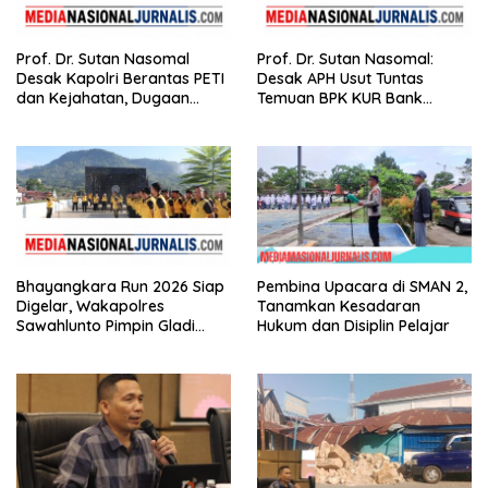
Prof. Dr. Sutan Nasomal
Prof. Dr. Sutan Nasomal:
Desak Kapolri Berantas PETI
Desak APH Usut Tuntas
dan Kejahatan, Dugaan
Temuan BPK KUR Bank
Keterkaitan Kelangkaan
Nagari, Tanpa Tebang Pilih di
Solar Diminta Diusut Tuntas
Sumbar
Bhayangkara Run 2026 Siap
Pembina Upacara di SMAN 2,
Digelar, Wakapolres
Tanamkan Kesadaran
Sawahlunto Pimpin Gladi
Hukum dan Disiplin Pelajar
Pengamanan, Dorong UMKM
dan Pariwisata