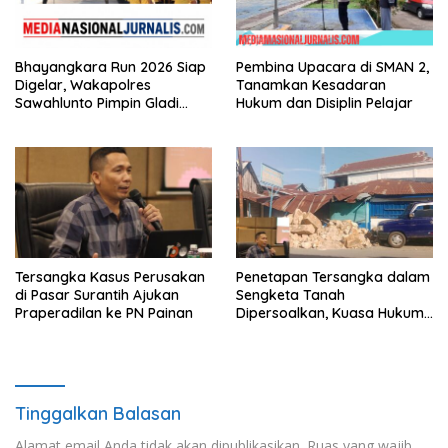
Bhayangkara Run 2026 Siap
Pembina Upacara di SMAN 2,
Digelar, Wakapolres
Tanamkan Kesadaran
Sawahlunto Pimpin Gladi
Hukum dan Disiplin Pelajar
Pengamanan, Dorong UMKM
dan Pariwisata
Tersangka Kasus Perusakan
Penetapan Tersangka dalam
di Pasar Surantih Ajukan
Sengketa Tanah
Praperadilan ke PN Painan
Dipersoalkan, Kuasa Hukum
Nilai Tidak Memenuhi Unsur
Pidana
Tinggalkan Balasan
Alamat email Anda tidak akan dipublikasikan.
Ruas yang wajib