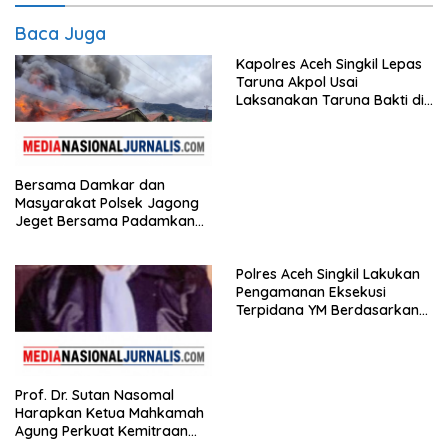
Baca Juga
Kapolres Aceh Singkil Lepas
Taruna Akpol Usai
Laksanakan Taruna Bakti di
Sekolah Rakyat
Bersama Damkar dan
Masyarakat Polsek Jagong
Jeget Bersama Padamkan
Kebakaran di Pasar Jagong
Jeget
Polres Aceh Singkil Lakukan
Pengamanan Eksekusi
Terpidana YM Berdasarkan
Putusan Mahkamah Agung
Prof. Dr. Sutan Nasomal
Harapkan Ketua Mahkamah
Agung Perkuat Kemitraan