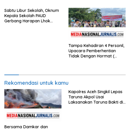
Pengadilan dengan Pers,
Soroti Dugaan Insiden di PN
Sabtu Libur Sekolah, Oknum
Watansoppeng
Kepala Sekolah PAUD
Gerbang Harapan Lhok
Raya,Trumon Tengah Aceh
Selatan,Diduga Alergi
Terhadap Wartawan Diminta
APH Lidik Anggaran
Tampa Kehadiran 4 Personil,
Upacara Pemberhentian
Tidak Dengan Hormat (
PTDH ) Personil Polres
Sijunjung
Rekomendasi untuk kamu
Kapolres Aceh Singkil Lepas
Taruna Akpol Usai
Laksanakan Taruna Bakti di
Sekolah Rakyat
Bersama Damkar dan