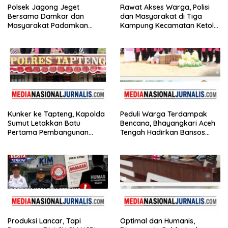
Polsek Jagong Jeget
Rawat Akses Warga, Polisi
Bersama Damkar dan
dan Masyarakat di Tiga
Masyarakat Padamkan
Kampung Kecamatan Ketol
Kebakaran di Pasar Jagong
Gotong Royong
Jeget
Kunker ke Tapteng, Kapolda
Peduli Warga Terdampak
Sumut Letakkan Batu
Bencana, Bhayangkari Aceh
Pertama Pembangunan
Tengah Hadirkan Bansos
Rusun Polres Tapanuli
Huntara Linge
Tengah
Produksi Lancar, Tapi
Optimal dan Humanis,