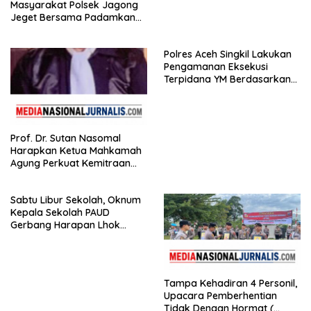
Masyarakat Polsek Jagong
Jeget Bersama Padamkan
Kebakaran di Pasar Jagong
Jeget
Polres Aceh Singkil Lakukan
Pengamanan Eksekusi
Terpidana YM Berdasarkan
Putusan Mahkamah Agung
Prof. Dr. Sutan Nasomal
Harapkan Ketua Mahkamah
Agung Perkuat Kemitraan
Pengadilan dengan Pers,
Soroti Dugaan Insiden di PN
Sabtu Libur Sekolah, Oknum
Watansoppeng
Kepala Sekolah PAUD
Gerbang Harapan Lhok
Raya,Trumon Tengah Aceh
Selatan,Diduga Alergi
Terhadap Wartawan Diminta
APH Lidik Anggaran
Tampa Kehadiran 4 Personil,
Upacara Pemberhentian
Tidak Dengan Hormat (