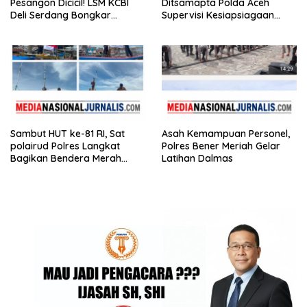
Pesangon Dicicil! LSM KCBI
Ditsamapta Polda Aceh
Deli Serdang Bongkar
Supervisi Kesiapsiagaan
Kebohongan Direktur PT ES
Dalmas Polres Bener Meriah
Hupindo
Sambut HUT ke-81 RI, Sat
Asah Kemampuan Personel,
polairud Polres Langkat
Polres Bener Meriah Gelar
Bagikan Bendera Merah
Latihan Dalmas
Putih kepada Nelayan