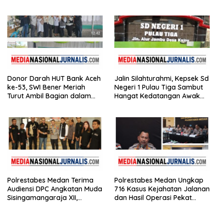
Pasca Bencana
Soroti Dugaan Kisruh di
Polres Batu Bara
Donor Darah HUT Bank Aceh
Jalin Silahturahmi, Kepsek Sd
ke-53, SWI Bener Meriah
Negeri 1 Pulau Tiga Sambut
Turut Ambil Bagian dalam
Hangat Kedatangan Awak
Aksi Kemanusiaan
Media
Polrestabes Medan Terima
Polrestabes Medan Ungkap
Audiensi DPC Angkatan Muda
716 Kasus Kejahatan Jalanan
Sisingamangaraja XII,
dan Hasil Operasi Pekat
Perkuat Sinergitas Jaga
Toba 2026, 906 Tersangka
Kamtibmas
Diamankan