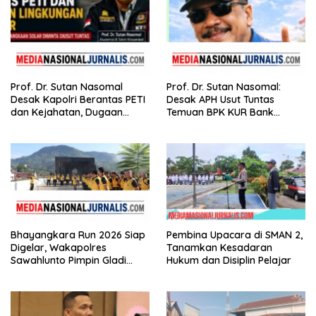
Prof. Dr. Sutan Nasomal
Prof. Dr. Sutan Nasomal:
Desak Kapolri Berantas PETI
Desak APH Usut Tuntas
dan Kejahatan, Dugaan
Temuan BPK KUR Bank
Keterkaitan Kelangkaan
Nagari, Tanpa Tebang Pilih di
Solar Diminta Diusut Tuntas
Sumbar
Bhayangkara Run 2026 Siap
Pembina Upacara di SMAN 2,
Digelar, Wakapolres
Tanamkan Kesadaran
Sawahlunto Pimpin Gladi
Hukum dan Disiplin Pelajar
Pengamanan, Dorong UMKM
dan Pariwisata