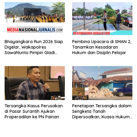
Bhayangkara Run 2026 Siap
Pembina Upacara di SMAN 2,
Digelar, Wakapolres
Tanamkan Kesadaran
Sawahlunto Pimpin Gladi
Hukum dan Disiplin Pelajar
Pengamanan, Dorong UMKM
dan Pariwisata
Tersangka Kasus Perusakan
Penetapan Tersangka dalam
di Pasar Surantih Ajukan
Sengketa Tanah
Praperadilan ke PN Painan
Dipersoalkan, Kuasa Hukum
Nilai Tidak Memenuhi Unsur
Pidana