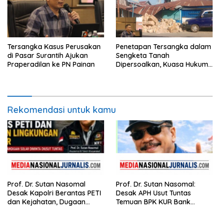
Tersangka Kasus Perusakan
Penetapan Tersangka dalam
di Pasar Surantih Ajukan
Sengketa Tanah
Praperadilan ke PN Painan
Dipersoalkan, Kuasa Hukum
Nilai Tidak Memenuhi Unsur
Pidana
Rekomendasi untuk kamu
Prof. Dr. Sutan Nasomal
Prof. Dr. Sutan Nasomal:
Desak Kapolri Berantas PETI
Desak APH Usut Tuntas
dan Kejahatan, Dugaan
Temuan BPK KUR Bank
Keterkaitan Kelangkaan
Nagari, Tanpa Tebang Pilih di
Solar Diminta Diusut Tuntas
Sumbar