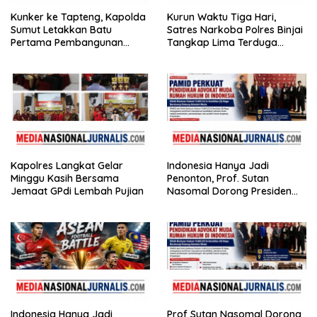
Kunker ke Tapteng, Kapolda
Kurun Waktu Tiga Hari,
Sumut Letakkan Batu
Satres Narkoba Polres Binjai
Pertama Pembangunan
Tangkap Lima Terduga
Rusun Polres Tapanuli
Bandar Narkoba
Tengah
Kapolres Langkat Gelar
Indonesia Hanya Jadi
Minggu Kasih Bersama
Penonton, Prof. Sutan
Jemaat GPdi Lembah Pujian
Nasomal Dorong Presiden
Bangun Roadmap Sepak
Bola Agar Indonesia Tak
Terus Tertinggal
Indonesia Hanya Jadi
Prof Sutan Nasomal Dorong