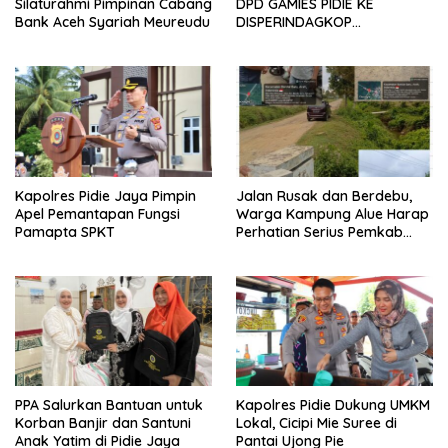
Silaturahmi Pimpinan Cabang
DPD GAMIES PIDIE KE
Bank Aceh Syariah Meureudu
DISPERINDAGKOP
KABUPATEN PIDIE
Kapolres Pidie Jaya Pimpin
Jalan Rusak dan Berdebu,
Apel Pemantapan Fungsi
Warga Kampung Alue Harap
Pamapta SPKT
Perhatian Serius Pemkab
Pidie Jaya
PPA Salurkan Bantuan untuk
Kapolres Pidie Dukung UMKM
Korban Banjir dan Santuni
Lokal, Cicipi Mie Suree di
Anak Yatim di Pidie Jaya
Pantai Ujong Pie