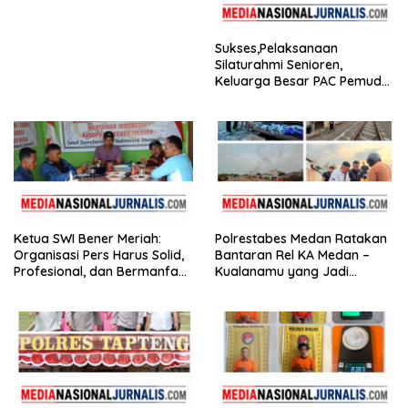
Imbau Seluruh Perusahaan
Kibarkan Merah Putih
Sukses,Pelaksanaan
Silaturahmi Senioren,
Keluarga Besar PAC Pemuda
Pancasila Medan Belawan
Ketua SWI Bener Meriah:
Polrestabes Medan Ratakan
Organisasi Pers Harus Solid,
Bantaran Rel KA Medan –
Profesional, dan Bermanfaat
Kualanamu yang Jadi
bagi Masyarakat
Sarang Narkoba,3 Kg Ganja,
Sejumlah Paket Sabu, Hingga
Beragam Senjata Disita