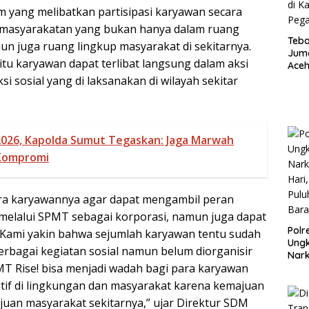
yang melibatkan partisipasi karyawan secara
 kemasyarakatan yang bukan hanya dalam ruang
Teba
un juga ruang lingkup masyarakat di sekitarnya.
Juma
itu karyawan dapat terlibat langsung dalam aksi
Aceh
War
si sosial yang di laksanakan di wilayah sekitar
di K
Pega
2026, Kapolda Sumut Tegaskan: Jaga Marwah
 Kompromi
a karyawannya agar dapat mengambil peran
a melalui SPMT sebagai korporasi, namun juga dapat
Polr
. Kami yakin bahwa sejumlah karyawan tentu sudah
Ungk
erbagai kegiatan sosial namun belum diorganisir
Nar
T Rise! bisa menjadi wadah bagi para karyawan
Hari
Pulu
sitif di lingkungan dan masyarakat karena kemajuan
Bara
uan masyarakat sekitarnya,” ujar Direktur SDM