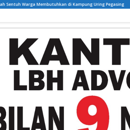
an di Kampung Uring Pegasing
Prof. Dr. Sutan Nasom