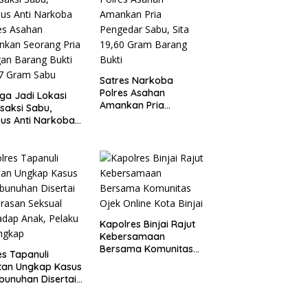
Satres Narkoba
Polres Asahan
ga Jadi Lokasi
Amankan Pria
saksi Sabu,
Pengedar Sabu, Sita
us Anti Narkoba
19,60 Gram Barang
es Asahan
Bukti
nkan Seorang
 dengan Barang
i 63,67 Gram
u
Kapolres Binjai Rajut
Kebersamaan
Bersama Komunitas
es Tapanuli
Ojek Online Kota
tan Ungkap Kasus
Binjai
unuhan Disertai
rasan Seksual
adap Anak,