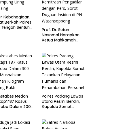
r Kebahagiaan,
t Berkah Polres
 Tengah Sentuh
Prof. Dr. Sutan
ga Membutuhkan
Nasomal Harapkan
ampung Uring
Ketua Mahkamah
sing
Agung Perkuat
Kemitraan Pengadilan
dengan Pers, Soroti
Dugaan Insiden di PN
Watansoppeng
estabes Medan
Polres Padang Lawas
ap1.187 Kasus
Utara Resmi Berdiri,
koba Dalam 300
Kapolda Sumut
,Musnahkan
Tekankan Pelayanan
han Kilogram
Humanis dan
ng Bukti
Penambahan Personel