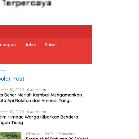
mongan
Jatim
Sulsel
ular Post
mber 30, 2023
0 Komentar
es Bener Meriah Kembali Mengamankan
ata Api Rakitan dan Amunisi Yang
rahkan Oleh Warga
mber 30, 2023
0 Komentar
dim Himbau Warga Kibarkan Bendera
ngah Tiang
Oktober 1, 2023
0 Komentar
Peran Aktif Babinsa 09/ Ketol