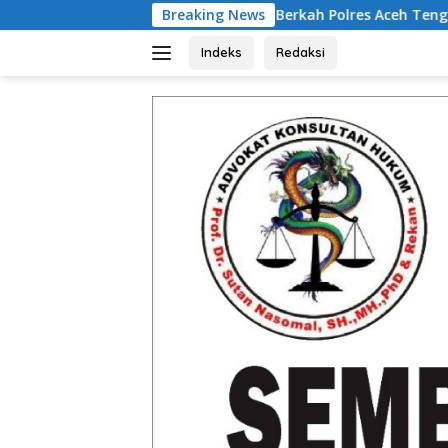
Langsung
n, Jumat Berkah Polres Aceh Tengah Sentuh Warga Membutuhk
Breaking News
ke
konten
Indeks
Redaksi