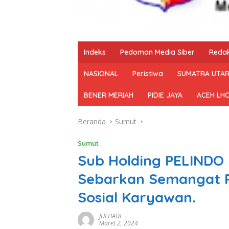
Indeks
Pedoman Media Siber
Redak
NASIONAL
Peristiwa
SUMATRA UTA
BENER MERIAH
PIDIE JAYA
ACEH LH
Beranda
Sumut
Sumut
Sub Holding PELINDO 
Sebarkan Semangat P
Sosial Karyawan.
JULHADI
Maret 2, 2024