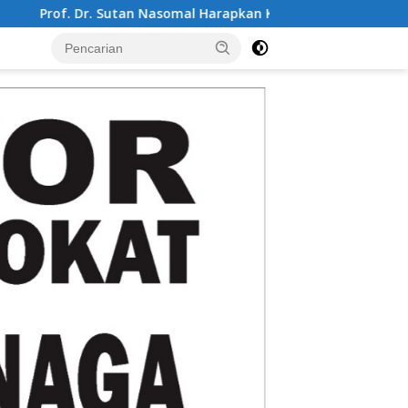
al Harapkan Ketua Mahkamah Agung Perkuat Kemitraan Pengadi