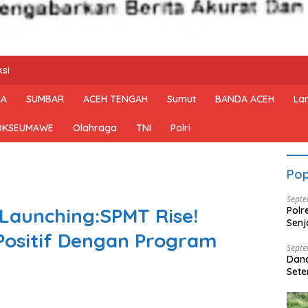
si
RA
SUMBAR
ACEH TENGAH
Sumut
BANDA ACEH
La
OKSEUMAWE
Olahraga
TNI
Polri
Pop
Septe
Launching:SPMT Rise!
Polr
Senj
ositif Dengan Program
Dise
Septe
Dan
Sete