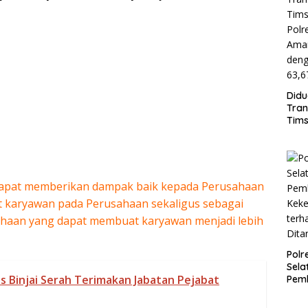
Didu
Tran
Tims
Polr
Ama
Pria
Bukt
Sab
apat memberikan dampak baik kepada Perusahaan
 karyawan pada Perusahaan sekaligus sebagai
ahaan yang dapat membuat karyawan menjadi lebih
Polr
Sela
s Binjai Serah Terimakan Jabatan Pejabat
Pemb
Keke
terh