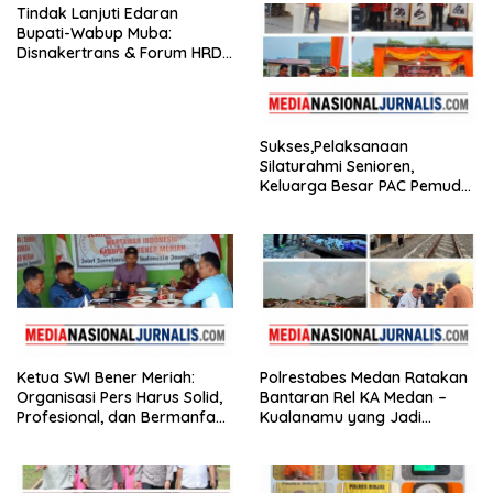
Tindak Lanjuti Edaran
Bupati-Wabup Muba:
Disnakertrans & Forum HRD
Bagikan 81 Bendera dan
Imbau Seluruh Perusahaan
Kibarkan Merah Putih
Sukses,Pelaksanaan
Silaturahmi Senioren,
Keluarga Besar PAC Pemuda
Pancasila Medan Belawan
Ketua SWI Bener Meriah:
Polrestabes Medan Ratakan
Organisasi Pers Harus Solid,
Bantaran Rel KA Medan –
Profesional, dan Bermanfaat
Kualanamu yang Jadi
bagi Masyarakat
Sarang Narkoba,3 Kg Ganja,
Sejumlah Paket Sabu, Hingga
Beragam Senjata Disita