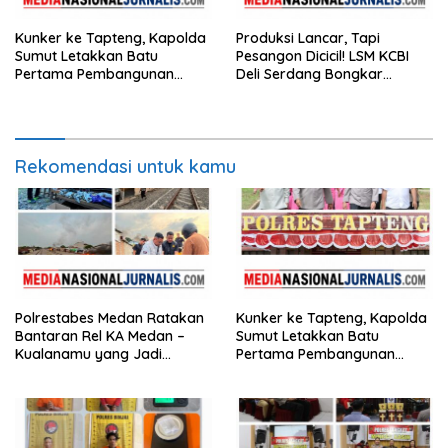
Kunker ke Tapteng, Kapolda
Produksi Lancar, Tapi
Sumut Letakkan Batu
Pesangon Dicicil! LSM KCBI
Pertama Pembangunan
Deli Serdang Bongkar
Rusun Polres Tapanuli
Kebohongan Direktur PT ES
Tengah
Hupindo
Rekomendasi untuk kamu
Polrestabes Medan Ratakan
Kunker ke Tapteng, Kapolda
Bantaran Rel KA Medan –
Sumut Letakkan Batu
Kualanamu yang Jadi
Pertama Pembangunan
Sarang Narkoba,3 Kg Ganja,
Rusun Polres Tapanuli
Sejumlah Paket Sabu, Hingga
Tengah
Beragam Senjata Disita