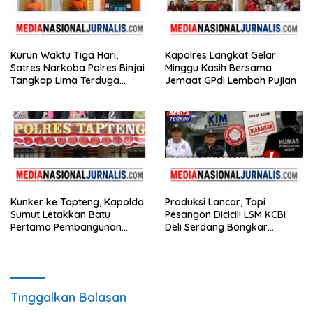
Kurun Waktu Tiga Hari,
Kapolres Langkat Gelar
Satres Narkoba Polres Binjai
Minggu Kasih Bersama
Tangkap Lima Terduga
Jemaat GPdi Lembah Pujian
Bandar Narkoba
Kunker ke Tapteng, Kapolda
Produksi Lancar, Tapi
Sumut Letakkan Batu
Pesangon Dicicil! LSM KCBI
Pertama Pembangunan
Deli Serdang Bongkar
Rusun Polres Tapanuli
Kebohongan Direktur PT ES
Tengah
Hupindo
Tinggalkan Balasan