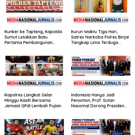
Kunker ke Tapteng, Kapolda
Kurun Waktu Tiga Hari,
Sumut Letakkan Batu
Satres Narkoba Polres Binjai
Pertama Pembangunan
Tangkap Lima Terduga
Rusun Polres Tapanuli
Bandar Narkoba
Tengah
Kapolres Langkat Gelar
Indonesia Hanya Jadi
Minggu Kasih Bersama
Penonton, Prof. Sutan
Jemaat GPdi Lembah Pujian
Nasomal Dorong Presiden
Bangun Roadmap Sepak
Bola Agar Indonesia Tak
Terus Tertinggal