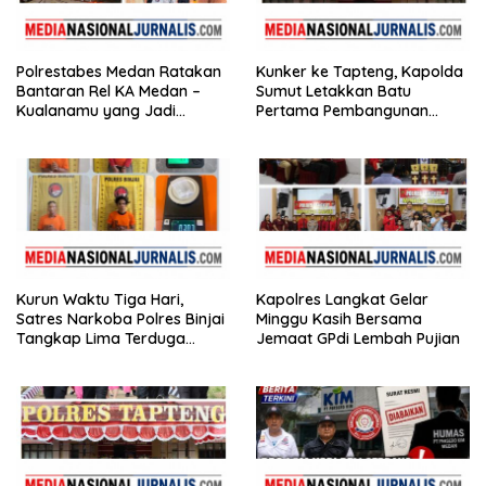
Polrestabes Medan Ratakan
Kunker ke Tapteng, Kapolda
Bantaran Rel KA Medan –
Sumut Letakkan Batu
Kualanamu yang Jadi
Pertama Pembangunan
Sarang Narkoba,3 Kg Ganja,
Rusun Polres Tapanuli
Sejumlah Paket Sabu, Hingga
Tengah
Beragam Senjata Disita
Kurun Waktu Tiga Hari,
Kapolres Langkat Gelar
Satres Narkoba Polres Binjai
Minggu Kasih Bersama
Tangkap Lima Terduga
Jemaat GPdi Lembah Pujian
Bandar Narkoba