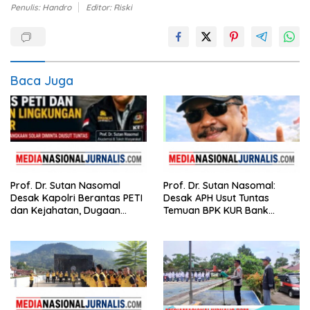
Penulis: Handro
Editor: Riski
Baca Juga
Prof. Dr. Sutan Nasomal
Prof. Dr. Sutan Nasomal:
Desak Kapolri Berantas PETI
Desak APH Usut Tuntas
dan Kejahatan, Dugaan
Temuan BPK KUR Bank
Keterkaitan Kelangkaan
Nagari, Tanpa Tebang Pilih di
Solar Diminta Diusut Tuntas
Sumbar