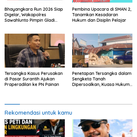
Bhayangkara Run 2026 Siap
Pembina Upacara di SMAN 2,
Digelar, Wakapolres
Tanamkan Kesadaran
Sawahlunto Pimpin Gladi
Hukum dan Disiplin Pelajar
Pengamanan, Dorong UMKM
dan Pariwisata
Tersangka Kasus Perusakan
Penetapan Tersangka dalam
di Pasar Surantih Ajukan
Sengketa Tanah
Praperadilan ke PN Painan
Dipersoalkan, Kuasa Hukum
Nilai Tidak Memenuhi Unsur
Pidana
Rekomendasi untuk kamu