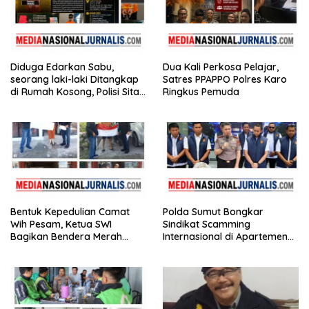
Diduga Edarkan Sabu,
Dua Kali Perkosa Pelajar,
seorang laki-laki Ditangkap
Satres PPAPPO Polres Karo
di Rumah Kosong, Polisi Sita
Ringkus Pemuda
Timbangan Digital dan
Puluhan Plastik Klip
Bentuk Kepedulian Camat
Polda Sumut Bongkar
Wih Pesam, Ketua SWI
Sindikat Scamming
Bagikan Bendera Merah
Internasional di Apartemen
Putih kepada Masyarakat
Medan, Korban Rugi Rp6,7
Miliar