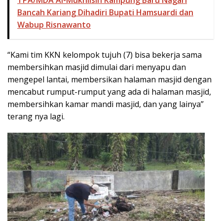
TPA/MDA Al-Mukhlisin Kampung Baru Nagari
Bancah Kariang Dihadiri Bupati Hamsuardi dan
Wabup Risnawanto
“Kami tim KKN kelompok tujuh (7) bisa bekerja sama
membersihkan masjid dimulai dari menyapu dan
mengepel lantai, membersikan halaman masjid dengan
mencabut rumput-rumput yang ada di halaman masjid,
membersihkan kamar mandi masjid, dan yang lainya”
terang nya lagi.