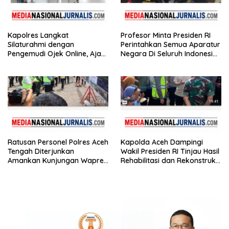
Kapolres Langkat
Profesor Minta Presiden RI
Silaturahmi dengan
Perintahkan Semua Aparatur
Pengemudi Ojek Online, Ajak
Negara Di Seluruh Indonesia
Jaga Kamtibmas Jelang HUT
Tertibkan bendera luntur
RI
Ratusan Personel Polres Aceh
Kapolda Aceh Dampingi
Tengah Diterjunkan
Wakil Presiden RI Tinjau Hasil
Amankan Kunjungan Wapres
Rehabilitasi dan Rekonstruksi
Gibran Tinjau Infrastruktur
Pasca Bencana