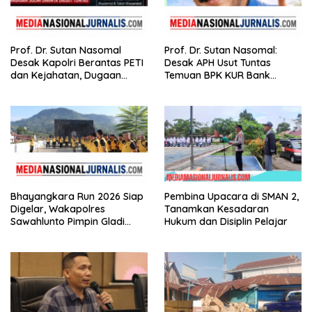
Prof. Dr. Sutan Nasomal
Prof. Dr. Sutan Nasomal:
Desak Kapolri Berantas PETI
Desak APH Usut Tuntas
dan Kejahatan, Dugaan
Temuan BPK KUR Bank
Keterkaitan Kelangkaan
Nagari, Tanpa Tebang Pilih di
Solar Diminta Diusut Tuntas
Sumbar
Bhayangkara Run 2026 Siap
Pembina Upacara di SMAN 2,
Digelar, Wakapolres
Tanamkan Kesadaran
Sawahlunto Pimpin Gladi
Hukum dan Disiplin Pelajar
Pengamanan, Dorong UMKM
dan Pariwisata