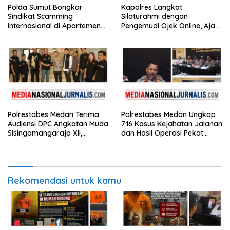
Polda Sumut Bongkar
Kapolres Langkat
Sindikat Scamming
Silaturahmi dengan
Internasional di Apartemen
Pengemudi Ojek Online, Ajak
Medan, Korban Rugi Rp6,7
Jaga Kamtibmas Jelang HUT
Miliar
RI
Polrestabes Medan Terima
Polrestabes Medan Ungkap
Audiensi DPC Angkatan Muda
716 Kasus Kejahatan Jalanan
Sisingamangaraja XII,
dan Hasil Operasi Pekat
Perkuat Sinergitas Jaga
Toba 2026, 906 Tersangka
Kamtibmas
Diamankan
Rekomendasi untuk kamu