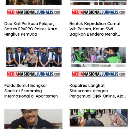
Dua Kali Perkosa Pelajar,
Bentuk Kepedulian Camat
Satres PPAPPO Polres Karo
Wih Pesam, Ketua SWI
Ringkus Pemuda
Bagikan Bendera Merah
Putih kepada Masyarakat
Polda Sumut Bongkar
Kapolres Langkat
Sindikat Scamming
Silaturahmi dengan
Internasional di Apartemen
Pengemudi Ojek Online, Ajak
Medan, Korban Rugi Rp6,7
Jaga Kamtibmas Jelang HUT
Miliar
RI