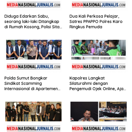
Diduga Edarkan Sabu,
Dua Kali Perkosa Pelajar,
seorang laki-laki Ditangkap
Satres PPAPPO Polres Karo
di Rumah Kosong, Polisi Sita
Ringkus Pemuda
Timbangan Digital dan
Puluhan Plastik Klip
Polda Sumut Bongkar
Kapolres Langkat
Sindikat Scamming
Silaturahmi dengan
Internasional di Apartemen
Pengemudi Ojek Online, Ajak
Medan, Korban Rugi Rp6,7
Jaga Kamtibmas Jelang HUT
Miliar
RI