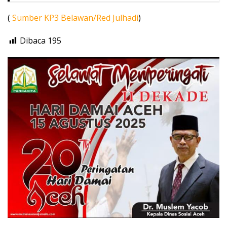
(
Sumber KP3 Belawan/Red Julhadi
)
Dibaca
195