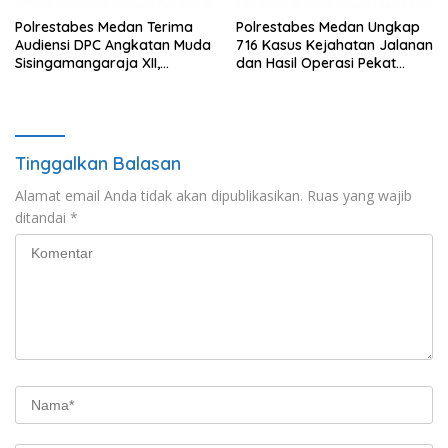
Polrestabes Medan Terima
Polrestabes Medan Ungkap
Audiensi DPC Angkatan Muda
716 Kasus Kejahatan Jalanan
Sisingamangaraja XII,
dan Hasil Operasi Pekat
Perkuat Sinergitas Jaga
Toba 2026, 906 Tersangka
Kamtibmas
Diamankan
Tinggalkan Balasan
Alamat email Anda tidak akan dipublikasikan.
Ruas yang wajib
ditandai
*