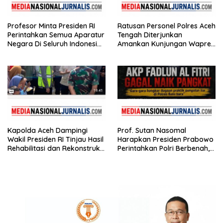
Profesor Minta Presiden RI
Ratusan Personel Polres Aceh
Perintahkan Semua Aparatur
Tengah Diterjunkan
Negara Di Seluruh Indonesia
Amankan Kunjungan Wapres
Tertibkan bendera luntur
Gibran Tinjau Infrastruktur
Kapolda Aceh Dampingi
Prof. Sutan Nasomal
Wakil Presiden RI Tinjau Hasil
Harapkan Presiden Prabowo
Rehabilitasi dan Rekonstruksi
Perintahkan Polri Berbenah,
Pasca Bencana
Soroti Dugaan Kisruh di
Polres Batu Bara