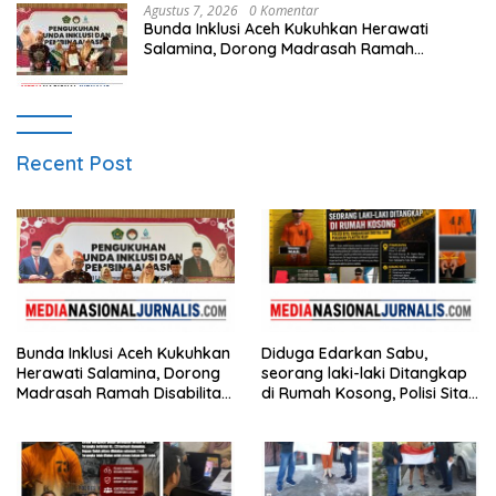
Agustus 7, 2026
0 Komentar
Bunda Inklusi Aceh Kukuhkan Herawati
Salamina, Dorong Madrasah Ramah
Disabilitas di Aceh Tamiang
Recent Post
Bunda Inklusi Aceh Kukuhkan
Diduga Edarkan Sabu,
Herawati Salamina, Dorong
seorang laki-laki Ditangkap
Madrasah Ramah Disabilitas
di Rumah Kosong, Polisi Sita
di Aceh Tamiang
Timbangan Digital dan
Puluhan Plastik Klip