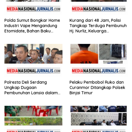
Polda Sumut Bongkar Home
Kurang dari 48 Jam, Polisi
Industri Vape Mengandung
Tangkap Terduga Pembunuh
Etomidate, Bahan Baku
Hj. Nurliz, Keluarga
Diduga Dipasok dari
Sampaikan Apresiasi
Kamboja
Polresta Deli Serdang
Pelaku Pembobol Ruko dan
Ungkap Dugaan
Curanmor Ditangkap Polsek
Pembunuhan Lansia dalam
Binjai Timur
Waktu Kurang dari 48 Jam,
Terduga Pelaku Ditangkap