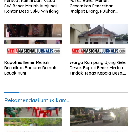
Perkuat Kemitraan, Ketua
Polres Bener Meriah
SWI Bener Meriah Kunjungi
Gencarkan Penertiban
Kantor Desa Suku Wih Ilang
Knalpot Brong, Puluhan
Motor Terjaring
Kapolres Bener Meriah
Warga Kampung Ujung Gele
Resmikan Bantuan Rumah
Desak Bupati Bener Meriah
Layak Huni
Tindak Tegas Kepala Desa,
Ancam Demo ke Kantor
Bupati
Rekomendasi untuk kamu