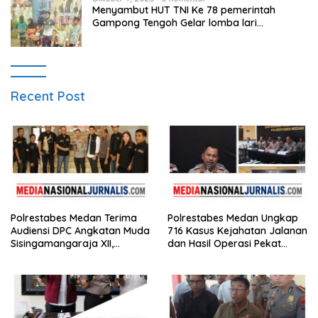
Menyambut HUT TNI Ke 78 pemerintah
Gampong Tengoh Gelar lomba lari
Menghasilkan Bibit Unggul Atletik
Recent Post
Polrestabes Medan Terima
Polrestabes Medan Ungkap
Audiensi DPC Angkatan Muda
716 Kasus Kejahatan Jalanan
Sisingamangaraja XII,
dan Hasil Operasi Pekat
Perkuat Sinergitas Jaga
Toba 2026, 906 Tersangka
Kamtibmas
Diamankan