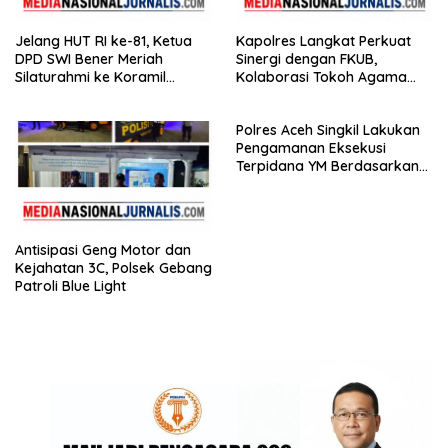
Jelang HUT RI ke-81, Ketua
Kapolres Langkat Perkuat
DPD SWI Bener Meriah
Sinergi dengan FKUB,
Silaturahmi ke Koramil
Kolaborasi Tokoh Agama
02/Wih Pesam
Jadi Pilar Menjaga
Kamtibmas
Polres Aceh Singkil Lakukan
Pengamanan Eksekusi
Terpidana YM Berdasarkan
Putusan Mahkamah Agung
Antisipasi Geng Motor dan
Kejahatan 3C, Polsek Gebang
Patroli Blue Light