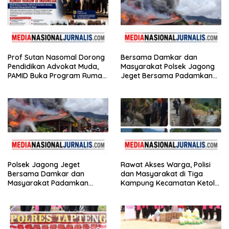
Prof Sutan Nasomal Dorong
Bersama Damkar dan
Pendidikan Advokat Muda,
Masyarakat Polsek Jagong
PAMID Buka Program Rumah
Jeget Bersama Padamkan
Hukum
Kebakaran di Pasar Jagong
Jeget
Polsek Jagong Jeget
Rawat Akses Warga, Polisi
Bersama Damkar dan
dan Masyarakat di Tiga
Masyarakat Padamkan
Kampung Kecamatan Ketol
Kebakaran di Pasar Jagong
Gotong Royong
Jeget