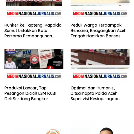
Kunker ke Tapteng, Kapolda
Peduli Warga Terdampak
Sumut Letakkan Batu
Bencana, Bhayangkari Aceh
Pertama Pembangunan
Tengah Hadirkan Bansos
Rusun Polres Tapanuli
Huntara Linge
Tengah
Produksi Lancar, Tapi
Optimal dan Humanis,
Pesangon Dicicil! LSM KCBI
Ditsamapta Polda Aceh
Deli Serdang Bongkar
Supervisi Kesiapsiagaan
Kebohongan Direktur PT ES
Dalmas Polres Bener Meriah
Hupindo