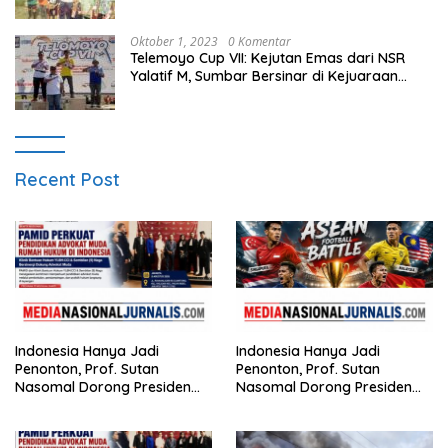
Menghasilkan Bibit Unggul Atletik
Oktober 1, 2023
0 Komentar
Telemoyo Cup VII: Kejutan Emas dari NSR
Yalatif M, Sumbar Bersinar di Kejuaraan
Gantole Internasional
Recent Post
Indonesia Hanya Jadi
Indonesia Hanya Jadi
Penonton, Prof. Sutan
Penonton, Prof. Sutan
Nasomal Dorong Presiden
Nasomal Dorong Presiden
Bangun Roadmap Sepak
Bangun Roadmap Sepak
Bola Agar Indonesia Tak
Bola
Terus Tertinggal