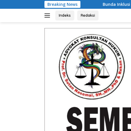
Langsung
Breaking News
Bunda Inklusi Aceh Kukuhkan Herawati 
ke
konten
Indeks
Redaksi