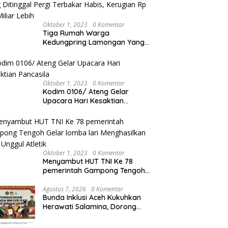
Oktober 1, 2023
0 Komentar
Tiga Rumah Warga
Kedungpring Lamongan Yang
Ditinggal Pergi Terbakar Habis,
Kerugian Rp 0,5 Miliar Lebih
Oktober 1, 2023
0 Komentar
Kodim 0106/ Ateng Gelar
Upacara Hari Kesaktian
Pancasila
Oktober 1, 2023
0 Komentar
Menyambut HUT TNI Ke 78
pemerintah Gampong Tengoh
Gelar lomba lari Menghasilkan
Bibit Unggul Atletik
Agustus 7, 2026
0 Komentar
Bunda Inklusi Aceh Kukuhkan
Herawati Salamina, Dorong
Madrasah Ramah Disabilitas di
Aceh Tamiang