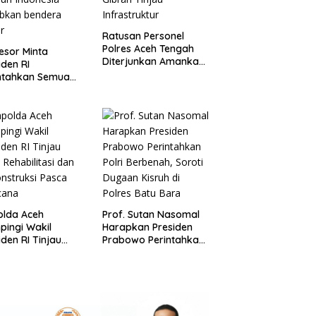
Ratusan Personel
Polres Aceh Tengah
esor Minta
Diterjunkan Amankan
iden RI
Kunjungan Wapres
ntahkan Semua
Gibran Tinjau
atur Negara Di
Infrastruktur
ruh Indonesia
ibkan bendera
ur
olda Aceh
Prof. Sutan Nasomal
ingi Wakil
Harapkan Presiden
iden RI Tinjau
Prabowo Perintahkan
l Rehabilitasi dan
Polri Berbenah, Soroti
nstruksi Pasca
Dugaan Kisruh di
cana
Polres Batu Bara