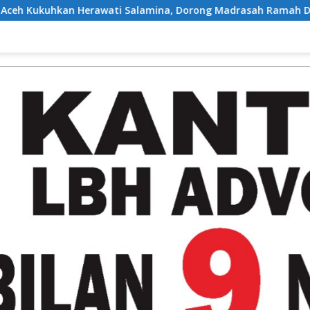
Salamina, Dorong Madrasah Ramah Disabilitas di Aceh Tamiang