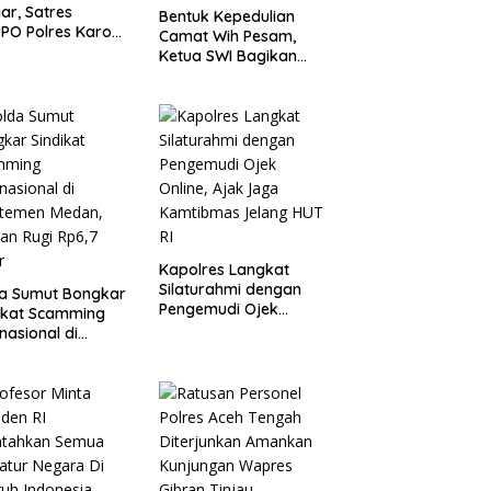
jar, Satres
Bentuk Kepedulian
PO Polres Karo
Camat Wih Pesam,
gkus Pemuda
Ketua SWI Bagikan
Bendera Merah Putih
kepada Masyarakat
Kapolres Langkat
Silaturahmi dengan
da Sumut Bongkar
Pengemudi Ojek
ikat Scamming
Online, Ajak Jaga
rnasional di
Kamtibmas Jelang
rtemen Medan,
HUT RI
an Rugi Rp6,7
r