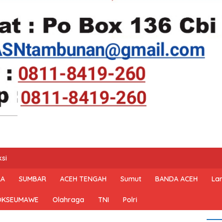
si
RA
SUMBAR
ACEH TENGAH
Sumut
BANDA ACEH
La
OKSEUMAWE
Olahraga
TNI
Polri