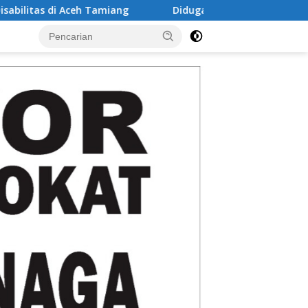
Diduga Edarkan Sabu, seorang laki-laki Ditangkap di R