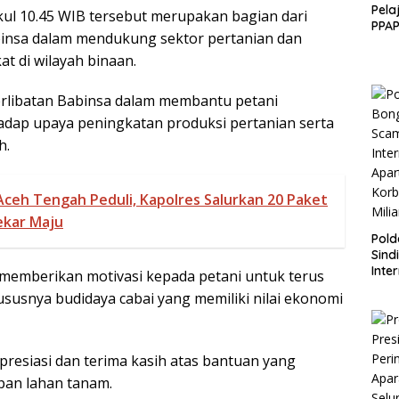
Pela
kul 10.45 WIB tersebut merupakan bagian dari
PPAP
abinsa dalam mendukung sektor pertanian dan
Rin
t di wilayah binaan.
libatan Babinsa dalam membantu petani
dap upaya peningkatan produksi pertanian serta
h.
Aceh Tengah Peduli, Kapolres Salurkan 20 Paket
ekar Maju
Pol
Sind
Inte
t memberikan motivasi kepada petani untuk terus
Apa
usnya budidaya cabai yang memiliki nilai ekonomi
Korb
Milia
presiasi dan terima kasih atas bantuan yang
pan lahan tanam.