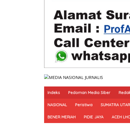
Indeks
Pedoman Media Siber
Redak
NASIONAL
Peristiwa
SUMATRA UTA
BENER MERIAH
PIDIE JAYA
ACEH LH