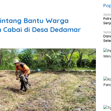
Pop
Septe
Bintang Bantu Warga
Polr
Senj
 Cabai di Desa Dedamar
Dise
Septe
Dan
Sete