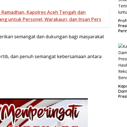
 Ramadhan, Kapolres Aceh Tengah dan
ng untuk Personel, Warakauri, dan Insan Pers
Prof
Pres
Peri
Apar
erikan semangat dan dukungan bagi masyarakat
Selu
Tert
lunt
ertib, dan penuh semangat kebersamaan antara
Kap
Damp
Pres
Hasi
Reko
Ben