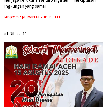
menjaga kerukunan antarwarga demi menciptakan
lingkungan yang damai.
Mnj.com / Jauhari M Yunus CFLE
Dibaca
11