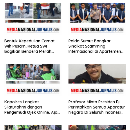
Puluhan Plastik Klip
Bentuk Kepedulian Camat
Polda Sumut Bongkar
Wih Pesam, Ketua SWI
Sindikat Scamming
Bagikan Bendera Merah
Internasional di Apartemen
Putih kepada Masyarakat
Medan, Korban Rugi Rp6,7
Miliar
Kapolres Langkat
Profesor Minta Presiden RI
Silaturahmi dengan
Perintahkan Semua Aparatur
Pengemudi Ojek Online, Ajak
Negara Di Seluruh Indonesia
Jaga Kamtibmas Jelang HUT
Tertibkan bendera luntur
RI