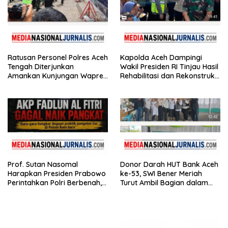
Ratusan Personel Polres Aceh
Kapolda Aceh Dampingi
Tengah Diterjunkan
Wakil Presiden RI Tinjau Hasil
Amankan Kunjungan Wapres
Rehabilitasi dan Rekonstruksi
Gibran Tinjau Infrastruktur
Pasca Bencana
Prof. Sutan Nasomal
Donor Darah HUT Bank Aceh
Harapkan Presiden Prabowo
ke-53, SWI Bener Meriah
Perintahkan Polri Berbenah,
Turut Ambil Bagian dalam
Soroti Dugaan Kisruh di
Aksi Kemanusiaan
Polres Batu Bara