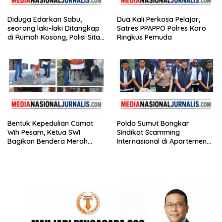
Diduga Edarkan Sabu,
Dua Kali Perkosa Pelajar,
seorang laki-laki Ditangkap
Satres PPAPPO Polres Karo
di Rumah Kosong, Polisi Sita
Ringkus Pemuda
Timbangan Digital dan
Puluhan Plastik Klip
Bentuk Kepedulian Camat
Polda Sumut Bongkar
Wih Pesam, Ketua SWI
Sindikat Scamming
Bagikan Bendera Merah
Internasional di Apartemen
Putih kepada Masyarakat
Medan, Korban Rugi Rp6,7
Miliar