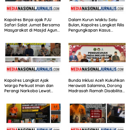
Kapolres Binjai ajak PJU
Dalam Kurun Waktu Satu
Safari Salat Jumat Bersama
Bulan, Kapolres Langkat Rilis
Masyarakat di Masjid Agung
Pengungkapan Kasus
Kota Binjai
Narkotika, Tindak Pidana
Kriminal, dan Kekerasan
Seksual terhadap Anak
Kapolres Langkat Ajak
Bunda Inklusi Aceh Kukuhkan
Warga Perkuat Iman dan
Herawati Salamina, Dorong
Perangi Narkoba Lewat
Madrasah Ramah Disabilitas
Safari Jumat Curhat
di Aceh Tamiang