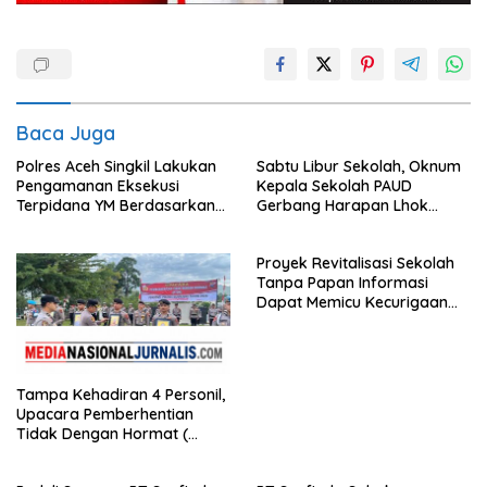
Baca Juga
Polres Aceh Singkil Lakukan
Sabtu Libur Sekolah, Oknum
Pengamanan Eksekusi
Kepala Sekolah PAUD
Terpidana YM Berdasarkan
Gerbang Harapan Lhok
Putusan Mahkamah Agung
Raya,Trumon Tengah Aceh
Selatan,Diduga Alergi
Proyek Revitalisasi Sekolah
Terhadap Wartawan Diminta
Tanpa Papan Informasi
APH Lidik Anggaran
Dapat Memicu Kecurigaan
Publik di Subulussalam.
Tampa Kehadiran 4 Personil,
Upacara Pemberhentian
Tidak Dengan Hormat (
PTDH ) Personil Polres
Sijunjung