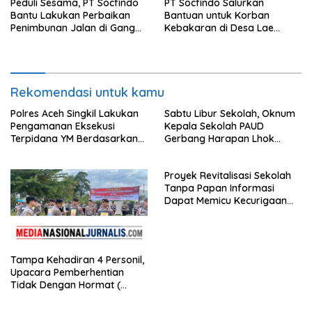
Peduli Sesama, PT Socfindo
PT Socfindo Salurkan
Bantu Lakukan Perbaikan
Bantuan untuk Korban
Penimbunan Jalan di Gang
Kebakaran di Desa Lae
Bencong Gunung Meriah
Butar. Peduli Sesama
Rekomendasi untuk kamu
Polres Aceh Singkil Lakukan
Sabtu Libur Sekolah, Oknum
Pengamanan Eksekusi
Kepala Sekolah PAUD
Terpidana YM Berdasarkan
Gerbang Harapan Lhok
Putusan Mahkamah Agung
Raya,Trumon Tengah Aceh
Selatan,Diduga Alergi
Proyek Revitalisasi Sekolah
Terhadap Wartawan Diminta
Tanpa Papan Informasi
APH Lidik Anggaran
Dapat Memicu Kecurigaan
Publik di Subulussalam.
Tampa Kehadiran 4 Personil,
Upacara Pemberhentian
Tidak Dengan Hormat (
PTDH ) Personil Polres
Sijunjung